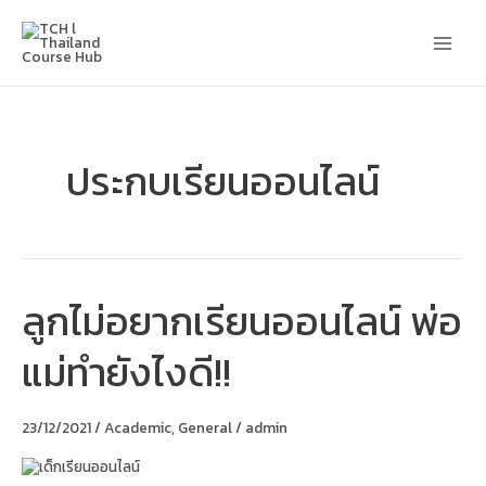
Skip
Main
to
content
Men
ประกบเรียนออนไลน์
ลูกไม่อยากเรียนออนไลน์ พ่อ
ลูก
ไม่
อยาก
แม่ทำยังไงดี!!
เรียน
ออนไลน์
พ่อ
แม่
23/12/2021
/
Academic
,
General
/
admin
ทำ
ยัง
ไงดี!!