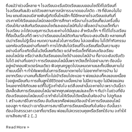
ถึงแม้ว่าช่วงนี้หลาย ๆ โรงเรียนจะเริ่มเปิดเรียนแบบออนไซต์ให้ไปเรียนที่
โรงเรียนกันแล้ว แต่ด้วยสถานการณ์การระบาดของโควิด -19 ที่ยังคงไม่ไป
ไหน แถมยังแอบมีสายพันธุ์เกิดขึ้นใหม่อีก ก็มีอีกหลายโรงเรียนเช่นกันที่
ประกาศให้เรียนออนไลน์ตลอดปีการศึกษา หรือบางโรงเรียนก็แบ่งครึ่งชั้น
เรียนให้มาสลับกันเรียนออนไซต์และออนไลน์กันไป เพื่อลดจำนวนเด็กที่มา
โรงเรียน จะได้ควบคุมการเว้นระยะห่างได้นั่นเอง สำหรับเด็ก ๆ ที่ได้ไปโรงเรียน
ก็ถือเป็นเรื่องที่ดี เพราะว่าเรียนออนไลน์ติดกันมาเกือบจะสองปีแล้ว หลายคนก็
บ่นว่าเรียนไม่รู้เรื่อง หมดความสนใจในการเรียน ไม่เจอเพื่อน ไม่ได้ทำกิจกรรม
นอกห้องเรียนอย่างที่เคยทำ การได้กลับไปเรียนที่โรงเรียนถือเป็นความสุข
อย่างนึงที่จะเกิดขึ้นในวัยนี้เลยทีเดียว แต่สำหรับเด็กที่ยังคงต้องเรียน
ออนไลน์ต่อ หรือว่าสลับวันเรียนออนไซต์บ้างออนไลน์บ้าง ก็อาจจะยังปรับตัว
ไม่ได้ อย่างที่บอกว่า การเรียนออนไลน์นั้นพรากวัยเด็กไปอย่างมาก ต้องนั่ง
อยู่หน้าคอมพิวเตอร์คนเดียว ฟังคุณครูพูดไปจนหมดคาบและก็เปลี่ยนคาบไป
ทำแบบนี้ซ้ำ ๆ ทำให้แพชชั่นในการเรียนขาดหายไป ไม่อยากทำการบ้าน ไม่
อยากเรียน บางคนก็เลือกที่จะไม่เข้าเรียนไปซะเฉย ๆ พ่อแม่เองก็คงแอบเหนื่อย
ใจอยู่เหมือนกัน การเห็นลูกใช้ชีวิตอย่างเบื่อหน่าย ไม่มีความสุข ไม่มีพ่อแม่คน
ไหนอยากให้เกิดเลย แต่ก็ไม่รู้จะทำยังไง แต่สิ่งเหล่านั้นจะหายไป เพราะวันนี้เรา
มีเคล็ดลับการเรียนออนไลน์มาฝากคุณพ่อคุณแม่และเด็ก ๆ กันว่า ในช่วงที่ยัง
ต้องเรียนออนไลน์แบบนี้ เราทำยังไงให้เรียนได้เหมือนในห้องบ้าง ไปดูกันเล
1. สร้างสมาธิในการเรียน อันดับแรกคือพ่อแม่ต้องเข้าใจการเรียนออนไลน์
ของลูก ๆ ก่อนว่า เขาต้องการสมาธิในการเรียนเหมือนกับในห้อง ดังนั้นเรา
ต้องจัดสรรเวลา เวลาที่เขาเรียน พ่อแม่ไม่ควรชวนคุยหรือเรียกใช้งาน จะทำให้
เขาเสียสมาธิ 2. […]
Read More »