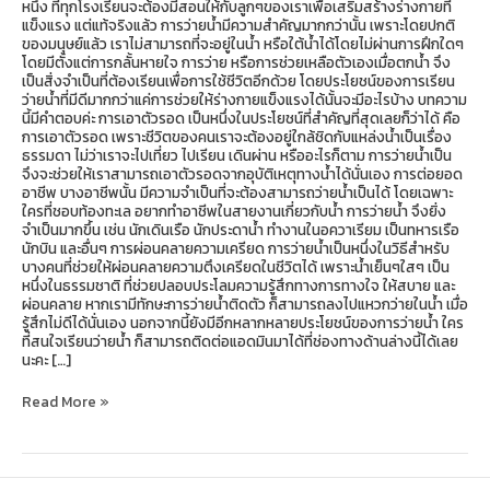
หนึ่ง ที่ทุกโรงเรียนจะต้องมีสอนให้กับลูกๆของเราเพื่อเสริมสร้างร่างกายที่
แข็งแรง แต่แท้จริงแล้ว การว่ายน้ำมีความสำคัญมากกว่านั้น เพราะโดยปกติ
ของมนุษย์แล้ว เราไม่สามารถที่จะอยู่ในน้ำ หรือใต้น้ำได้โดยไม่ผ่านการฝึกใดๆ
โดยมีตั้งแต่การกลั้นหายใจ การว่าย หรือการช่วยเหลือตัวเองเมื่อตกน้ำ จึง
เป็นสิ่งจำเป็นที่ต้องเรียนเพื่อการใช้ชีวิตอีกด้วย โดยประโยชน์ของการเรียน
ว่ายน้ำที่มีดีมากกว่าแค่การช่วยให้ร่างกายแข็งแรงได้นั้นจะมีอะไรบ้าง บทความ
นี้มีคำตอบค่ะ การเอาตัวรอด เป็นหนึ่งในประโยชน์ที่สำคัญที่สุดเลยก็ว่าได้ คือ
การเอาตัวรอด เพราะชีวิตของคนเราจะต้องอยู่ใกล้ชิดกับแหล่งน้ำเป็นเรื่อง
ธรรมดา ไม่ว่าเราจะไปเที่ยว ไปเรียน เดินผ่าน หรืออะไรก็ตาม การว่ายน้ำเป็น
จึงจะช่วยให้เราสามารถเอาตัวรอดจากอุบัติเหตุทางน้ำได้นั่นเอง การต่อยอด
อาชีพ บางอาชีพนั้น มีความจำเป็นที่จะต้องสามารถว่ายน้ำเป็นได้ โดยเฉพาะ
ใครที่ชอบท้องทะเล อยากทำอาชีพในสายงานเกี่ยวกับน้ำ การว่ายน้ำ จึงยิ่ง
จำเป็นมากขึ้น เช่น นักเดินเรือ นักประดาน้ำ ทำงานในอควาเรียม เป็นทหารเรือ
นักบิน และอื่นๆ การผ่อนคลายความเครียด การว่ายน้ำเป็นหนึ่งในวิธีสำหรับ
บางคนที่ช่วยให้ผ่อนคลายความตึงเครียดในชีวิตได้ เพราะน้ำเย็นๆใสๆ เป็น
หนึ่งในธรรมชาติ ที่ช่วยปลอบประโลมความรู้สึกทางการทางใจ ให้สบาย และ
ผ่อนคลาย หากเรามีทักษะการว่ายน้ำติดตัว ก็สามารถลงไปแหวกว่ายในน้ำ เมื่อ
รู้สึกไม่ดีได้นั่นเอง นอกจากนี้ยังมีอีกหลากหลายประโยชน์ของการว่ายน้ำ ใคร
ที่สนใจเรียนว่ายน้ำ ก็สามารถติดต่อแอดมินมาได้ที่ช่องทางด้านล่างนี้ได้เลย
นะคะ […]
Read More »