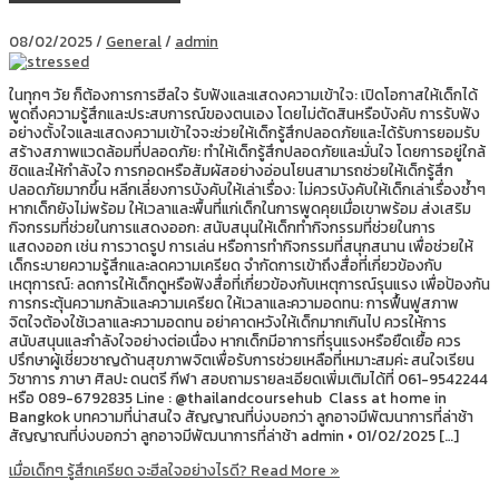
08/02/2025
/
General
/
admin
ในทุกๆ วัย ก็ต้องการการฮีลใจ รับฟังและแสดงความเข้าใจ: เปิดโอกาสให้เด็กได้
พูดถึงความรู้สึกและประสบการณ์ของตนเอง โดยไม่ตัดสินหรือบังคับ การรับฟัง
อย่างตั้งใจและแสดงความเข้าใจจะช่วยให้เด็กรู้สึกปลอดภัยและได้รับการยอมรับ
สร้างสภาพแวดล้อมที่ปลอดภัย: ทำให้เด็กรู้สึกปลอดภัยและมั่นใจ โดยการอยู่ใกล้
ชิดและให้กำลังใจ การกอดหรือสัมผัสอย่างอ่อนโยนสามารถช่วยให้เด็กรู้สึก
ปลอดภัยมากขึ้น หลีกเลี่ยงการบังคับให้เล่าเรื่อง: ไม่ควรบังคับให้เด็กเล่าเรื่องซ้ำๆ
หากเด็กยังไม่พร้อม ให้เวลาและพื้นที่แก่เด็กในการพูดคุยเมื่อเขาพร้อม ส่งเสริม
กิจกรรมที่ช่วยในการแสดงออก: สนับสนุนให้เด็กทำกิจกรรมที่ช่วยในการ
แสดงออก เช่น การวาดรูป การเล่น หรือการทำกิจกรรมที่สนุกสนาน เพื่อช่วยให้
เด็กระบายความรู้สึกและลดความเครียด จำกัดการเข้าถึงสื่อที่เกี่ยวข้องกับ
เหตุการณ์: ลดการให้เด็กดูหรือฟังสื่อที่เกี่ยวข้องกับเหตุการณ์รุนแรง เพื่อป้องกัน
การกระตุ้นความกลัวและความเครียด ให้เวลาและความอดทน: การฟื้นฟูสภาพ
จิตใจต้องใช้เวลาและความอดทน อย่าคาดหวังให้เด็กมากเกินไป ควรให้การ
สนับสนุนและกำลังใจอย่างต่อเนื่อง หากเด็กมีอาการที่รุนแรงหรือยืดเยื้อ ควร
ปรึกษาผู้เชี่ยวชาญด้านสุขภาพจิตเพื่อรับการช่วยเหลือที่เหมาะสมค่ะ สนใจเรียน
วิชาการ ภาษา ศิลปะ ดนตรี กีฬา สอบถามรายละเอียดเพิ่มเติมได้ที่ 061-9542244
หรือ 089-6792835 Line : @thailandcoursehub Class at home in
Bangkok บทความที่น่าสนใจ สัญญาณที่บ่งบอกว่า ลูกอาจมีพัฒนาการที่ล่าช้า
สัญญาณที่บ่งบอกว่า ลูกอาจมีพัฒนาการที่ล่าช้า admin • 01/02/2025 […]
เมื่อเด็กๆ รู้สึกเครียด จะฮีลใจอย่างไรดี?
Read More »