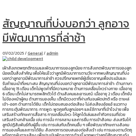
สัญญาณที่บ่งบอกว่า ลูกอาจ
มีพัฒนาการที่ล่าช้า
01/02/2025
/
General
/
admin
เฝ้าสังเกตพฤกติกรรมและพัฒนาการของลูกน้อย การสังเกตพัฒนาการของลูก
น้อยเป็นสิ่งสำคัญ เพื่อให้แน่ใจว่าลูกมีพัฒนาการตามวัย หากพบสัญญาณที่บ่ง
บอกว่าลูกอาจมีพัฒนาการล่าช้า ควรปรึกษาแพทย์ผู้เชี่ยวชาญเพื่อประเมินและ
รับคำแนะนำที่เหมาะสม สัญญาณที่บ่งบอกว่าลูกอาจมีพัฒนาการล่าช้า: ด้านภาษา:
เมื่ออายุ 15 เดือน เด็กไม่พูดคำที่มีความหมาย ด้านการเคลื่อนไหวร่างกาย: เมื่ออายุ
6 เดือน เด็กไม่สามารถพลิกตัวได้ ด้านสังคมและอารมณ์: เมื่ออายุ 2 เดือน เด็กยัง
ไม่จ้องหน้าผู้คน ด้านการมองเห็น: เด็กมีดวงตาที่ห่างกันจนผิดปกติ หรือ ตาเหล่
เข้า-ออก ด้านการได้ยิน: เด็กไม่ตอบสนองต่อเสียง ไม่ส่งเสียงอ้อแอ้ แนวทาง
การกระตุ้นพัฒนาการ: การพูด: พูดคุยกับลูกบ่อยๆ และใช้ภาษาที่เข้าใจง่าย เพื่อ
เสริมสร้างทักษะการสื่อสาร การเคลื่อนไหว: ให้ลูกได้เล่นและทำกิจกรรมที่ช่วย
เสริมสร้างกล้ามเนื้อ เช่น การนั่ง การคลาน และการยืน การเข้าสังคม: ส่งเสริมให้
ลูกมีปฏิสัมพันธ์กับผู้อื่น เช่น การเล่นกับเด็กคนอื่น ๆ เพื่อพัฒนาทักษะทางสังคม
การมองเห็นและการได้ยิน: สังเกตการตอบสนองต่อสิ่งเร้า เช่น การมองตามวัตถุ
หรือการหันตามเสียง เพื่อประเมินพัฒนาการด้านนี้ หากพบว่าลูกมีสัญญาณดัง