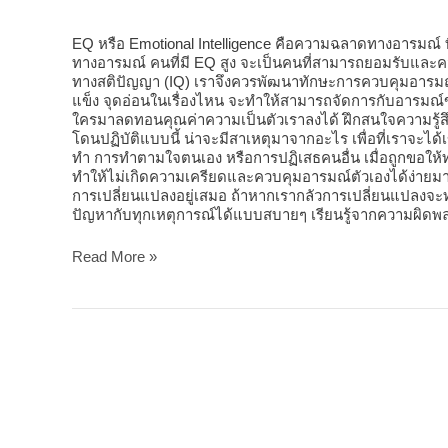
ได้
อย่าง
ชาญ
EQ หรือ Emotional Intelligence คือความฉลาดทางอารมณ์ ท
ฉลาด
ทางอารมณ์ คนที่มี EQ สูง จะเป็นคนที่สามารถยอมรับและ
ทางสติปัญญา (IQ) เราจึงควรพัฒนาทักษะการควบคุมอารมณ์ตนเอง
แข็ง จุดอ่อนในเรื่องไหน จะทำให้สามารถจัดการกับอารมณ์ของ
ใครมาลดทอนคุณค่าความเป็นตัวเราลงได้ ฝึกสนใจความรู้สึก
โดนปฏิบัติแบบนี้ น่าจะมีสาเหตุมาจากอะไร เพื่อที่เราจะได
ทำ การทำตามใจตนเอง หรือการปฏิเสธคนอื่น เมื่อถูกขอให้ทำในส
ทำให้ไม่เกิดความเครียดและควบคุมอารมณ์ตัวเองได้ง่ายมากขึ
การเปลี่ยนแปลงอยู่เสมอ ถ้าหากเรากลัวการเปลี่ยนแปลงจะ
ปัญหากับทุกเหตุการณ์ได้แบบสบายๆ เรียนรู้จากความผิดพล
Read More »