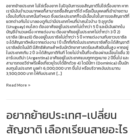
ที่สุด
อยากย้ายประเทศ ไม่ใช่เรื่องยาก ในปัจุบันการขอสัญชาติไม่ใช่เรื่องยาก หาก
เรามีเงินจำนวนมากพอก็สามารถซื้อสัญชาติได้ หรือเป็นบุคคลที่เข้าข่ายตาม
เงื่อนไขที่ประเทศนั้นกำหนด ซึ่งแต่ละประเทศก็จะมีเงื่อนไขในการขอสัญชาติที่
แตกต่างกันไป มาลองดูกันว่ามีประเทศไหนที่น่าสนใจบ้าง 1) อุรุกวัย
(Uruguay) คนโสด ต้องอาศัยอยู่ในประเทศไม่ต่ำกว่า 5 ปี และมีเงินฝากใน
บัญชีจำนวนหนึ่ง หากแต่งงาน ต้องอาศัยอยู่ในประเทศไม่ต่ำกว่า 3 ปี 2)
บราซิล (Brazil) ต้องอยู่ในบราซิลไม่ต่ำกว่า 5 ปี หากแต่งงานกับชาวบราซิล
จะได้สัญชาติหลังจากแต่งงาน 1 ปี เด็กที่เกิดในประเทศบราซิลก็จะได้สัญชาติ
บราซิลอัตโนมัติ มีสิทธิพิเศษสำหรับนักวิทยาศาสตร์และศิลปินชั้นสูง หากอยู่
ในประเทศเกิน 2 ปี จะได้สัญชาติทันที โดยไม่จำเป็นที่จะต้องผ่านเงื่อนไขอื่น 3)
อาร์เจนติน่า (Argentina) อาศัยอยู่ในประเทศแบบถูกกฎหมาย 2 ปีขึ้นไป และ
สามารถขอวีซ่าฟรีเพื่อเที่ยวยุโรปได้อีกด้วย 4) โดมินิกา (Dominica) เป็นนัก
ลงทุนในประเทศ มูลค่า 6,000,000 บาท ขึ้นไป หรือบริจาคเงินประมาณ
3,500,000 บาท ให้กับประเทศ […]
Read More »
อยากย้ายประเทศ-เปลี่ยน
อยาก
ย้าย
ประเทศ-
สัญชาติ เลือกเรียนสายอะไร
เปลี่ยน
สัญชาติ
เลือก