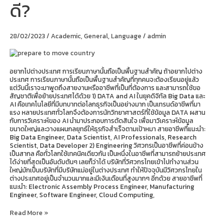
ดี?
เรียน
สาย
อะไร
ดี?
28/02/2023
/
Academic
,
General
,
Language
/
admin
อยากไปต่างประเทศ การเรียนภาษานั้นถือเป็นพื้นฐานสำคัญ ถ้าอยากไปต่าง
ประเทศ การเรียนภาษานั้นถือเป็นพื้นฐานสำคัญที่ทุกคนจะต้องเรียนอยู่แล้ว
แต่วันนี้เราจะมาพูดถึงสายงานหรืออาชีพที่เป็นที่ต้องการ และสามารถใช้ขอ
สัญชาติเพื่อย้ายประเทศได้ด้วย 1) DATA and AI ในยุคดิจิทัล Big Data และ
AI คือเทคโนโลยีที่มีบทบาทต่อโลกธุรกิจเป็นอย่างมาก เป็นเทรนด์อาชีพที่มา
แรง หลายประเทศทั่วโลกจึงต้องการนักวิทยาศาสตร์ที่ใช้ข้อมูล DATA ผสาน
กับการวิเคราะห์ของ AI นำมาประกอบการตัดสินใจ เพื่อมาวิเคราะห์ข้อมูล
ขนาดใหญ่และวางแผนกลยุทธ์ให้ธุรกิจสำเร็จตามเป้าหมา สายอาชีพที่แนะนำ:
Big Data Engineer, Data Scientist, AI Professionals, Research
Scientist, Data Developer 2) Engineering วิศวกรเป็นอาชีพที่ค่อนข้าง
เป็นสากล คือทั่วโลกใช้เทคนิคเดียวกัน เป็นหนึ่งในอาชีพที่สามารถย้ายประเทศ
ได้ง่ายที่สุดเป็นอันดับต้นๆ เลยก็ว่าได้ บริษัทที่วิศวกรไทยเข้าไปทำงานส่วน
ใหญ่มักเป็นบริษัทที่มีบริษัทแม่อยู่ในต่างประเทศ ทำให้ปัจจุบันมีวิศวกรไทยใน
ต่างประเทศอยู่เป็นจำนวนมากและมีเงินเดือนที่สูงมากๆ อีกด้วย สายอาชีพที่
แนะนำ: Electronic Assembly Process Engineer, Manufacturing
Engineer, Software Engineer, Cloud Computing,
Read More »