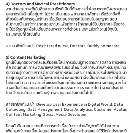
4) Doctors and Medical
Practitioners
งานด้านสุขภาพก็เป็นอีกสายอาชีพที่เป็นที่ต้องการทั่วโลก เพราะยังขาดแคลน
บุคลากรในด้านนี้อยู่มาก ไม่ว่าจะเป็น หมอ พยาบาล เภสัชกร หรือวิชาชีพที่
เกี่ยวข้องกับการดูแลรักษา เมื่อเรียนจบสามารถไปสอบใบอนุญาต สอบ
สัมภาษณ์ และทำการทดสอบภาษา เพื่อทำการรักษาคนไข้ในประเทศ หรืออาจ
จะใช้วิธีขอทุนเพื่อไปเรียนต่อเฉพาะทางที่ต่างประเทศ แล้วทำงานใช้ทุนใน
ประเทศนั้นก็ได้เช่นกัน
สายอาชีพที่แนะนำ: Registered nurse, Doctors, Buddy homecare
5) Content Marketing
ยุคนี้เป็นยุคของดิจิทัลและสื่อออนไลน์ การเรียนรู้ทางด้านการตลาด การผลิต
สื่อ คอนเทนต์ การพัฒนาแพลตฟอร์มออนไลน์ จึงสำคัญมากสำหรับยุคนี้ คน
ที่มีความรู้ทางด้านกาารตลาดที่หลากหลาย จะสามารถนำมาปรับใช้เพื่อพัฒนา
กลยุทธ์ธุรกิจ การทำสื่อโฆษณาเพื่อนำเสนอสินค้าจึงเป็นที่ต้องการมากในทั่ว
โลกเช่นกัน แต่การตลาดในแต่ละประเทศก็ยังคงมีความแตกต่างกันอยู่มาก ไม่
ว่าจะเป็นเรื่องของความเชื่อหรือวัฒนธรรม หากเราอยากไปทำงานที่ประเทศ
ไหน จึงควรศึกษาและเรียนรู้ภาพรวมของประเทศนั้นให้ดี
สายอาชีพที่แนะนำ: Develop User Experience in Digital World, Data
Collecting, Data Management, Data Analytics, Customer Avatar,
Content Marketing, Social Media Developer
ปัจจุบันมีหลายประเทศที่สามารถทำเรื่องในการย้ายสัญชาติ ได้ง่ายมากๆ
เพียงแค่ทำตามเงื่อนไขของประเทศนั้นๆ ซึ่งการทำงานและใช้ชีวิตในประเทศ ก็