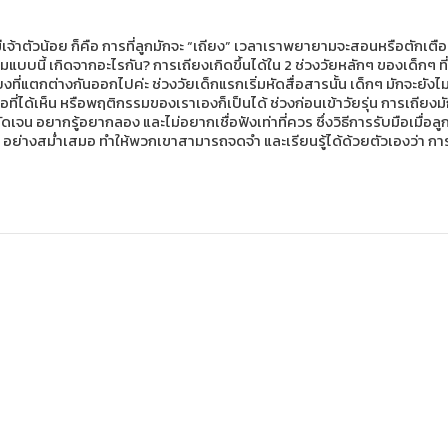
มีเจ้าตัวน้อย ก็คือ การที่ลูกมักจะ “เถียง” เวลาเราพยายามจะสอนหรือตักเตือน
บนี้ เกิดจากอะไรกัน? การเถียงเกิดขึ้นได้ใน 2 ช่วงวัยหลักๆ ของเด็กๆ ที่มัก
ที่แตกต่างกันออกไปค่ะ ช่วงวัยเด็กแรกเริ่มหัดสื่อสารนั้น เด็กๆ มักจะยังไม่รู้
บบสื่อที่ได้เห็น หรือพฤติกรรมของเราเองก็เป็นได้ ช่วงก่อนเข้าวัยรุ่น การเถ
จน อยากรู้อยากลอง และไม่อยากเชื่อฟังเท่าที่ควร ซึ่งวิธีการรับมือเมื่อลูกๆ
กๆ อย่างสม่ำเสมอ ทำให้พวกเขาสามารถจดจำ และเรียนรู้ได้ด้วยตัวเองว่า การเถ