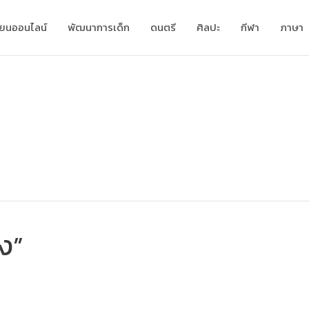
ียนออนไลน์
พัฒนาการเด็ก
ดนตรี
ศิลปะ
กีฬา
ภาษา
ยง”