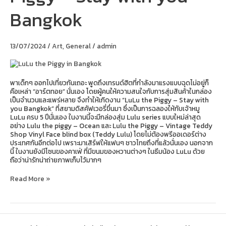
Piggy
Bangkok
–
Stay
with
you
13/07/2024
/
Art
,
General
/
admin
Bangkok
พาเด็กๆ ออกไปเที่ยวกันเถอะ พูดถึงเทรนด์ฮิตที่กำลังมาแรงแบบฉุดไม่อยู่ก็
คือเหล่า “อาร์ตทอย” นั่นเอง โดยผู้คนให้ความสนใจกับการสุ่มสินค้าในกล่อง
เป็นจำนวนและแพร่หลาย จึงทำให้เกิดงาน “LuLu the Piggy – Stay with
you Bangkok” ที่สยามดิสคัฟเวอรี่ขึ่นมา ซึ่งเป็นการฉลองให้กับเจ้าหมู
LuLu ครบ 5 ปีนั่นเอง ในงานนี้จะมีกล่องสุ่ม Lulu series แบบใหม่ล่าสุด
อย่าง Lulu the piggy – Ocean และ Lulu the Piggy – Vintage Teddy
Shop Vinyl Face blind box (Teddy Lulu) โดยไม่ต้องพรีออเดอร์ต่าง
ประเทศกันอีกต่อไป เพราะมาเสิร์ฟให้แฟนๆ ชาวไทยถึงที่แล้วนั่นเอง นอกจาก
นี้ ในงานยังมีโซนของคาเฟ่ ที่มีขนมของหวานต่างๆ ในธีมน้อง LuLu ด้วย
ถือว่าน่ารักน่าถ่ายภาพเก็บไว้มากๆ
Read More »