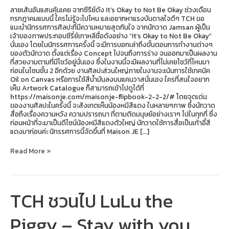
ลายเส้นอันแสนคุ้นเคย จากซีรีย์ดัง It’s Okay to Not Be Okay ช่วงเดือน
กรกฎาคมแบบนี้ ใครไม่รู้จะไปไหน และอยากหาแรงบันดาลใจดีๆ TCH ขอ
แนะนำนิทรรศการศิลปะที่มีความหมายสุดกินใจ จากนักวาด Jamsan ผู้เป็น
เจ้าของภาพประกอบซีรี่ย์เกาหลีชื่อดังอย่าง “It’s Okay to Not Be Okay”
นั่นเอง โดยในนิทรรศการครั้งนี้ จะมีการบอกเล่าถึงขั้นตอนการทำงานต่างๆ
ของตัวนักวาด ตั้งแต่เรื่อง Concept ไปจนถึงการร่าง จนออกมาเป็นผลงาน
ที่สวยงามตามที่มีโชว์อยู่นั่นเอง ซึ่งในงานนี้จะมีผลงานที่ไม่เคยโชว์ที่ไหนมา
ก่อนในโซนชั้น 2 อีกด้วย งานศิลปะส่วนใหญ่ภายในงานจะเน้นการใช้เทคนิค
Oil on Canvas หรือการใช้สีน้ำมันลงบนแคนวาสนั่นเอง ใครที่สนใจอยาก
เห็น Artwork Catalogue ก็สามารถเข้าไปดูได้ที่
https://maisonje.com/maisonje-flipbook-2-2-2/# โดยจุดเด่น
ของงานศิลปะในครั้งนี้ จะสังเกตเห็นน้องหมีสีแดง ในหลายๆภาพ ซึ่งนักวาด
สื่อถึงเรื่องความหวัง ความปรารถนา ที่ตามติดมนุษย์อย่างเราๆ ไปในทุกที่ ซึ่ง
ก่อนหน้าที่จะมาเป็นดีไซน์น้องหมีสีแดงตัวใหญ่ นักวาดใช้การสื่อเป็นเก้าอี้สี
แดงมาก่อนค่ะ นิทรรศการนี้จัดขึ้นที่ Maison JE […]
Read More »
TCH ชวนไป LuLu the
TCH
ชวน
ไป
Piggy – Stay with you
LuLu
the