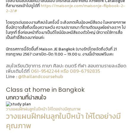
ใช้สีน้ำมันลงบนแคนวาสนั่นเอง ใครที่สนใจอยากเห็น Artwork Catalogue
ก็สามารถเข้าไปดูได้ที่
https://maisonje.com/maisonje-flipbook-2-
2-2/#
โดยจุดเด่นของงานศิลปะในครั้งนี้ จะสังเกตเห็นน้องหมีสีแดง ในหลายๆภาพ
ซึ่งนักวาดสื่อถึงเรื่องความหวัง ความปรารถนา ที่ตามติดมนุษย์อย่างเราๆ ไป
ในทุกที่ ซึ่งก่อนหน้าที่จะมาเป็นดีไซน์น้องหมีสีแดงตัวใหญ่ นักวาดใช้การสื่อ
เป็นเก้าอี้สีแดงมาก่อนค่ะ
นิทรรศการนี้จัดขึ้นที่ Maison JE Bangkok (บางรัก)โดยจัดถึงวันที่ 21
กรกฎาคม 2567 เวลาเปิด-ปิด 11.00 – 19.00 น. งานนี้เข้าชมฟรีนะคะ
สนใจเรียนวิชาการ ภาษา ศิลปะ ดนตรี กีฬา สอบถามรายละเอียด
เพิ่มเติมได้ที่
061-9542244 หรือ 089-6792835
Line :
@thailandcoursehub
Class at home in Bangkok
บทความที่น่าสนใจ
วางแผนฝึกฝนลูกในปีหน้า ให้โตอย่างมีคุณภาพ
วางแผนฝึกฝนลูกในปีหน้า ให้โตอย่างมี
คุณภาพ