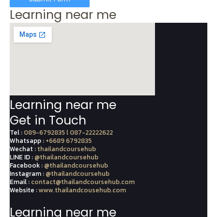
Learning near me
Learning near me
Get in Touch
Tel :
089-6792835 l 087-22222622
Whatsapp :
+6689 6792835
Wechat :
thailandcoursehub
LINE ID :
@thailandcoursehub
Facebook :
@thailandcoursehub
Instagram :
@thailandcoursehub
Email :
contact@thailandcoursehub.com
Website :
www.thailandcousehub.com
Learning near me