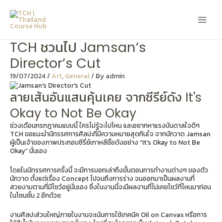
Skip
Main
to
content
Men
TCH ชวนไป Jamsan’s
Director’s Cut
19/07/2024
/
Art
,
General
/ By
admin
ลายเส้นอันแสนคุ้นเคย จากซีรีย์ดัง It's
Okay to Not Be Okay
ช่วงเดือนกรกฎาคมแบบนี้ ใครไม่รู้จะไปไหน และอยากหาแรงบันดาลใจดีๆ
TCH ขอแนะนำนิทรรศการศิลปะที่มีความหมายสุดกินใจ จากนักวาด Jamsan
ผู้เป็นเจ้าของภาพประกอบซีรี่ย์เกาหลีชื่อดังอย่าง “It’s Okay to Not Be
Okay” นั่นเอง
โดยในนิทรรศการครั้งนี้ จะมีการบอกเล่าถึงขั้นตอนการทำงานต่างๆ ของตัว
นักวาด ตั้งแต่เรื่อง Concept ไปจนถึงการร่าง จนออกมาเป็นผลงานที่
สวยงามตามที่มีโชว์อยู่นั่นเอง ซึ่งในงานนี้จะมีผลงานที่ไม่เคยโชว์ที่ไหนมาก่อน
ในโซนชั้น 2 อีกด้วย
งานศิลปะส่วนใหญ่ภายในงานจะเน้นการใช้เทคนิค Oil on Canvas หรือการ