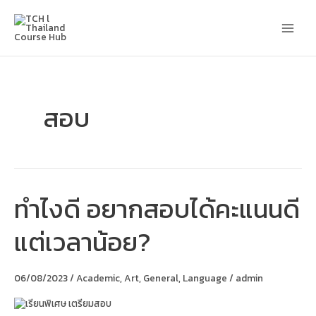
Skip
Main
to
content
Men
สอบ
ทำไงดี อยากสอบได้คะแนนดี
ทำ
ไงดี
อยาก
แต่เวลาน้อย?
สอบ
ได้
คะแนน
ดี
06/08/2023
/
Academic
,
Art
,
General
,
Language
/
admin
แต่
เวลา
น้อย?