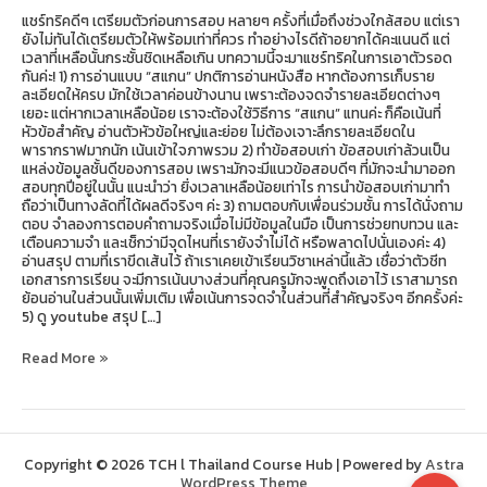
แชร์ทริคดีๆ เตรียมตัวก่อนการสอบ หลายๆ ครั้งที่เมื่อถึงช่วงใกล้สอบ แต่เรา
ยังไม่ทันได้เตรียมตัวให้พร้อมเท่าที่ควร ทำอย่างไรดีถ้าอยากได้คะแนนดี แต่
เวลาที่เหลือนั้นกระชั้นชิดเหลือเกิน บทความนี้จะมาแชร์ทริคในการเอาตัวรอด
กันค่ะ! 1) การอ่านแบบ “สแกน” ปกติการอ่านหนังสือ หากต้องการเก็บราย
ละเอียดให้ครบ มักใช้เวลาค่อนข้างนาน เพราะต้องจดจำรายละเอียดต่างๆ
เยอะ แต่หากเวลาเหลือน้อย เราจะต้องใช้วิธีการ “สแกน” แทนค่ะ ก็คือเน้นที่
หัวข้อสำคัญ อ่านตัวหัวข้อใหญ่และย่อย ไม่ต้องเจาะลึกรายละเอียดใน
พารากราฟมากนัก เน้นเข้าใจภาพรวม 2) ทำข้อสอบเก่า ข้อสอบเก่าล้วนเป็น
แหล่งข้อมูลชั้นดีของการสอบ เพราะมักจะมีแนวข้อสอบดีๆ ที่มักจะนำมาออก
สอบทุกปีอยู่ในนั้น แนะนำว่า ยิ่งเวลาเหลือน้อยเท่าไร การนำข้อสอบเก่ามาทำ
ถือว่าเป็นทางลัดที่ได้ผลดีจริงๆ ค่ะ 3) ถามตอบกับเพื่อนร่วมชั้น การได้นั่งถาม
ตอบ จำลองการตอบคำถามจริงเมื่อไม่มีข้อมูลในมือ เป็นการช่วยทบทวน และ
เตือนความจำ และเช็กว่ามีจุดไหนที่เรายังจำไม่ได้ หรือพลาดไปนั่นเองค่ะ 4)
อ่านสรุป ตามที่เราขีดเส้นไว้ ถ้าเราเคยเข้าเรียนวิชาเหล่านี้แล้ว เชื่อว่าตัวชีท
เอกสารการเรียน จะมีการเน้นบางส่วนที่คุณครูมักจะพูดถึงเอาไว้ เราสามารถ
ย้อนอ่านในส่วนนั้นเพิ่มเติม เพื่อเน้นการจดจำในส่วนที่สำคัญจริงๆ อีกครั้งค่ะ
5) ดู youtube สรุป […]
Read More »
Copyright © 2026 TCH l Thailand Course Hub | Powered by
Astra
WordPress Theme