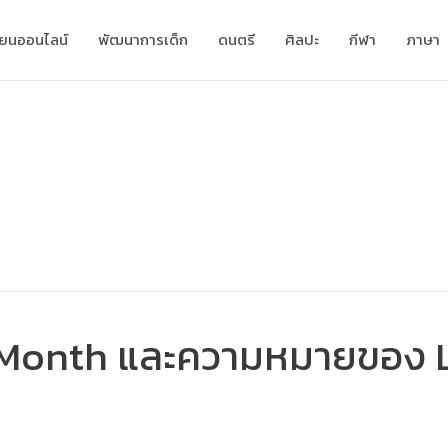
ียนออนไลน์
พัฒนาการเด็ก
ดนตรี
ศิลปะ
กีฬา
ภาษา
de Month และความหมายของ