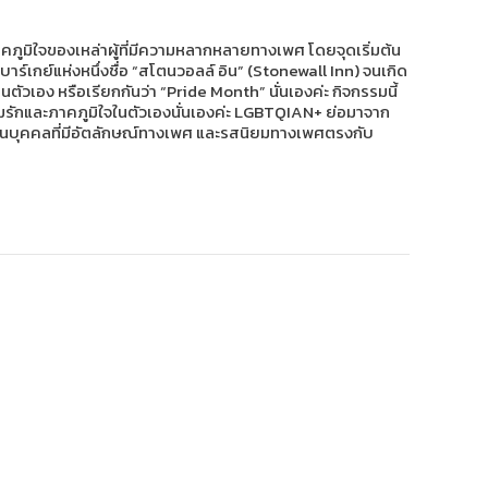
คภูมิใจของเหล่าผู้ที่มีความหลากหลายทางเพศ โดยจุดเริ่มต้น
บาร์เกย์แห่งหนึ่งชื่อ “สโตนวอลล์ อิน” (Stonewall Inn) จนเกิด
็นตัวเอง หรือเรียกกันว่า “Pride Month” นั่นเองค่ะ กิจกรรมนี้
วามรักและภาคภูมิใจในตัวเองนั่นเองค่ะ LGBTQIAN+ ย่อมาจาก
่นชอบในบุคคลที่มีอัตลักษณ์ทางเพศ และรสนิยมทางเพศตรงกับ