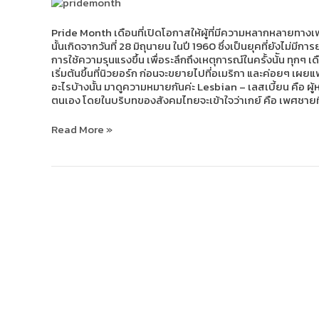
ความ
หมาย
ของ
Pride Month เดือนที่เปิดโอกาสให้ผู้ที่มีความหลากหลายทางเพ
LGBTQIAN+
นั้นเกิดจากวันที่ 28 มิถุนายน ในปี 1960 ซึ่งเป็นยุคที่ยังไม
การใช้ความรุนแรงขึ้น เพื่อระลึกถึงเหตุการณ์ในครั้งน้ัน ทุกๆ เ
เริ่มต้นขึ้นที่นิวยอร์ก ก่อนจะขยายไปที่อเมริกา และค่อยๆ เ
อะไรบ้างนั้น มาดูความหมายกันค่ะ Lesbian – เลสเบี้ยน คือ ผู
ตนเอง โดยในบริบทของสังคมไทยจะเข้าใจว่าเกย์ คือ เพศชายที
Read More »