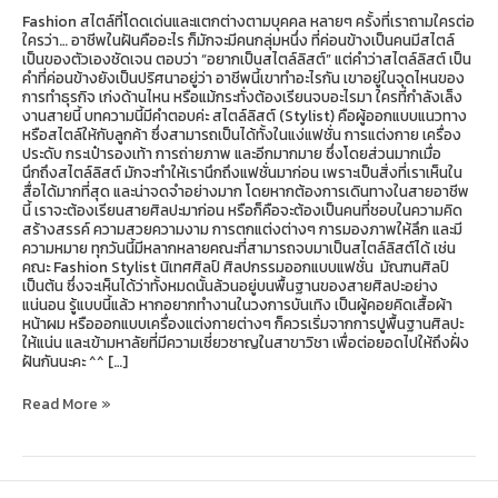
Fashion สไตล์ที่โดดเด่นและแตกต่างตามบุคคล หลายๆ ครั้งที่เราถามใครต่อ
ใครว่า… อาชีพในฝันคืออะไร ก็มักจะมีคนกลุ่มหนึ่ง ที่ค่อนข้างเป็นคนมีสไตล์
เป็นของตัวเองชัดเจน ตอบว่า “อยากเป็นสไตล์ลิสต์” แต่คำว่าสไตล์ลิสต์ เป็น
คำที่ค่อนข้างยังเป็นปริศนาอยู่ว่า อาชีพนี้เขาทำอะไรกัน เขาอยู่ในจุดไหนของ
การทำธุรกิจ เก่งด้านไหน หรือแม้กระทั่งต้องเรียนจบอะไรมา ใครที่กำลังเล็ง
งานสายนี้ บทความนี้มีคำตอบค่ะ สไตล์ลิสต์ (Stylist) คือผู้ออกแบบแนวทาง
หรือสไตล์ให้กับลูกค้า ซึ่งสามารถเป็นได้ทั้งในแง่แฟชั่น การแต่งกาย เครื่อง
ประดับ กระเป๋ารองเท้า การถ่ายภาพ และอีกมากมาย ซึ่งโดยส่วนมากเมื่อ
นึกถึงสไตล์ลิสต์ มักจะทำให้เรานึกถึงแฟชั่นมาก่อน เพราะเป็นสิ่งที่เราเห็นใน
สื่อได้มากที่สุด และน่าจดจำอย่างมาก โดยหากต้องการเดินทางในสายอาชีพ
นี้ เราจะต้องเรียนสายศิลปะมาก่อน หรือก็คือจะต้องเป็นคนที่ชอบในความคิด
สร้างสรรค์ ความสวยความงาม การตกแต่งต่างๆ การมองภาพให้ลึก และมี
ความหมาย ทุกวันนี้มีหลากหลายคณะที่สามารถจบมาเป็นสไตล์ลิสต์ได้ เช่น
คณะ Fashion Stylist นิเทศศิลป์ ศิลปกรรมออกแบบแฟชั่น มัณฑนศิลป์
เป็นต้น ซึ่งจะเห็นได้ว่าทั้งหมดนั้นล้วนอยู่บนพื้นฐานของสายศิลปะอย่าง
แน่นอน รู้แบบนี้แล้ว หากอยากทำงานในวงการบันเทิง เป็นผู้คอยคิดเสื้อผ้า
หน้าผม หรือออกแบบเครื่องแต่งกายต่างๆ ก็ควรเริ่มจากการปูพื้นฐานศิลปะ
ให้แน่น และเข้ามหาลัยที่มีความเชี่ยวชาญในสาขาวิชา เพื่อต่อยอดไปให้ถึงฝั่ง
ฝันกันนะคะ ^^ […]
Read More »