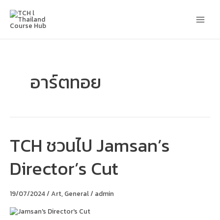
Skip
Main
to
content
Men
อาร์ตทอย
TCH ชวนไป Jamsan’s
TCH
ชวน
ไป
Director’s Cut
Jamsan’s
Director’s
Cut
19/07/2024
/
Art
,
General
/
admin