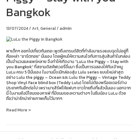
Piggy
Bangkok
–
Stay
with
you
13/07/2024
/
Art
,
General
/
admin
Bangkok
พาเด็กๆ ออกไปเที่ยวกันเถอะ พูดถึงเทรนด์ฮิตที่กำลังมาแรงแบบฉุดไม่อยู่ก็
คือเหล่า “อาร์ตทอย” นั่นเอง โดยผู้คนให้ความสนใจกับการสุ่มสินค้าในกล่อง
เป็นจำนวนและแพร่หลาย จึงทำให้เกิดงาน “LuLu the Piggy – Stay with
you Bangkok” ที่สยามดิสคัฟเวอรี่ขึ่นมา ซึ่งเป็นการฉลองให้กับเจ้าหมู
LuLu ครบ 5 ปีนั่นเอง ในงานนี้จะมีกล่องสุ่ม Lulu series แบบใหม่ล่าสุด
อย่าง Lulu the piggy – Ocean และ Lulu the Piggy – Vintage Teddy
Shop Vinyl Face blind box (Teddy Lulu) โดยไม่ต้องพรีออเดอร์ต่าง
ประเทศกันอีกต่อไป เพราะมาเสิร์ฟให้แฟนๆ ชาวไทยถึงที่แล้วนั่นเอง นอกจาก
นี้ ในงานยังมีโซนของคาเฟ่ ที่มีขนมของหวานต่างๆ ในธีมน้อง LuLu ด้วย
ถือว่าน่ารักน่าถ่ายภาพเก็บไว้มากๆ
Read More »