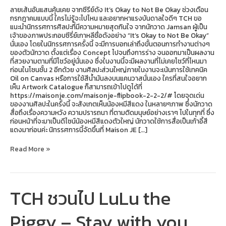
ลายเส้นอันแสนคุ้นเคย จากซีรีย์ดัง It’s Okay to Not Be Okay ช่วงเดือน
กรกฎาคมแบบนี้ ใครไม่รู้จะไปไหน และอยากหาแรงบันดาลใจดีๆ TCH ขอ
แนะนำนิทรรศการศิลปะที่มีความหมายสุดกินใจ จากนักวาด Jamsan ผู้เป็น
เจ้าของภาพประกอบซีรี่ย์เกาหลีชื่อดังอย่าง “It’s Okay to Not Be Okay”
นั่นเอง โดยในนิทรรศการครั้งนี้ จะมีการบอกเล่าถึงขั้นตอนการทำงานต่างๆ
ของตัวนักวาด ตั้งแต่เรื่อง Concept ไปจนถึงการร่าง จนออกมาเป็นผลงาน
ที่สวยงามตามที่มีโชว์อยู่นั่นเอง ซึ่งในงานนี้จะมีผลงานที่ไม่เคยโชว์ที่ไหนมา
ก่อนในโซนชั้น 2 อีกด้วย งานศิลปะส่วนใหญ่ภายในงานจะเน้นการใช้เทคนิค
Oil on Canvas หรือการใช้สีน้ำมันลงบนแคนวาสนั่นเอง ใครที่สนใจอยาก
เห็น Artwork Catalogue ก็สามารถเข้าไปดูได้ที่
https://maisonje.com/maisonje-flipbook-2-2-2/# โดยจุดเด่น
ของงานศิลปะในครั้งนี้ จะสังเกตเห็นน้องหมีสีแดง ในหลายๆภาพ ซึ่งนักวาด
สื่อถึงเรื่องความหวัง ความปรารถนา ที่ตามติดมนุษย์อย่างเราๆ ไปในทุกที่ ซึ่ง
ก่อนหน้าที่จะมาเป็นดีไซน์น้องหมีสีแดงตัวใหญ่ นักวาดใช้การสื่อเป็นเก้าอี้สี
แดงมาก่อนค่ะ นิทรรศการนี้จัดขึ้นที่ Maison JE […]
Read More »
TCH ชวนไป LuLu the
TCH
ชวน
ไป
Piggy – Stay with you
LuLu
the