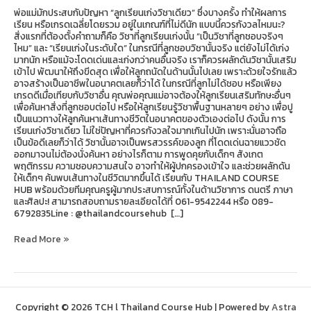
พ่อแม่มักประสบกับปัญหา “ลูกเรียนเก่งวิชาเดียว” ซึ่งบางครั้ง ทำให้ผลการ
เรียน หรือเกรดเฉลี่ยโดยรวม อยู่ในเกณฑ์ที่ไม่ดีนัก แบบนี้ควรกังวลไหมนะ?
สิ่งแรกที่ต้องตั้งคำถามก็คือ วิชาที่ลูกเรียนเก่งนั้น “เป็นวิชาที่ลูกชอบจริงๆ
ไหม” และ “เรียนเก่งในระดับใด” ในกรณีที่ลูกชอบวิชานั้นจริง แต่ยังไม่ได้เก่ง
มากนัก หรือแม้จะโดดเด่นและเก่งกว่าคนอื่นจริง เราก็ควรผลักดันวิชานั้นเสริม
เข้าไป พัฒนาให้ถึงขีดสุด เพื่อให้ลูกถนัดในด้านนั้นไปเลย เพราะด้วยใจรักแล้ว
อาจสร้างเป็นอาชีพในอนาคตเลยก็ว่าได้ ในกรณีที่ลูกไม่ได้ชอบ หรือเพียง
เกรดดีเมื่อเทียบกับวิชาอื่น คุณพ่อคุณแม่อาจต้องให้ลูกเรียนเสริมทักษะอื่นๆ
เพื่อค้นหาสิ่งที่ลูกชอบต่อไป หรือให้ลูกเรียนรู้วิชาพื้นฐานหลายๆ อย่าง เพื่อปู
เป็นแนวทางให้ลูกค้นหาเส้นทางชีวิตในอนาคตของตัวเองต่อไป ดังนั้น การ
เรียนเก่งวิชาเดียว ไม่ใช่ปัญหาที่ควรกังวลใจมากเกินไปนัก เพราะนั่นอาจถือ
เป็นข้อดีเลยก็ว่าได้ วิชานั้นอาจเป็นพรสวรรค์ของลูก ที่โดดเด่นฉายแววชัด
ออกมาจนไม่ต้องนั่งค้นหา อย่างไรก็ตาม การพูดคุยกับเด็กๆ สังเกต
พฤติกรรม ความชอบความสนใจ อาจทำให้ผู้ปกครองเข้าใจ และช่วยผลักดัน
ให้เด็กๆ ค้นพบเส้นทางในชีวิตมากขึ้นได้ เรียนกับ THAILAND COURSE
HUB พร้อมด้วยทีมคุณครูผู้มากประสบการณ์ทั้งในด้านวิชาการ ดนตรี ภาษา
และศิลปะ! สามารถสอบถามรายละเอียดได้ที่ 061-9542244 หรือ 089-
6792835Line : @thailandcoursehub […]
Read More »
Copyright © 2026 TCH l Thailand Course Hub | Powered by
Astra