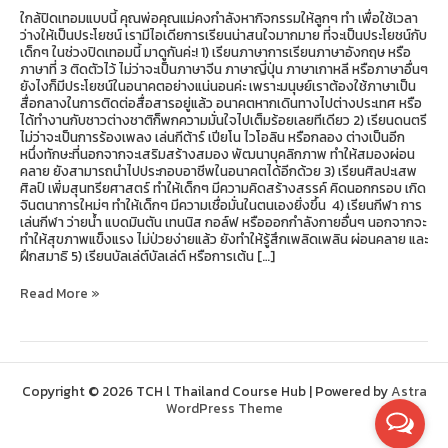
ใกล้ปิดเทอมแบบนี้ คุณพ่อคุณแม่คงกำลังหากิจกรรมให้ลูกๆ ทำ เพื่อใช้เวลา
ว่างให้เป็นประโยชน์ เรามีไอเดียการเรียนน่าสนใจมากมาย ที่จะเป็นประโยชน์กับ
เด็กๆ ในช่วงปิดเทอมนี้ มาดูกันค่ะ! 1) เรียนภาษาการเรียนภาษาอังกฤษ หรือ
ภาษาที่ 3 ติดตัวไว้ ไม่ว่าจะเป็นภาษาจีน ภาษาญี่ปุ่น ภาษาเกาหลี หรือภาษาอื่นๆ
ยังไงก็มีประโยชน์ในอนาคตอย่างแน่นอนค่ะ เพราะมนุษย์เราต้องใช้ภาษาเป็น
สื่อกลางในการติดต่อสื่อสารอยู่แล้ว อนาคตหากเดินทางไปต่างประเทศ หรือ
ได้ทำงานกับชาวต่างชาติก็พกความมั่นใจไปเต็มร้อยเลยทีเดียว 2) เรียนดนตรี
ไม่ว่าจะเป็นการร้องเพลง เล่นกีต้าร์ เปียโน ไวโอลิน หรือกลอง ต่างเป็นอีก
หนึ่งทักษะที่นอกจากจะเสริมสร้างสมอง พัฒนาบุคลิกภาพ ทำให้สมองผ่อน
คลาย ยังสามารถนำไปประกอบอาชีพในอนาคตได้อีกด้วย 3) เรียนศิลปะเสพ
ศิลป์ เพิ่มสุนทรียศาสตร์ ทำให้เด็กๆ มีความคิดสร้างสรรค์ คิดนอกกรอบ เกิด
จินตนาการใหม่ๆ ทำให้เด็กๆ มีความเชื่อมั่นในตนเองยิ่งขึ้น 4) เรียนกีฬา การ
เล่นกีฬา ว่ายน้ำ แบดมินตัน เทนนิส กอล์ฟ หรือออกกำลังกายอื่นๆ นอกจากจะ
ทำให้สุขภาพแข็งแรง ไม่ป่วยง่ายแล้ว ยังทำให้รู้สึกเพลิดเพลิน ผ่อนคลาย และ
ฝึกสมาธิ 5) เรียนบัลเล่ต์บัลเล่ต์ หรือการเต้น […]
Read More »
Copyright © 2026 TCH l Thailand Course Hub | Powered by
Astra
WordPress Theme