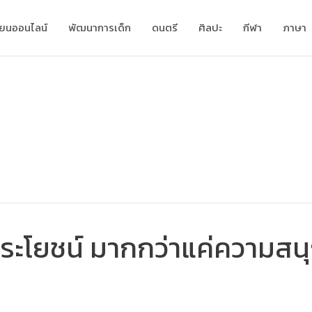
ียนออนไลน์
พัฒนาการเด็ก
ดนตรี
ศิลปะ
กีฬา
ภาษา
ีประโยชน์ มากกว่าแค่ความสนุ