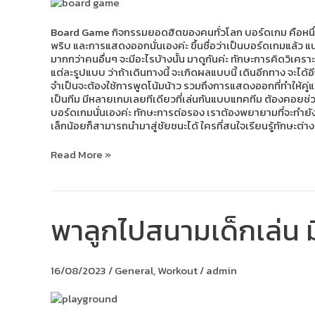
ประโยชน์
มากกว่า
แค่
Board Game กิจกรรมยอดฮิตของคนทั่วโลก บอร์ดเกม คือหนึ่งใ
ความ
พริบ และการแสดงออกนั่นเองค่ะ ขึ้นชื่อว่าเป็นบอร์ดเกมแล้ว แน
สนุก!
มากกว่าคนอื่นๆ จะมีอะไรบ้างนั้น มาดูกันค่ะ ทักษะการคิดวิเค
แต่ละรูปแบบ ว่าถ้าเดินทางนี้ จะเกิดผลแบบนี้ เดินอีกทาง จะได
จำเป็นจะต้องใช้การพูดโน้มน้าว รวมถึงการแสดงออกที่ทำให้คู่แข
เป็นทีม มีหลายเกมเลยทีเดียวที่เล่นกันแบบแทคทีม ต้องคอยช่วยกั
บอร์ดเกมนั่นเองค่ะ ทักษะการต่อรอง เราต้องพยายามที่จะทำยั
เล็กน้อยก็สามารถนำมาสู่ชัยชนะได้ ใครที่สนใจเรียนรู้ทักษะต่าง
Read More »
พาลูกไปสนามเด็กเล่น มี
พา
ลูก
ไป
สนาม
16/08/2023
/
General
,
Workout
/
admin
เด็ก
เล่น
มี
ประโยชน์