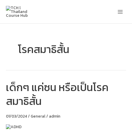
Skip
Main
to
content
Men
โรคสมาธิสั้น
เด็กๆ แค่ซน หรือเป็นโรค
เด็กๆ
แค่
ซน
สมาธิสั้น
หรือ
เป็น
โรค
สมาธิ
01/03/2024
/
General
/
admin
สั้น