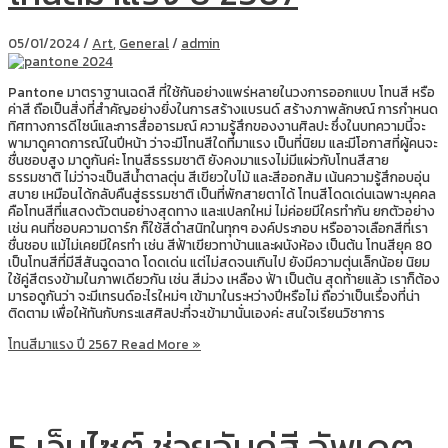
05/01/2024
/
Art
,
General
/
admin
Pantone มาตราฐานเฉดสี ที่ใช้กันอย่างแพร่หลายในวงการออกแบบ โทนสี หรือ
ค่าสี ถือเป็นสิ่งที่สำคัญอย่างยิ่งในการสร้างแบรนด์ สร้างภาพลักษณ์ การกำหนด
ทิศทางการดีไซน์และการสื่ออารมณ์ ความรู้สึกของงานศิลปะ ซึ่งในบทความนี้จะ
พามาดูคาดการณ์ในปีหน้า ว่าจะมีโทนสีใดที่มาแรง เป็นที่นิยม และมีโอกาสที่ผู้คนจะ
ชื่นชอบสูง มาดูกันค่ะ โทนสีธรรมชาติ ยังคงมาแรงไม่มีแผ่วกับโทนสีสาย
ธรรมชาติ ไม่ว่าจะเป็นสีน้ำตาลตุ่น สีเขียวใบไม้ และสีออกส้ม เน้นความรู้สึกอบอุ่น
สบาย เหมือนได้กลับคืนสู่ธรรมชาติ เป็นที่พักสายตาได้ โทนสีโดดเด่นเฉพาะบุคคล
คือโทนสีที่แสดงตัวตนอย่างสุดทาง และแปลกใหม่ ไม่ค่อยมีใครทำกัน ยกตัวอย่าง
เช่น คนที่ชอบความดาร์ก ก็ใช้สีดำสนิทในทุกๆ องค์ประกอบ หรืออาจเลือกสีที่เรา
ชื่นชอบ แม้ไม่เคยมีใครทำ เช่น สีฟ้าเขียวทาบ้านและผนังห้อง เป็นต้น โทนสียุค 80
เป็นโทนสีที่มีสีสันฉูดฉาด โดดเด่น แต่ไม่สดจนเกินไป ยังมีความตุ่นเล็กน้อย นิยม
ใช้คู่สีตรงข้ามในภาพเดียวกัน เช่น สีม่วง เหลือง ฟ้า เป็นต้น สุดท้ายแล้ว เราก็ต้อง
มารอดูกันว่า จะมีเทรนด์อะไรใหม่ๆ เข้ามาในระหว่างปีหรือไม่ ถือว่าเป็นเรื่องที่น่า
ติดตาม เพื่อให้ทันกับกระแสศิลปะที่จะเข้ามานั่นเองค่ะ สนใจเรียนวิชาการ
โทนสีมาแรง ปี 2567
Read More »
5 เว็บไซต์ ช่วยจับคู่สี อัพเดต