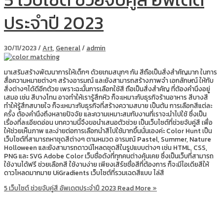
ประจำปี 2023
30/11/2023
/
Art
,
General
/
admin
มาเสริมสร้างพัฒนาการให้เด็กๆ ด้วยเกมสนุกๆ กัน สีถือเป็นสิ่งสำคัญมาก ในการ
สื่อความหมายต่างๆ สร้างอารมณ์ และยังสามารถสร้างภาพจำ เอกลักษณ์ ให้กับ
สิ่งต่างๆได้ดีอีกด้วย เพราะฉะนั้นการเลือกใช้สี ถือเป็นสิ่งสำคัญ ที่ต้องคำนึงอยู่
เสมอ เช่น สีบางโทน อาจทำให้เรารู้สึกหิว ก็จะเหมาะกับธุรกิจร้านอาหาร สีบางสี
ทำให้รู้สึกสบายใจ ก็จะเหมาะกับธุรกิจที่สร้างความสบาย เป็นต้น การเลือกสีแต่ละ
ครั้ง ต้องคำนึงถึงหลายปัจจัย และความเหมาะสมกับงานที่เราจะนำไปใช้ ซึ่งเป็น
เรื่องที่ละเอียดอ่อน บทความนี้จึงขอนำเสนอตัวช่วย เป็นเว็บไซต์ที่ช่วยจับคู่สี เพื่อ
ให้ช่วยเห็นภาพ และง่ายต่อการเลือกนำสีไปใช้มากขึ้นนั่นเองค่ะ Color Hunt เป็น
เว็บไซต์ที่สามารถหาชุดสีต่างๆ ตามหมวด อารมณ์ Pastel, Summer, Nature
Holloween และยังสามารถดาวน์โหลดชุดสีในรูปแบบต่างๆ เช่น HTML, CSS,
PNG และ SVG Adobe Color เว็บชื่อดังที่ทุกคนต่างคุ้นเคย ซึ่งเป็นเว็บที่สามารถ
ใช้งานได้ฟรี ช่วยเลือกสี ใช้งานง่าย เพียงเสิร์ชชื่อสีที่ต้องการ ก็จะมีไอเดียสีให้
ดาวโหลดมากมาย UiGradients เว็บไซต์ที่รวมเฉดสีแบบ ไล่สี
5 เว็บไซต์ ช่วยจับคู่สี อัพเดตประจำปี 2023
Read More »