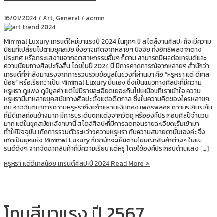
16/01/2024
/
Art
,
General
/
admin
Minimal Luxury เทรนด์ใหม่มาแรงปี 2024 ในทุกๆ ปี สไตล์งานศิลปะ ก็จะมีความ
นิยมที่เปลี่ยนไปตามยุคสมัย ซึ่งอาจเกิดจากหลายๆ ปัจจัย ทั้งอิทธิพลจากต่าง
ประเทศ หรือกระแสงานจากอุตสาหกรรมอื่นๆ ก็ตาม สามารถมีผลต่อเทรนด์และ
ความนิยมทางศิลปะทั้งสิ้น โดยในปี 2024 นี้ มีการคาดการณ์จากหลายๆ สำนักว่า
เทรนด์ที่กำลังมาแรงจากการรวบรวมข้อมูลในช่วงที่ผ่านมา คือ “หรูหรา แต่ ดีเทล
น้อย” หรือเรียกว่าเป็น Minimal Luxury นั่นเอง ซึ่งเป็นแนวทางศิลปะที่มีความ
หรูหรา ดูแพง ดูมีมูลค่า แต่ไม่มีรายละเอียดเยอะเกินไปเหมือนที่เราเข้าใจ ความ
หรูหรามีมาหลายยุคสมัยทางศิลปะ ตั้งแต่อดีตกาล ซึ่งในความคิดของใครหลายๆ
คน อาจจินตนาการความหรูหราถึงแก้วแหวนเงินทอง เพชรพลอย ความระยิบระยับ
ที่มีดีเทลค่อนข้างมาก มีการประดับตกแต่งจากวัตถุ หรือองค์ประกอบศิลป์จำนวน
มาก แต่ในยุคสมัยหลังๆมานี้ สไตล์ศิลปะที่มีการลดทอนรายละเอียดเริ่มเข้ามา
ทำให้ปัจจุบัน เกิดการรวมตัวระหว่างความหรูหรา กับความสบายตานั่นเองค่ะ จึง
เกิดเป็นยุคแห่ง Minimal Luxury ที่เรามักจะเห็นตามโฆษณาสินค้าต่างๆ ในแบ
รนด์ดังๆ จากจัดฉากสินค้าที่มีความเรียบ แต่หรู โดยใช้องค์ประกอบด้านแสง […]
หรูหรา แต่ดีเทลน้อย เทรนด์ศิลปะปี 2024
Read More »
โทนสีมาแรง ปี 2567