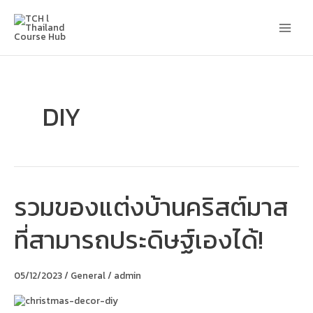
Skip
Main
to
content
Men
DIY
รวมของแต่งบ้านคริสต์มาส
รวม
ของ
แต่ง
ที่สามารถประดิษฐ์เองได้!
บ้าน
คริสต์มาส
ที่
สามารถ
05/12/2023
/
General
/
admin
ประดิษฐ์
เอง
ได้!