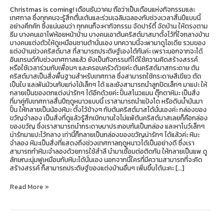
Christmas is coming! เดือนธันวาคม ถือว่าเป็นเดือนแห่งกิจกรรมและ
เทศกาล ซึ่งทุกคนจะรู้สึกตื่นเต้นและร่วมเฉลิมฉลองกับช่วงเวลาสิ้นปีแบบนี้
อย่างคึกคัก ซึ่งแน่นอนว่า ทุกคนก็จะหากิจกรรม จัดปาร์ตี้ จัดบ้าน ให้ตรงตาม
ธีม บางคนเอาไฟห้อยหน้าบ้าน บางคนเอาต้นคริสต์มาสมาตั้งไว้ที่ใจกลางบ้าน
บางคนแต่งตัวให้ดูเหมือนซานต้านั่นเอง บทความนี้จะพามาดูไอเดีย รวมของ
แต่งบ้านช่วงคริสต์มาส ที่สามารถประดิษฐ์เองได้กันค่ะ เพราะนอกจากจะได้
อินเทรนด์กับช่วงเทศกาลแล้ว ยังเป็นกิจกรรมที่ได้ใช้ความคิดสร้างสรรค์
หรือใช้เวลาร่วมกับเพื่อนๆ และครอบครัวด้วยค่ะ ต้นคริสต์มาสกระดาษ ต้น
คริสต์มาสเป็นสิ่งพื้นฐานสำหรับเทศกาล ซึ่งสามารถใช้กระดาษสีเขียว ตัด
เป็นใบ และพันม้วนกับแท่งไม้เล็กๆ ได้ และยังสามารถนำลูกปัดเล็กๆ มาแปะ ให้
กลายเป็นของตกแต่งน่ารักๆ ได้อีกด้วยค่ะ ปั้นสโนวแมน ตุ๊กตาหิมะ เป็นสิ่ง
ที่มาคู่กับเทศกาลสิ้นปีฤดูหนาวแบบนี้ เราสามารถนำแป้งโด หรือดินน้ำมันมา
ปั้น ให้กลายเป็นน้องหิมะ ตั้งไว้ข้างๆ กับต้นคริสต์มาสได้นั่นเองค่ะ กล่องของ
ขวัญจำลอง เป็นสิ่งที่ดูแล้วรู้สึกเบิกบานใจไม่แพ้ต้นคริสต์มาสเลยก็คือกล่อง
ของขวัญ ซึ่งเราสามารถนำกระดาษมาประกอบกันเป็นกล่อง และหาโบว์เล็กๆ
น่ารักมาแปะไว้กลาง เท่านี้ก็กลายเป็นกล่องของขวัญน่ารักๆ ได้แล้วค่ะ หิมะ
จำลอง หิมะเป็นสิ่งที่แสดงถึงช่วงเทศกาลฤดูหนาวได้เป็นอย่างดี ซึ่งเรา
สามารถทำหิมะจำลองด้วยการใช้สำลี นำมาเชื่อมต่อติดกัน ให้กลายเป็นแพ ดู
ลักษณะนุ่มฟูเหมือนกับหิมะได้นั่นเอง นอกจากนี้ใครที่มีความสามารถที่จะคิด
สร้างสรรค์ ก็สามารถประดิษฐ์ของแต่งบ้านอื่นๆ เพิ่มขึ้นได้นะคะ […]
Read More »