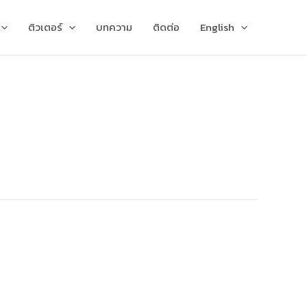
ติวเตอร์
บทความ
ติดต่อ
English