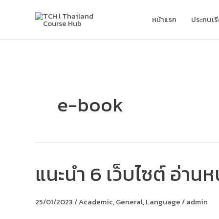
Skip
to
หน้าแรก
ประกบเร
content
e-book
แนะนำ 6 เว็บไซต์ อ่าน
แนะนำ
6
เว็บไซต์
อ่าน
25/01/2023
/
Academic
,
General
,
Language
/
admin
หนังสือ
ออนไลน์