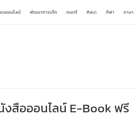
ียนออนไลน์
พัฒนาการเด็ก
ดนตรี
ศิลปะ
กีฬา
ภาษา
หนังสือออนไลน์ E-Book ฟรี