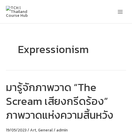
Skip
Main
to
content
Men
Expressionism
มารู้จักภาพวาด “The
มา
รู้จัก
ภาพ
Scream เสียงกรีดร้อง”
วาด
“The
Scream
ภาพวาดแห่งความสิ้นหวัง
เสียง
กรีด
ร้อง”
ภาพ
19/05/2023
/
Art
,
General
/
admin