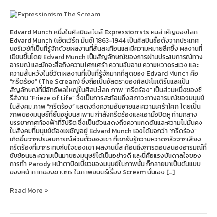
วาด
แห่ง
ความ
สิ้น
Edvard Munch หนึ่งในศิลปินสไตล์ Expressionists คนสำคัญของโลก
หวัง
Edvard Munch (เอ็ดเวิร์ด มันซ์) 1863-1944 เป็นศิลปินชื่อดังจากประเทศ
นอร์เวย์ที่เป็นที่รู้จักด้วยผลงานที่สั่นสะเทือนและมีความหมายลึกซึ้ง ผลงานที่
เขียนขึ้นโดย Edvard Munch เป็นสัญลักษณ์ของการผ่านประสบการณ์ทาง
อารมณ์ และมักจะสื่อถึงความโศกเศร้า ความอับอาย ความหวาดระแวง และ
ความสิ้นหวังในชีวิต ผลงานที่เป็นที่รู้จักมากที่สุดของ Edvard Munch คือ
“กรีดร้อง” (The Scream) ซึ่งถือเป็นอัลตราของศิลปะโมเดิร์นและเป็น
สัญลักษณ์ที่มีอิทธิพลใหญ่ในศิลปะโลก ภาพ “กรีดร้อง” เป็นส่วนหนึ่งของซี
รีส์งาน “Frieze of Life” ซึ่งเป็นการสะท้อนถึงสภาวะทางอารมณ์ของมนุษย์
ในสังคม ภาพ “กรีดร้อง” แสดงถึงความอับอายและความเศร้าโศก โดยเป็น
ภาพของมนุษย์ที่ยืนอยู่บนสะพาน กำลังกรีดร้องและเอามือปิดหู ท่ามกลาง
บรรยากาศท้องฟ้าที่วิปริต ซึ่งเป็นตัวแสดงถึงความกดดันและความไม่มั่นคง
ในสังคมที่มนุษย์ต้องเผชิญอยู่ Edvard Munch เองได้บอกว่า “กรีดร้อง”
เกิดขึ้นจากประสบการณ์ส่วนตัวของเขา ที่เขารับรู้ความหวาดกลัวจากเสียง
กรีดร้องที่มากระทบกับใจของเขา ผลงานนี้สะท้อนถึงการตอบสนองอารมณ์ที่
ซับซ้อนและความเป็นมาของมนุษย์ได้เป็นอย่างดี และนี่คือแรงบันดาลใจของ
การทำ Parody หน้าตาบิดเบี้ยวของมนุษย์ในภาพนั้น ก็กลายมาเป็นต้นแบบ
ของหน้ากากของฆาตกร ในภาพยนตร์เรื่อง Scream นั่นเอง […]
Read More »