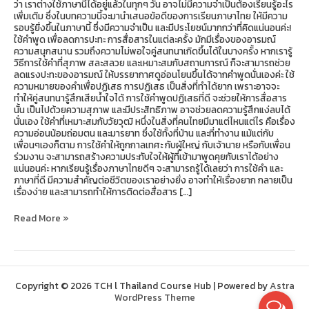
ว่า เราต่างใช้ภาษานี้ได้อยู่แล้วในทุกๆ วัน อาจไม่มีความจำเป็นต้องเรียนรู้อะไร
เพิ่มเติม ซึ่งในบทความนี้จะมานำเสนอข้อดีของการเรียนภาษาไทย ให้มีความ
รอบรู้ยิ่งขึ้นในภาษานี้ ซึ่งมีความจำเป็น และมีประโยชน์มากกว่าที่คิดแน่นอนค่ะ!
ใช้คำพูด เพื่อลดการปะทะ การสื่อสารในแต่ละครั้ง มักมีเรื่องของอารมณ์
ความสนุกสนาน รวมถึงความไม่พอใจคู่สนทนาเกิดขึ้นได้ในบางครั้ง หากเรารู้
วิธีการใช้คำที่สุภาพ สละสลวย และเหมาะสมกับสถานการณ์ ก็จะสามารถช่วย
ลดแรงปะทะของอารมณ์ ให้บรรยากาศดูอ่อนโยนขึ้นได้จากคำพูดนั่นเองค่ะ ใช้
ความหมายของคำเพื่อปฏิเสธ การปฏิเสธ เป็นสิ่งที่ทำได้ยาก เพราะอาจจะ
ทำให้คู่สนทนารู้สึกเสียน้ำใจได้ การใช้คำพูดปฏิเสธที่ดี จะช่วยให้การสื่อสาร
นั้น เป็นไปด้วยความสุภาพ และมีประสิทธิภาพ อาจช่วยลดความรู้สึกแง่ลบได้
นั่นเอง ใช้คำที่เหมาะสมกับวัยวุฒิ หนึ่งในสิ่งที่คนไทยมีมาแต่ไหนแต่ไร คือเรื่อง
ความอ่อนน้อมถ่อมตน และมารยาท ซึ่งใช้ทั้งที่บ้าน และที่ทำงาน แม้แต่กับ
เพื่อนๆเองก็ตาม การใช้คำให้ถูกกาลเทศะ กับผู้ใหญ่ กับเจ้านาย หรือกับเพื่อน
ร่วมงาน จะสามารถสร้างความประทับใจให้ผู้ที่เข้ามาพูดคุยกับเราได้อย่าง
แน่นอนค่ะ หากเรียนรู้เรื่องภาษาไทยดีๆ จะสามารถรู้ได้เลยว่า การใช้คำ และ
ภาษาที่ดี มีความสำคัญต่อชีวิตของเราอย่างยิ่ง อาจทำให้เรื่องยาก กลายเป็น
เรื่องง่าย และสามารถทำให้การติดต่อสื่อสาร […]
Read More »
Copyright © 2026 TCH l Thailand Course Hub | Powered by
Astra
WordPress Theme