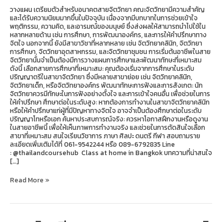
วางแผน เตรียมตัวสำหรับอนาคตสายจิตวิทยา คณะจิตวิทยามีความสำคัญ
และได้รับความนิยมมากขึ้นในปัจจุบัน เนื่องจากมีบทบาทในการช่วยเข้าใจ
พฤติกรรม, ความคิด, และอารมณ์ของมนุษย์ ซึ่งส่งผลให้สามารถนำไปใช้ใน
หลากหลายด้าน เช่น การศึกษา, การพัฒนาองค์กร, และการให้คำปรึกษาทาง
จิตใจ นอกจากนี้ ยังมีสาขาวิชาที่หลากหลาย เช่น จิตวิทยาคลินิก, จิตวิทยา
การศึกษา, จิตวิทยาอุตสาหกรรม, และจิตวิทยาชุมชน การเริ่มต้นอาชีพในสาย
จิตวิทยานั้นจำเป็นต้องมีการวางแผนการศึกษาและพัฒนาทักษะที่เหมาะสม
ดังนี้ เลือกสายการศึกษาที่เหมาะสม: คุณต้องเริ่มจากการศึกษาในระดับ
ปริญญาตรีในสาขาจิตวิทยา ซึ่งมีหลายสาขาย่อย เช่น จิตวิทยาคลินิก,
จิตวิทยาเด็ก, หรือจิตวิทยาองค์กร พัฒนาทักษะการฟังและการสังเกต: นัก
จิตวิทยาควรมีทักษะในการฟังอย่างตั้งใจ และการเข้าใจคนอื่น เพื่อช่วยในการ
ให้คำปรึกษา ศึกษาต่อในระดับสูง: หากต้องการทำงานในสาขาจิตวิทยาคลินิก
หรือให้คำปรึกษาแก่ผู้ที่มีปัญหาทางจิตใจ อาจจำเป็นต้องศึกษาต่อในระดับ
ปริญญาโทหรือเอก ค้นหาประสบการณ์จริง: ควรหาโอกาสฝึกงานหรือดูงาน
ในสายอาชีพนี้ เพื่อให้เห็นภาพการทำงานจริง และช่วยในการตัดสินใจเลือก
สาขาที่เหมาะสม สนใจเรียนวิชาการ ภาษา ศิลปะ ดนตรี กีฬา สอบถามราย
ละเอียดเพิ่มเติมได้ที่ 061-9542244 หรือ 089-6792835 Line
: @thailandcoursehub Class at home in Bangkok บทความที่น่าสนใจ
[…]
Read More »
คอร์ส