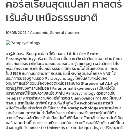
คอร์สเรียนสุดแปลก ศาสตร์
เรียน
สุด
เร้นลับ เหนือธรรมชาติ
แปลก
ศาสตร์
เร้น
ลับ
10/05/2023
/
Academic
,
General
/
admin
เหนือ
ธรรมชาติ
มารู้จักคอร์สเรียนสุดแปลก ที่เรียนจบแล้วได้ใบ Certificate
Parapsychology หรือ ปรจิตวิทยา เป็นสาขาวิชาจิตวิทยาเฉพาะด้าน ศึกษา
เกี่ยวกับเรื่องราวที่เกินกว่าขอบเขตของความรู้และทฤษฎีทางจิตวิทยาทั่วไป
หรือเรื่องราวเกี่ยวกับสิ่งเหนือธรรมชาติที่อธิบายไม่ได้ในเชิงวิทยาศาสตร์
ในปี 1969 สมาคมนักวิทยาศาสตร์ชมรมที่ใหญ่ที่สุดของโลก (AAAS) ได้
ประกาศรับรองฐานะของ Parapsychology ให้เป็นสาขาหนึ่งของ
วิทยาศาสตร์ว่าด้วยเรื่องของจิตเหนือธรรมชาติ (Paranormal Ability)
ความรู้สึกเชิงพารานอร์มอล (Paranormal Experiences) เป็นหนึ่งใน
ปรากฏการณ์ที่ได้รับความสนใจมากใน Parapsychology ตัวอย่างเช่น
Telepathy การอ่านความคิด หรือโทรจิต Clairvoyance การมองเห็นแบบ
ทางประสาทสัมผัส ตาทิพย์ ญาณทิพย์ หูทิพย์ Psychokinesis การใช้
พลังจิตเคลื่อนย้ายวัตถุ นักวิจัยทางด้าน Parapsychology พยายามศึกษา
และสำรวจเหตุการณ์เหล่านี้เพื่อทำความเข้าใจ และสร้างความรู้ใหม่ให้กับ
อาณาจักรของจิตวิทยา ซึ่งในปัจจุบันนั้นก็มีทั้งมหาวิทยาลัย และสถาบันที่เปิด
คอร์สสอนด้านนี้โดยตรง และมีการออกใบประกาศรับรองให้อีกด้วย จะมีที่ไหน
บ้างมาดูกัน 1) Lancaster University ประเทศอังกฤษ หลักสูตรปริญญาตรี