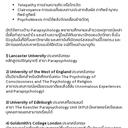
Telepathy การอ่านความคิด หรือโทรจิต
Clairvoyance การมองเห็นแบบทางประสาทสัมผัส ตาทิพย์ ญาณ
ทิพย์ หูทิพย์
Psychokinesis การใช้พลังจิตเคลื่อนย้ายวัตถุ
นักวิจัยทางด้าน Parapsychology พยายามศึกษาและสำรวจเหตุการณ์เหล่า
นี้เพื่อทำความเข้าใจ และสร้างความรู้ใหม่ให้กับอาณาจักรของจิตวิทยา ซึ่งใน
ปัจจุบันนั้นก็มีทั้งมหาวิทยาลัย และสถาบันที่เปิดคอร์สสอนด้านนี้โดยตรง และ
มีการออกใบประกาศรับรองให้อีกด้วย จะมีที่ไหนบ้างมาดูกัน
1) Lancaster University
ประเทศอังกฤษ
หลักสูตรปริญญาตรี สาขา Parapsychology
2) University of the West of England
ประเทศอังกฤษ
เป็นวิชาเลือกสำหรับนักศึกษาในคณะ The Psychology of
Consciousness and The Psychology of Religion
สาขาประสบการณ์เหนือธรรมชาติและสิ่งลี้ลับ (Anomalous Experiences
and Parapsychology)
3) University of Edinburgh
ประเทศสก็อตแลนด์
สาขา The Koestler Parapsychology Unit (KPU) มีหลายคอร์สเรียนและ
บุคคลภายนอกสามารถเรียนได้
4) Goldsmith’s College London
ประเทศอังกฤษ
เปิดสอนคอร์สเกี่ยวกับประสบการณ์ที่เหนือธรรมชาติ เป็นส่วนหนึ่งของสาขา