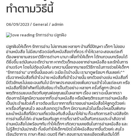
ทำตามวิธีนี้
รัก
การ
อ่าน
ต้อง
06/09/2023
/
General
/
admin
ทำ
ตาม
วิธี
นี้
ปลูกฝังให้เด็กๆ รักการอ่าน ไม่ยากเลย หลายๆ บ้านที่มีปัญหา เด็กๆ ไม่ชอบ
อ่านหนังสือ ไม่มีสมาธิจดจ่อกับหนังสือเท่าที่ควร ทำให้เวลาจะสอบแต่ละที
ต้องพยายามสรรหาวิธีการต่างๆ นานา เพื่อทำให้เด็กๆ ได้ทบทวนบทเรียนได้
ดียิ่งขึ้น แต่มันคงจะดีกว่ามาก หากตัวเด็กเองอยากอ่านหนังสือ และรักในการ
อ่านจริงๆ โดยไม่ต้องบังคับ บทความนี้อยากมาแชร์วิธีการในการช่วยให้เด็กๆ
“รักการอ่าน” มากขึ้นนั่นเองค่ะ จะมีอะไรบ้างนั้น เรามาดูพร้อมๆ กันเลยค่ะ^^
เริ่มจากหนังสือที่เข้าใจง่าย หนังสือที่เข้าใจง่ายนั้น ยกตัวอย่างเช่น หนังสือที่
มีตัวอักษรไม่เยอะจนเกินไป มีภาพประกอบช่วยเพิ่มความเข้าใจในแต่ละบท หรือ
หนังสือที่ใช้คำศัพท์ไม่ซับซ้อน ทำเป็นตัวอย่าง หลายๆ ครั้งที่ลูกๆ มักจะมี
พฤติกรรมแบบเดียวกับคุณพ่อคุณแม่ในหลายๆ เรื่อง เพราะฉะนั้นหากเรา
ต้องการให้ลูกมีความอยากที่จะอ่านหนังสือ หรือมีพฤติกรรมการอ่านหนังสือ
เป็นประจำแล้วล่ะก็ อาจต้องเริ่มจากการที่เราชอบอ่านหนังสือให้ลูกดูด้วยค่ะ
หาเรื่องที่ลูกสนใจ ลองสังเกตดูว่าเด็กๆ มีความสนใจในเรื่องไหนเป็นพิเศษ
และนำหนังสือที่มีความเกี่ยวข้องกับสิ่งนั้นมาให้อ่าน ก็จะเกิดการสร้างนิสัยรัก
การอ่านขึ้นได้ค่ะ อ่านพร้อมกับลูก การที่เราสร้างเป็นกิจกรรมประจำสัปดาห์
อ่านหนังสือไปพร้อมๆกัน ทำให้เด็กๆ เกิดความเคยชินในการอ่านหนังสือ และ
ไม่รู้สึกว่ามันน่ากลัว ทั้งยังทำให้เด็กๆเปิดใจให้หนังสือมากขึ้นด้วยค่ะ สนใจ
เรียนวิชาการ ภาษา ศิลปะ ดนตรี กีฬา สอบถามรายละเอียดเพิ่มเติมได้ที่