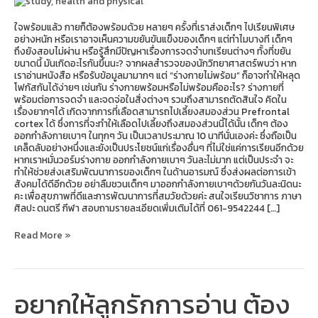
พร้อม
รับ
ใจพร้อมแล้ว กายก็ต้องพร้อมด้วย หลายๆ ครั้งที่เราส่งเด็กๆ ไปเรียนพิเศษ
อย่างหนัก หรือเราอาจเห็นความขยันขันแข็งของเด็กๆ แต่ทำไมบางที เด็กๆ
ถึงยังสอบไม่ผ่าน หรือรู้สึกมีปัญหาเรื่องการจดจำบทเรียนต่างๆ ทั้งที่ขยัน
ขนาดนี้ มันเกิดอะไรกันขึ้นนะ? จากผลสำรวจของนักวิทยาศาสตร์พบว่า หาก
เราอ่านหนังสือ หรือรับข้อมูลมามากๆ แต่ “ร่างกายไม่พร้อม” ก็อาจทำให้หลุด
โฟกัสกันได้ง่ายๆ เช่นกัน ร่างกายพร้อมหรือไม่พร้อมคืออะไร? ร่างกายที่
พร้อมต่อการจดจำ และจดจ่อในสิ่งต่างๆ รวมถึงสามารถตัดสินใจ คิดใน
เรื่องยากๆได้ เกิดจากการที่เลือดสามารถไปเลี้ยงสมองส่วน Prefrontal
cortex ได้ ซึ่งการที่จะทำให้เลือดไปเลี้ยงถึงสมองส่วนนี้ได้นั้น เด็กๆ ต้อง
ออกกำลังกายเบาๆ ในทุกๆ วัน เป็นเวลาประมาณ 10 นาทีนั่นเองค่ะ ซึ่งถือเป็น
เคล็ดลับอย่างหนึ่งและยังเป็นประโยชน์แก่เรื่องอื่นๆ ที่ไม่ใช่แค่การเรียนอีกด้วย
หากเราหมั่นวอร์มร่างกาย ออกกำลังกายเบาๆ วันละไม่มาก แต่เป็นประจำ จะ
ทำให้ช่วยส่งเสริมพัฒนาการของเด็กๆ ในด้านอารมณ์ ซึ่งส่งผลต่อการเข้า
สังคมได้ดีอีกด้วย อย่าลืมชวนเด็กๆ มาออกกำลังกายเบาๆด้วยกันวันละนิดนะ
คะ เพื่อสุขภาพที่ดีและการพัฒนาการที่สมวัยด้วยค่ะ สนใจเรียนวิชาการ ภาษา
ศิลปะ ดนตรี กีฬา สอบถามรายละเอียดเพิ่มเติมได้ที่ 061-9542244 […]
Read More »
อยากให้ลูกรักการอ่าน ต้อง
อยาก
ให้
ลูก