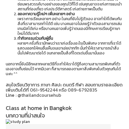
ซ่อนพรสวรรค์บางอย่างของคุณไว้ก็ได้ เช่นคุณอาจจะเก่งการแนะนำ
สถานที่ท่องเที่ยว เก่งประวัติศาสตร์ เก่งถ่ายภาพเป็นต้น
ลองหาความรู้ใหม่ๆ เพิ่มหลายๆ อย่าง
เพราะการเรียนหลายๆ อย่าง ในคนที่ยังไม่รู้ตัวเอง อาจทำให้ได้พบกับ
สิ่งที่เราสามารถทำได้ดี เช่น บางคนอาจไม่เคยรู้ว่าตัวเองสามารถเล่น
เทนนิสได้เก่ง หรือบางคนอาจเพิ่งรู้ว่าตนเองมีทักษะการเรียนรู้ภาษา
ใหม่ได้ดีมากๆ
ทำกิจกรรมร่วมกับผู้อื่น
หลายๆ ครั้งที่เรามักพบว่าเราเก่งเรื่องอะไรเป็นพิเศษ จากการที่เราได้
แสดงออกให้คนอื่นเห็นจนเขาเอ่ยปากทัก นั่นทำให้เราสามารถนำสิ่ง
นั้นไปพัฒนาต่อได้ จนกลายเป็นสิ่งที่โดดเด่นขึ้นมานั่นเอง
นอกจากนี้ยังมีอีกหลากหลายวิธีที่จะทำให้เราได้รู้ถึงความสามารถพิเศษที่ตัว
เองอาจเก็บซ่อนไว้ หากมีเวลา ก็สามารถลองตามหาสิ่งพิเศษในตัวคุณกันได้
นะคะ ^^
สนใจเรียนวิชาการ ภาษา ศิลปะ ดนตรี กีฬา สอบถามรายละเอียด
เพิ่มเติมได้ที่
061-9542244 หรือ 089-6792835
Line :
@thailandcoursehub
Class at home in Bangkok
บทความที่น่าสนใจ