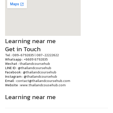
Learning near me
Get in Touch
Tel :
089-6792835 l 087-22222622
Whatsapp :
+6689 6792835
Wechat :
thailandcoursehub
LINE ID :
@thailandcoursehub
Facebook :
@thailandcoursehub
Instagram :
@thailandcoursehub
Email :
contact@thailandcoursehub.com
Website :
www.thailandcousehub.com
Learning near me