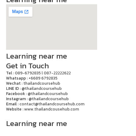
Learning near me
Get in Touch
Tel :
089-6792835 l 087-22222622
Whatsapp :
+6689 6792835
Wechat :
thailandcoursehub
LINE ID :
@thailandcoursehub
Facebook :
@thailandcoursehub
Instagram :
@thailandcoursehub
Email :
contact@thailandcoursehub.com
Website :
www.thailandcousehub.com
Learning near me