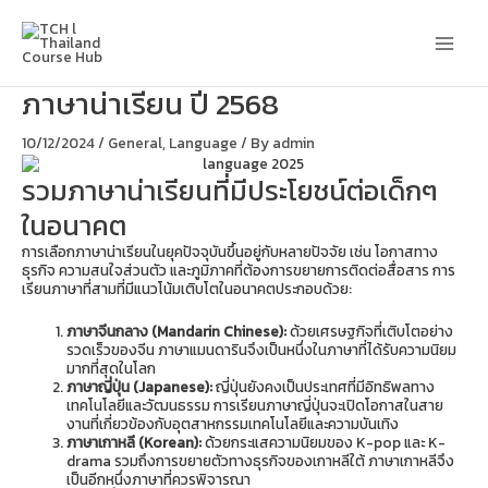
Skip
Main
to
content
Men
ภาษาน่าเรียน ปี 2568
10/12/2024
/
General
,
Language
/ By
admin
รวมภาษาน่าเรียนที่มีประโยชน์ต่อเด็กๆ
ในอนาคต
การเลือกภาษาน่าเรียนในยุคปัจจุบันขึ้นอยู่กับหลายปัจจัย เช่น โอกาสทาง
ธุรกิจ ความสนใจส่วนตัว และภูมิภาคที่ต้องการขยายการติดต่อสื่อสาร การ
เรียนภาษาที่สามที่มีแนวโน้มเติบโตในอนาคตประกอบด้วย:
ภาษาจีนกลาง (Mandarin Chinese):
ด้วยเศรษฐกิจที่เติบโตอย่าง
รวดเร็วของจีน ภาษาแมนดารินจึงเป็นหนึ่งในภาษาที่ได้รับความนิยม
มากที่สุดในโลก
ภาษาญี่ปุ่น (Japanese):
ญี่ปุ่นยังคงเป็นประเทศที่มีอิทธิพลทาง
เทคโนโลยีและวัฒนธรรม การเรียนภาษาญี่ปุ่นจะเปิดโอกาสในสาย
งานที่เกี่ยวข้องกับอุตสาหกรรมเทคโนโลยีและความบันเทิง
ภาษาเกาหลี (Korean):
ด้วยกระแสความนิยมของ K-pop และ K-
drama รวมถึงการขยายตัวทางธุรกิจของเกาหลีใต้ ภาษาเกาหลีจึง
เป็นอีกหนึ่งภาษาที่ควรพิจารณา