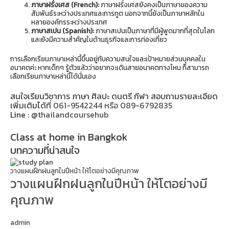
ภาษาฝรั่งเศส (French):
ภาษาฝรั่งเศสยังคงเป็นภาษาของความ
สัมพันธ์ระหว่างประเทศและการทูต นอกจากนี้ยังเป็นภาษาหลักใน
หลายองค์กรระหว่างประเทศ
ภาษาสเปน (Spanish):
ภาษาสเปนเป็นภาษาที่มีผู้พูดมากที่สุดในโลก
และยังมีความสำคัญในด้านธุรกิจและการท่องเที่ยว
การเลือกเรียนภาษาเหล่านี้ขึ้นอยู่กับความสนใจและเป้าหมายส่วนบุคคลใน
อนาคตค่ะ หากเด็กๆ รู้ตัวแล้วว่าอยากจะเดินสายอนาคตทางไหน ก็สามารถ
เลือกเรียนภาษาเหล่านี้ได้นั่นเอง
สนใจเรียนวิชาการ ภาษา ศิลปะ ดนตรี กีฬา สอบถามรายละเอียด
เพิ่มเติมได้ที่
061-9542244 หรือ 089-6792835
Line :
@thailandcoursehub
Class at home in Bangkok
บทความที่น่าสนใจ
วางแผนฝึกฝนลูกในปีหน้า ให้โตอย่างมีคุณภาพ
วางแผนฝึกฝนลูกในปีหน้า ให้โตอย่างมี
คุณภาพ
admin