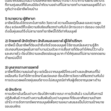
ในอนาคตมีแนวโน้มว่าจะมีอีกหลายตำแหน่ง ที่จะนำ AI มาทำงานแทน อย่างไร
ก็ตามหุ่นยนต์ก็ยังคงมีข้อจำกัดบางอย่างที่ไม่สามารถทำงานแทนมนุษย์ได้ มา
ดูกันว่าจะมีอาชีพไหนบ้าง
1) ทนายความ ผู้พิพาษา
อาชีพนี้ต้องใช้ตรรกะในการคิด วิเคราะห์ ความเป็นเหตุเป็นผล และความถูก
ต้อง แต่ละคดีก็จะมีความซับซ้อนที่แตกต่างกันไป มีการเจรจา ต่อรอง ตอบโต้
ดังนั้นหุ่นยนต์จึงไม่สามารถทำอาชีพนี้ได้ดีเท่ากับมนุษย์
2) จิตแพทย์ นักจิตวิทยา นักสังคมสงเคราะห์ ผู้ให้คำปรึกษา
อาชีพนี้ เป็นอาชีพที่ต้องเข้าถึงจิตใจของมนุษย์ ใช้อารมณ์และความรู้สึก
ประกอบกับเหตุผลในการทำงานร่วมด้วย การสื่อสารที่ต้องทำให้คนไว้วางใจ
และสบายใจ ต้องใช้ความละเอียดอ่อนสูงมาก ทำให้หุ่นยนต์ไม่สามารถทดแทน
ตำแหน่งนี้ได้
3) บุคลากรทางการแพทย์
อาชีพที่ใช้ความแม่นยำสูง แต่เนื่องจากมนุษย์มีโครงสร้างและลักษณะที่ไม่
เหมือนกัน จึงทำให้การรักษาในแต่ละเคส ต้องใช้การวิเคราะห์ที่แตกต่างกันไป
การประมวลผลโดยหุ่นยนต์อาจจะไม่สมบูรณ์เท่ากับผู้เชี่ยวชาญเฉพาะด้าน
4) นักบริหาร
การบริหารในเรื่องต่างๆ ต้องใช้การพิจารณา การตัดสินใจ รวมไปถึงการมี
ปฏิสัมพันธ์ การสร้างความสัมพันธ์ระหว่างบุคคล ที่ต้องอาศัยความเข้าอก
เข้าใจ การจัดการทรัพยากรมนุษย์เพื่อความเหมาะสมและเป็นไปตามเป้าหมาย
ขององค์กร