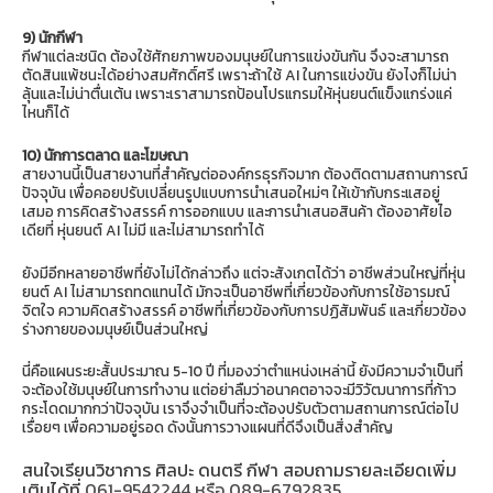
9) นักกีฬา
กีฬาแต่ละชนิด ต้องใช้ศักยภาพของมนุษย์ในการแข่งขันกัน จึงจะสามารถ
ตัดสินแพ้ชนะได้อย่างสมศักดิ์ศรี เพราะถ้าใช้ AI ในการแข่งขัน ยังไงก็ไม่น่า
ลุ้นและไม่น่าตื่นเต้น เพราะเราสามารถป้อนโปรแกรมให้หุ่นยนต์แข็งแกร่งแค่
ไหนก็ได้
10) นักการตลาด และโฆษณา
สายงานนี้เป็นสายงานที่สำคัญต่อองค์กรธุรกิจมาก ต้องติดตามสถานการณ์
ปัจจุบัน เพื่อคอยปรับเปลี่ยนรูปแบบการนำเสนอใหม่ๆ ให้เข้ากับกระแสอยู่
เสมอ การคิดสร้างสรรค์ การออกแบบ และการนำเสนอสินค้า ต้องอาศัยไอ
เดียที่ หุ่นยนต์ AI ไม่มี และไม่สามารถทำได้
ยังมีอีกหลายอาชีพที่ยังไม่ได้กล่าวถึง แต่จะสังเกตได้ว่า อาชีพส่วนใหญ่ที่หุ่น
ยนต์ AI ไม่สามารถทดแทนได้ มักจะเป็นอาชีพที่เกี่ยวข้องกับการใช้อารมณ์
จิตใจ ความคิดสร้างสรรค์ อาชีพที่เกี่ยวข้องกับการปฏิสัมพันธ์ และเกี่ยวข้อง
ร่างกายของมนุษย์เป็นส่วนใหญ่
นี่คือแผนระยะสั้นประมาณ 5-10 ปี ที่มองว่าตำแหน่งเหล่านี้ ยังมีความจำเป็นที่
จะต้องใช้มนุษย์ในการทำงาน แต่อย่าลืมว่าอนาคตอาจจะมีวิวัฒนาการที่ก้าว
กระโดดมากกว่าปัจจุบัน เราจึงจำเป็นที่จะต้องปรับตัวตามสถานการณ์ต่อไป
เรื่อยๆ เพื่อความอยู่รอด ดังนั้นการวางแผนที่ดีจึงเป็นสิ่งสำคัญ
สนใจเรียนวิชาการ ศิลปะ ดนตรี กีฬา สอบถามรายละเอียดเพิ่ม
เติมได้ที่
061-9542244 หรือ 089-6792835