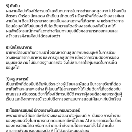
5) ศิลปิน
ผลงานศิลปะต้องใช้อารมณ์และจินตนาการในการถ่ายทอดสูงมาก ไม่ว่าจะเป็น
จิตรกร นักร้อง นักแสดง นักเขียน นักดนตรี หรืออาชีพที่ต้องสร้างสรรค์ผล
งานใหม่ๆ ถึงแม้ว่าเราอาจจะเคยเห็นผลงานภาพที่เกิดจาก AI แต่ระหว่างการ
ป้อนข้อมูลให้กับหุ่นยนต์ กับไอเดียความคิดสร้างสรรค์ของศิลปิน จะได้
ผลลัพธ์อารมณ์ภาพที่แตกต่างกันมาก มนุษย์ยังคงสามารถออกแบบและ
สร้างสรรค์งานศิลปะได้ตรงใจกว่า
6) นักโภชนาการ
อาชีพนี้ต้องอาศัยความเข้าใจปัญหาด้านสุขภาพของมนุษย์ ในการช่วย
วางแผนการทานอาหาร และการดูแลสุขภาพ เนื่องจากความต้องการของ
มนุษย์แต่ละคน ไม่มีมาตรฐานตายตัว จึงไม่สามารถใช้หุ่นยนต์ในการเซ็ต
ข้อมูลได้
7) ครู อาจารย์
เป็นอาชีพที่ต้องมีปฏิสัมพันธ์ระหว่างผู้เรียนและผู้สอน มีบางรายวิชาที่ต้อง
อาศัยทักษะหลายๆ อย่าง ที่หุ่นยนต์ไม่สามารถทำได้ เช่น วิชาที่เกี่ยวข้องกับ
คุณธรรม จริยธรรม วิชาที่ต้องใช้การปฏิบัติ เพราะผู้สอนต้องคอยกระตุ้นผู้
เรียน และสังเกตการณ์ รวมไปถึงการออกแบบการสอนให้เหมาะกับนักเรียน
8) โปรแกรมเมอร์ นักวิเคราะห์ระบบคอมพิวเตอร์
เพราะอาชีพนี้ คืออาชีพที่สร้างและพัฒนาตัวหุ่นยนต์ AI นั่นเอง การทำงาน
ของหุ่นยนต์จึงไม่สามารถมาทดแทนอาชีพนี้ได้เลย AI สามารถช่วยในเรื่อง
ของการเขียนโค้ด หรือการทำตามคำสั่งตามโปรแกรมที่ตั้งไว้ได้ แต่ไม่
สามารถพัฒนาระบบของตัว AI ได้ด้วยตัวหุ่นยนต์เอง