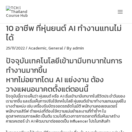
Skip
Main
to
content
Men
10 อาชีพ ที่หุ่นยนต์ AI ทำงานแทนไม่
ได้
25/11/2022
/
Academic
,
General
/ By
admin
ปัจจุบันเทคโนโลยีเข้ามามีบทบาทในการ
ทำงานมากขึ้น
หากไม่อยากโดน AI แย่งงาน ต้อง
วางแผนอนาคตตั้งแต่ตอนนี้
ปัจจุบันนี้เราจะเห็นว่า หุ่นยนต์ หรือ AI เริ่มเข้ามามีบทบาทในชีวิตประจำวันของ
เรามากขึ้น และเริ่มเห็นการปรับใช้เทคโนโลยี หุ่นยนต์เข้ามาทำงานแทนมนุษย์ใน
บางตำแหน่ง เช่น เครื่องรับบัตรจอดรถอัตโนมัติ พนักงานคอลเซนเตอร์
พนักงานเสิร์ฟ ตำแหน่งที่ต้องใช้ความแม่นยำและงานที่ทำซ้ำๆ ใน
อุตสาหกรรมการผลิต เป็นต้น รวมไปถึงวงการการตลาดที่เริ่มหันมาสร้าง
คาแรคเตอร์ นำ AI พัฒนามาต่อยอดเป็น Influencer โปรโมทสินค้า