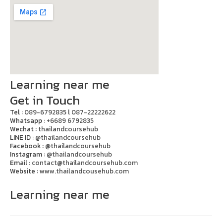
Learning near me
Get in Touch
Tel :
089-6792835 l 087-22222622
Whatsapp :
+6689 6792835
Wechat :
thailandcoursehub
LINE ID :
@thailandcoursehub
Facebook :
@thailandcoursehub
Instagram :
@thailandcoursehub
Email :
contact@thailandcoursehub.com
Website :
www.thailandcousehub.com
Learning near me