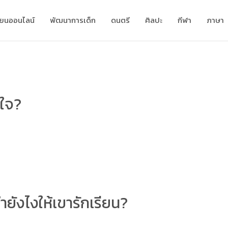
ียนออนไลน์
พัฒนาการเด็ก
ดนตรี
ศิลปะ
กีฬา
ภาษา
งใจ?
ำยังไงให้เขารักเรียน?