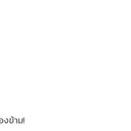
องข้าม!