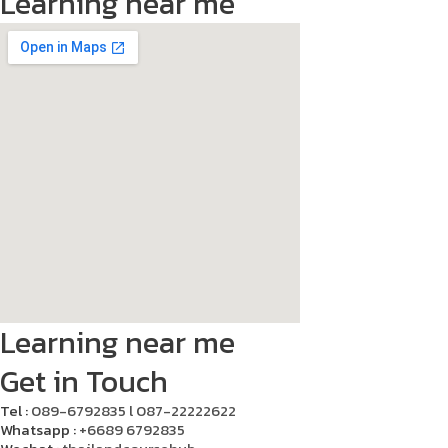
Learning near me
Learning near me
Get in Touch
Tel :
089-6792835 l 087-22222622
Whatsapp :
+6689 6792835