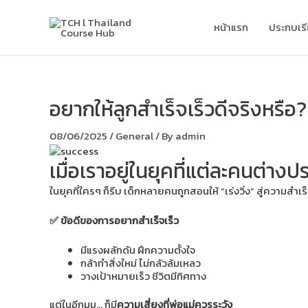
Skip
to
หน้าแรก
ประกบเร
content
อยากให้ลูกสำเร็จเร็วดีจริงหรือ?
08/06/2025
/
General
/ By
admin
เมื่อเราอยู่ในยุคที่แต่ละคนต่า
ในยุคที่ใครๆ ก็รีบ เด็กหลายคนถูกสอนให้ “เร่งวิ่ง” สู่ความสำ
✅ ข้อดีของการอยากสำเร็จเร็ว
มีแรงผลักดัน ฝึกความตั้งใจ
กล้าทำสิ่งใหม่ ไม่กลัวล้มเหลว
วางเป้าหมายเร็ว ชีวิตมีทิศทาง
แต่ในอีกมุม… ก็มี
ความเสี่ยงที่พ่อแม่ควรระวัง