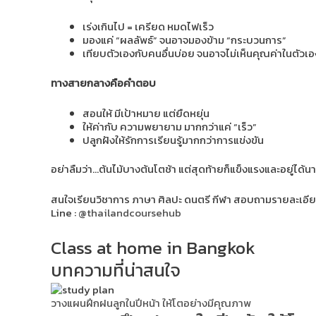
เร่งเกินไป = เครียด หมดไฟเร็ว
มองแค่ “ผลลัพธ์” จนอาจมองข้าม “กระบวนการ”
เทียบตัวเองกับคนอื่นบ่อย จนอาจไม่เห็นคุณค่าในตัวเอ
ทางสายกลางคือคำตอบ
สอนให้ มีเป้าหมาย แต่ยืดหยุ่น
ให้ค่ากับ ความพยายาม มากกว่าแค่ “เร็ว”
ปลูกฝังให้รักการเรียนรู้มากกว่าการแข่งขัน
อย่าลืมว่า…ต้นไม้บางต้นโตช้า แต่สุดท้ายก็แข็งแรงและอยู่ได้น
สนใจเรียนวิชาการ ภาษา ศิลปะ ดนตรี กีฬา สอบถามรายละเอียดเ
Line :
@thailandcoursehub
Class at home in Bangkok
บทความที่น่าสนใจ
วางแผนฝึกฝนลูกในปีหน้า ให้โตอย่างมีคุณภาพ