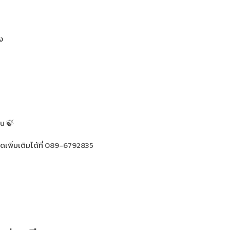
ง
าน 🍃
พิ่มเติมได้ที่
089-6792835