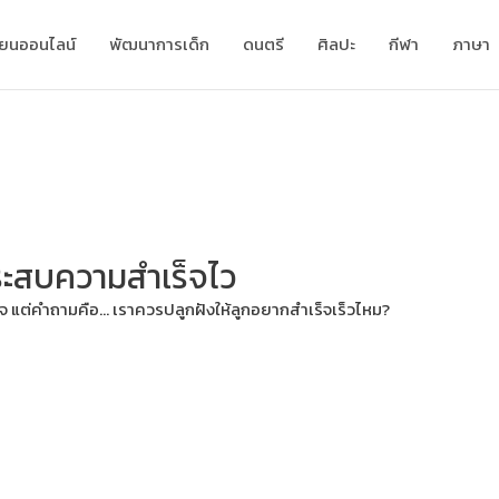
ียนออนไลน์
พัฒนาการเด็ก
ดนตรี
ศิลปะ
กีฬา
ภาษา
งประสบความสำเร็จไว
เร็จ แต่คำถามคือ… เราควรปลูกฝังให้ลูกอยากสำเร็จเร็วไหม?