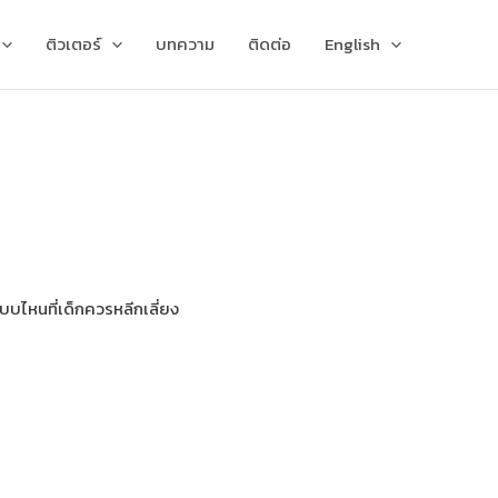
ติวเตอร์
บทความ
ติดต่อ
English
บบไหนที่เด็กควรหลีกเลี่ยง