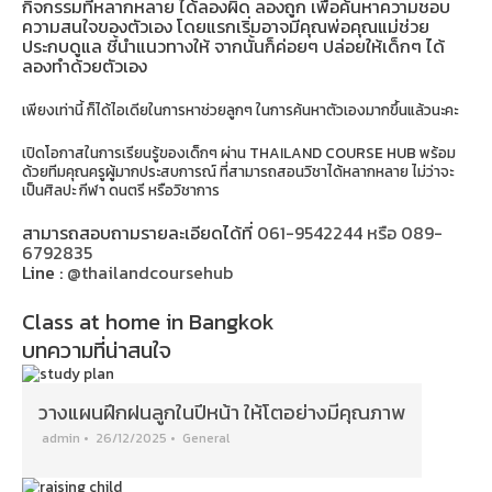
กิจกรรมที่หลากหลาย ได้ลองผิด ลองถูก เพื่อค้นหาความชอบ
ความสนใจของตัวเอง โดยแรกเริ่มอาจมีคุณพ่อคุณแม่ช่วย
ประกบดูแล ชี้นำแนวทางให้ จากนั้นก็ค่อยๆ ปล่อยให้เด็กๆ ได้
ลองทำด้วยตัวเอง
เพียงเท่านี้ ก็ได้ไอเดียในการหาช่วยลูกๆ ในการค้นหาตัวเองมากขึ้นแล้วนะคะ
เปิดโอกาสในการเรียนรู้ของเด็กๆ ผ่าน THAILAND COURSE HUB พร้อม
ด้วยทีมคุณครูผู้มากประสบการณ์ ที่สามารถสอนวิชาได้หลากหลาย ไม่ว่าจะ
เป็นศิลปะ กีฬา ดนตรี หรือวิชาการ
สามารถสอบถามรายละเอียดได้ที่
061-9542244 หรือ 089-
6792835
Line :
@thailandcoursehub
Class at home in Bangkok
บทความที่น่าสนใจ
วางแผนฝึกฝนลูกในปีหน้า ให้โตอย่างมีคุณภาพ
admin
•
26/12/2025
•
General