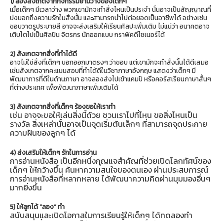
1) ลองสังเกตจากกิจกรรมยามว่างของเด็กๆ
เมื่อเด็กๆ มีเวลาว่าง พวกเขามักจะทำสิ่งไหนเป็นประจำ นั่นอาจเป็นสัญญาณที่
บ่งบอกถึงความรักในสิ่งนั้น และสามารถนำไปต่อยอดเป็นอาชีพได้ อย่างเช่น
ชอบวาดรูประบายสี อาจจะส่งเสริมให้เรียนศิลปะเพิ่มเติม ไม่แน่ว่า อนาคตอาจ
เติบโตไปเป็นศิลปิน จิตรกร นักออกแบบ กราฟิคดีไซเนอร์ได้
2) สังเกตจากสิ่งที่ทำได้ดี
อาจไม่ใช่สิ่งที่เด็กๆ บอกออกมาตรงๆ ว่าชอบ แต่เขามักจะทำสิ่งนั้นได้ดีเสมอ
เช่นสังเกตจากคะแนนสอบที่ทำได้ดีในวิชาภาษาอังกฤษ แสดงว่าเด็กๆ มี
พัฒนาการที่ดีในด้านภาษา อาจลองส่งไปเข้าแคมป์ หรือคอร์สเรียนภาษาสั้นๆ
ที่ต่างประเทศ เพื่อพัฒนาภาษาเพิ่มเติมได้
3) สังเกตจากสิ่งที่เด็กๆ ร้องขอให้เราทำ
เช่น อาจจะขอให้เล่นสิ่งนี้ด้วย ชวนเราไปที่ไหน ขอสิ่งไหนเป็น
รางวัล สิ่งเหล่านั้นอาจเป็นจุดเริ่มต้นเล็กๆ ที่สามารถจุดประกาย
ความฝันของลูกๆ ได้
4) ส่งเสริมให้เด็กๆ รักในการอ่าน
การอ่านหนังสือ เป็นอีกหนึ่งกุญแจสำคัญที่ช่วยเปิดโลกทัศน์ของ
เด็กๆ ให้กว้างขึ้น ค้นหาความสนใจของตนเอง ผ่านประสบการณ์
การอ่านหนังสือที่หลากหลาย ได้พัฒนาความคิดผ่านมุมมองอื่นๆ
มากยิ่งขึ้น
5) ให้ลูกได้ “ลอง” ทำ
ส
นั
บสนุนและเปิดโอกาสในการเรียนรู้ให้เด็กๆ ได้ทดลองทำ