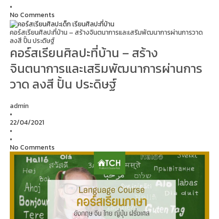
•
No Comments
คอร์สเรียนศิลปะที่บ้าน – สร้างจินตนาการและเสริมพัฒนาการผ่านการวาด
ลงสี ปั้น ประดิษฐ์
คอร์สเรียนศิลปะที่บ้าน – สร้าง
จินตนาการและเสริมพัฒนาการผ่านการ
วาด ลงสี ปั้น ประดิษฐ์
admin
•
22/04/2021
•
•
No Comments