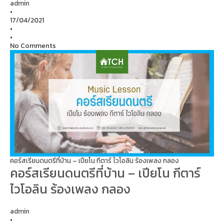
admin
•
17/04/2021
•
•
No Comments
คอร์สเรียนดนตรีที่บ้าน – เปียโน กีตาร์ ไวโอลิน ร้องเพลง กลอง
คอร์สเรียนดนตรีที่บ้าน – เปียโน กีตาร์
ไวโอลิน ร้องเพลง กลอง
admin
•