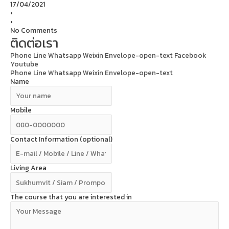
17/04/2021
•
•
No Comments
ติดต่อเรา
Phone
Line
Whatsapp
Weixin
Envelope-open-text
Facebook
Youtube
Phone
Line
Whatsapp
Weixin
Envelope-open-text
Name
Mobile
Contact Information (optional)
Living Area
The course that you are interested in