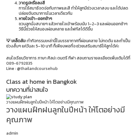
วาดรูปหรือลงสี
การใช้สมาธิจดจ่อกับภาพและสี ทำให้ลูกมีช่วงเวลาสงบ และได้ปลด
ปล่อยจินตนาการในเวลาเดียวกัน
หายใจเข้า–ออกช้าๆ
ชวนลูกนั่งสบายๆ แล้วหายใจเข้าพร้อมนับ 1–2–3 และผ่อนออกช้าๆ
วิธีนี้ช่วยให้สมองผ่อนคลาย และโฟกัสได้ดีขึ้น
💡 เคล็ดลับ:
ทำกิจกรรมเหล่านี้ในบรรยากาศที่ผ่อนคลาย ไม่กดดัน และทำเป็น
ช่วงสั้นๆ แค่วันละ 5–10 นาที ก็เพียงพอที่จะช่วยเสริมสมาธิให้ลูกได้ค่ะ
สนใจเรียนวิชาการ ภาษา ศิลปะ ดนตรี กีฬา สอบถามรายละเอียดเพิ่มเติมได้ที่
089-6792835
Line :
@thailandcoursehub
Class at home in Bangkok
บทความที่น่าสนใจ
วางแผนฝึกฝนลูกในปีหน้า ให้โตอย่างมีคุณภาพ
วางแผนฝึกฝนลูกในปีหน้า ให้โตอย่างมี
คุณภาพ
admin