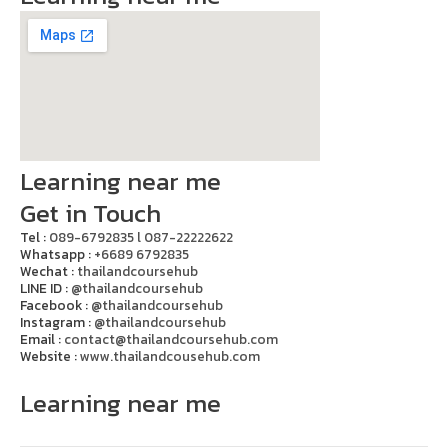
Learning near me
Get in Touch
Tel :
089-6792835 l 087-22222622
Whatsapp :
+6689 6792835
Wechat :
thailandcoursehub
LINE ID :
@thailandcoursehub
Facebook :
@thailandcoursehub
Instagram :
@thailandcoursehub
Email :
contact@thailandcoursehub.com
Website :
www.thailandcousehub.com
Learning near me