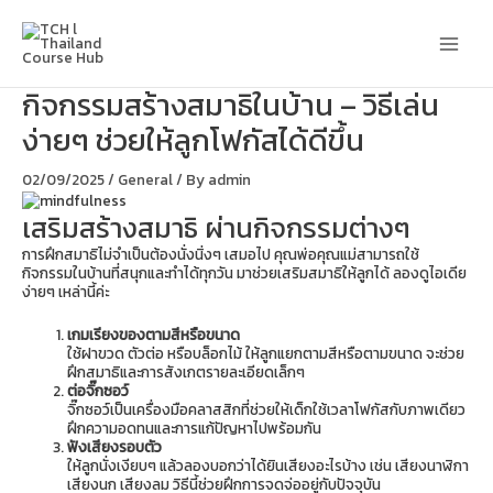
Skip
Main
to
content
Men
กิจกรรมสร้างสมาธิในบ้าน – วิธีเล่น
ง่ายๆ ช่วยให้ลูกโฟกัสได้ดีขึ้น
02/09/2025
/
General
/ By
admin
เสริมสร้างสมาธิ ผ่านกิจกรรมต่างๆ
การฝึกสมาธิไม่จำเป็นต้องนั่งนิ่งๆ เสมอไป คุณพ่อคุณแม่สามารถใช้
กิจกรรมในบ้านที่สนุกและทำได้ทุกวัน มาช่วยเสริมสมาธิให้ลูกได้ ลองดูไอเดีย
ง่ายๆ เหล่านี้ค่ะ
เกมเรียงของตามสีหรือขนาด
ใช้ฝาขวด ตัวต่อ หรือบล็อกไม้ ให้ลูกแยกตามสีหรือตามขนาด จะช่วย
ฝึกสมาธิและการสังเกตรายละเอียดเล็กๆ
ต่อจิ๊กซอว์
จิ๊กซอว์เป็นเครื่องมือคลาสสิกที่ช่วยให้เด็กใช้เวลาโฟกัสกับภาพเดียว
ฝึกความอดทนและการแก้ปัญหาไปพร้อมกัน
ฟังเสียงรอบตัว
ให้ลูกนั่งเงียบๆ แล้วลองบอกว่าได้ยินเสียงอะไรบ้าง เช่น เสียงนาฬิกา
เสียงนก เสียงลม วิธีนี้ช่วยฝึกการจดจ่ออยู่กับปัจจุบัน