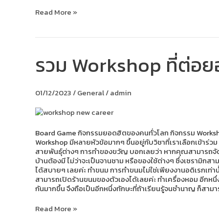
Read More »
รวม Workshop ที่ต่อยอ
รวม
Workshop
ที่
ต่อย
01/12/2023
/
General
/
admin
อด
เป็น
อาชีพ
ได้
จริง
Board Game กิจกรรมยอดฮิตของคนทั่วโลก กิจกรรม Workshop เป็
Workshop มีหลายหัวข้อมากๆ ขึ้นอยู่กับวิชาที่เราเลือกเข้าร่
สายพันธุ์ต่างๆ การทำของขวัญ บอกเลยว่า หากคุณสามารถจัดดอก
บ้านต้องมี ไม่ว่าจะเป็นจานชาม หรือของใช้ต่างๆ ซึ่งเซรามิก
ได้สบายๆ เลยค่ะ ทำขนม การทำขนมไม่ใช่เพียงงานอดิเรกเท่านั
สามารถเปิดร้านขนมของตัวเองได้เลยค่ะ ทำเครื่องหอม อีกหนึ่งท
กันมากขึ้น จึงถือเป็นอีกหนึ่งทักษะที่ถ้าเรียนรู้จนชำนาญ ก็ส
Read More »