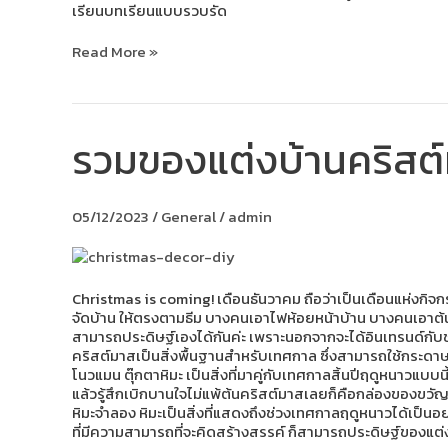
เรียนบทเรียนแบบรวบรัด
Read More »
รวมของแต่งบ้านคริสต์ม
รวม
ของ
แต่ง
บ้าน
05/12/2023
/
General
/
admin
คริสต์มาส
ที่
สามารถ
ประดิษฐ์
เอง
Christmas is coming! เดือนธันวาคม ถือว่าเป็นเดือนแห่งกิจกรร
ได้!
จัดบ้าน ให้ตรงตามธีม บางคนเอาไฟห้อยหน้าบ้าน บางคนเอาต้นค
สามารถประดิษฐ์เองได้กันค่ะ เพราะนอกจากจะได้อินเทรนด์กับช
คริสต์มาสเป็นสิ่งพื้นฐานสำหรับเทศกาล ซึ่งสามารถใช้กระดาษสี
โนวแมน ตุ๊กตาหิมะ เป็นสิ่งที่มาคู่กับเทศกาลสิ้นปีฤดูหนาวแบบนี
แล้วรู้สึกเบิกบานใจไม่แพ้ต้นคริสต์มาสเลยก็คือกล่องของขวัญ
หิมะจำลอง หิมะเป็นสิ่งที่แสดงถึงช่วงเทศกาลฤดูหนาวได้เป็นอย
ที่มีความสามารถที่จะคิดสร้างสรรค์ ก็สามารถประดิษฐ์ของแต่งบ้