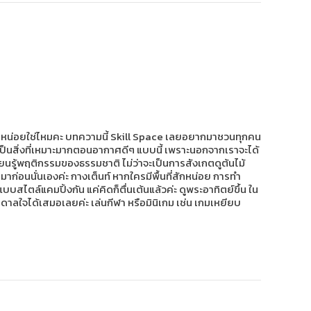
ปสักหน่อยใช่ไหมคะ บทความนี้ Skill Space เลยอยากมาชวนทุกคน
็นสิ่งที่เหมาะมากตอนอากาศดีๆ แบบนี้ เพราะนอกจากเราจะได้
ียนรู้พฤติกรรมของธรรมชาติ ไม่ว่าจะเป็นการสังเกตดูต้นไม้
นมาก่อนนั่นเองค่ะ กางเต็นท์ หากใครมีพื้นที่สักหน่อย การทำ
บสไตล์แคมปิ้งกัน แค่คิดก็ตื่นเต้นแล้วค่ะ ดูพระอาทิตย์ขึ้น ใน
บันดาลใจได้เสมอเลยค่ะ เล่นกีฬา หรือมินิเกม เช่น เกมเหยียบ