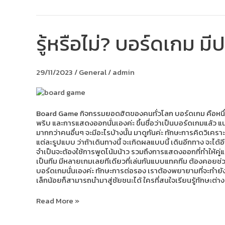
รู้หรือไม่? บอร์ดเกม ม
รู้
หรือ
ไม่?
บอร์ด
29/11/2023
/
General
/
admin
เกม
มี
ประโยชน์
มากกว่า
แค่
Board Game กิจกรรมยอดฮิตของคนทั่วโลก บอร์ดเกม คือหนึ่งใ
ความ
พริบ และการแสดงออกนั่นเองค่ะ ขึ้นชื่อว่าเป็นบอร์ดเกมแล้ว แน
สนุก!
มากกว่าคนอื่นๆ จะมีอะไรบ้างนั้น มาดูกันค่ะ ทักษะการคิดวิเค
แต่ละรูปแบบ ว่าถ้าเดินทางนี้ จะเกิดผลแบบนี้ เดินอีกทาง จะได
จำเป็นจะต้องใช้การพูดโน้มน้าว รวมถึงการแสดงออกที่ทำให้คู่แข
เป็นทีม มีหลายเกมเลยทีเดียวที่เล่นกันแบบแทคทีม ต้องคอยช่วยกั
บอร์ดเกมนั่นเองค่ะ ทักษะการต่อรอง เราต้องพยายามที่จะทำยั
เล็กน้อยก็สามารถนำมาสู่ชัยชนะได้ ใครที่สนใจเรียนรู้ทักษะต่า
Read More »