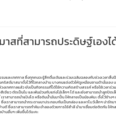
าสที่สามารถประดิษฐ์เองได้
มและเทศกาล ซึ่งทุกคนจะรู้สึกตื่นเต้นและร่วมเฉลิมฉลองกับช่วงเวลาสิ้นปีแ
ริสต์มาสมาตั้งไว้ที่ใจกลางบ้าน บางคนแต่งตัวให้ดูเหมือนซานต้านั่นเอง 
่วงเทศกาลแล้ว ยังเป็นกิจกรรมที่ได้ใช้ความคิดสร้างสรรค์ หรือใช้เวลาร่
เขียว ตัดเป็นใบ และพันม้วนกับแท่งไม้เล็กๆ ได้ และยังสามารถนำลูกปัดเล็
้ เราสามารถนำแป้งโด หรือดินน้ำมันมาปั้น ให้กลายเป็นน้องหิมะ ตั้งไว้ข้างๆ
 ซึ่งเราสามารถนำกระดาษมาประกอบกันเป็นกล่อง และหาโบว์เล็กๆ น่ารักมาแป
่างดี ซึ่งเราสามารถทำหิมะจำลองด้วยการใช้สำลี นำมาเชื่อมต่อติดกัน ให้กล
านอื่นๆ เพิ่มขึ้นได้นะคะ