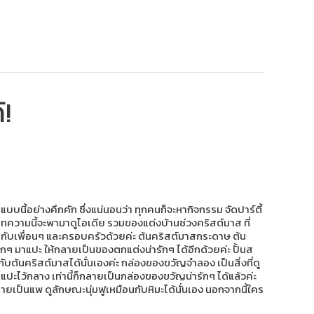
!
บบนี้อย่างคึกคัก ซึ่งแน่นอนว่า ทุกคนก็จะหากิจกรรม จัดปาร์ตี้
บทความนี้จะพามาดูไอเดีย รวมของแต่งบ้านช่วงคริสต์มาส ที่
วมกับเพื่อนๆ และครอบครัวด้วยค่ะ ต้นคริสต์มาสกระดาษ ต้น
กๆ มาแปะ ให้กลายเป็นของตกแต่งน่ารักๆ ได้อีกด้วยค่ะ ปั้นส
 กับต้นคริสต์มาสได้นั่นเองค่ะ กล่องของขวัญจำลอง เป็นสิ่งที่ดู
ะไว้กลาง เท่านี้ก็กลายเป็นกล่องของขวัญน่ารักๆ ได้แล้วค่ะ
ายเป็นแพ ดูลักษณะนุ่มฟูเหมือนกับหิมะได้นั่นเอง นอกจากนี้ใคร