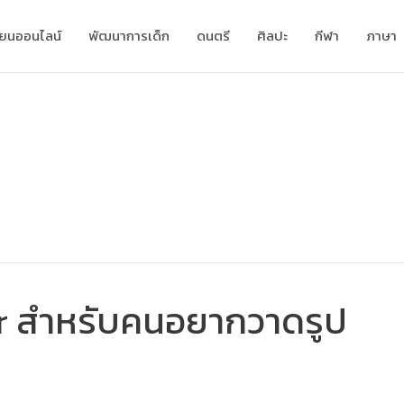
ียนออนไลน์
พัฒนาการเด็ก
ดนตรี
ศิลปะ
กีฬา
ภาษา
ar สำหรับคนอยากวาดรูป