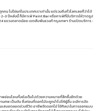
คน ไม่ใช่แค่ในประเทศเราเท่านั้น แต่รวมถึงทั่วโลกเลยก็ว่าได้
ปีหลังนี้ ก็มีคาเฟ่ Paint Bar หรือคาเฟ่ที่มีบริการให้วาดรูป
กรุง 24 แขวงตลาดน้อย เขตสัมพันธวงศ์ กรุงเทพฯ ร้านเปิดบริการ :
าพอ่อนโยนทั้งยังเต็มไปด้วยความหมายที่ลึกซึ้งอีกด้วย
พ เป็นต้น ซึ่งก่อนที่ดอกไม้จะถูกนำไปให้ผู้อื่น จะมีการจัด
รจัดงานเสมอตลอดช่วงชีวิต อาชีพจัดดอกไม้ ใช้ศิลปะในการออกแบบ
ี่ต้องการเรียนรู้และรักในการจัดดอกไม้ ก็สามารถทดลองได้ผ่าน