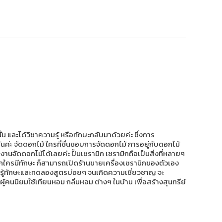
และได้วิชาความรู้ หรือทักษะกลับมาด้วยค่ะ ซึ่งการ
นค่ะ จัดดอกไม้ ใครที่ชื่นชอบการจัดดอกไม้ การอยู่กับดอกไม้
ัดดอกไม้ได้เลยค่ะ ปั้นเซรามิก เซรามิกถือเป็นสิ่งที่หลายๆ
ากใครมีทักษะ ก็สามารถเปิดร้านขายเครื่องเซรามิกของตัวเอง
ยนรู้ทักษะและทดลองสูตรบ่อยๆ จนเกิดความเชี่ยวชาญ จะ
้คนนิยมใช้เทียนหอม กลิ่นหอม ต่างๆ ในบ้าน เพื่อสร้างสุนทรีย์