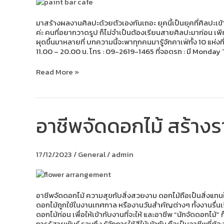
คน
อยาก
วาด
มาสร้างผลงานศิลปะด้วยตัวเองกันเถอะ ยุคนี้เป็นยุคที่ศิลปะเข้
รูป
ค่ะ คนที่อยากวาดรูป ก็ไม่จำเป็นต้องเรียนสายศิลปะมาก่อน เพี
ผุดขึ้นมาหลายที่ บทความนี้จะพาทุกคนมารู้จักคาเฟ่ทั้ง 10 แห่ง
11.00 – 20.00 น. โทร : 09-2619-1465 ที่จอดรถ : มี Monday T
Read More »
อาชีพจัดดอกไม้ สร้างรา
อาชีพ
จัด
ดอกไม้
สร้าง
17/12/2023
/
General
/
admin
ราย
ได้
อย่าง
ยั่งยืน
อาชีพจัดดอกไม้ ความสุขกับสิ่งสวยงาม ดอกไม้ถือเป็นสิ่งแทนใ
ดอกไม้ถูกใช้ในงานเทศกาล หรืองานวันสำคัญต่างๆ ทั้งงานรื่นเริ
ดอกไม้ก่อน เพื่อให้เข้ากับงานที่จะให้ และอาชีพ “นักจัดดอกไ
การรู้สายพันธุ์ รวมถึง รู้จักการใช้สีให้เข้ากัน ถือเป็นอาชีพ