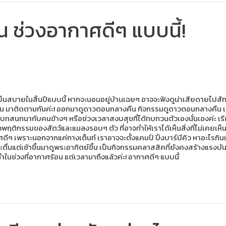
ช่วงอากาศดีๆ แบบนี้!
่มเย็นสบายในสิ้นปีแบบนี้ หากจะนอนอยู่บ้านเฉยๆ อาจจะฟังดูน่าเสียดายไ
ั้น มาติดตามกันค่ะ! ออกมาดูดาวตอนกลางคืน กิจกรรมดูดาวตอนกลางคืน เป
เป็นบทสนทนากับคนข้างๆ หรือช่วงเวลาสงบสุขที่ได้ทบทวนตัวเองนั่นเองค่ะ เร
ั่งพฤติกรรมของสัตว์และแมลงรอบๆ ตัว ที่อาจทำให้เราได้เห็นสิ่งที่ไม่เคยเห็
ดีๆ เพราะนอกจากแค่กางเต็นท์ เราอาจจะตั้งแคมป์ ปิ้งบาร์บีคิว หาอะไรกินแบ
ี่จะตื่นแต่เช้าขึ้นมาดูพระอาทิตย์ขึ้น เป็นกิจกรรมคลาสสิคที่ยังคงสร้างแรง
ด้ทำในช่วงที่อากาศร้อน แต่เวลามาถึงแล้วค่ะ! อากาศดีๆ แบบนี้