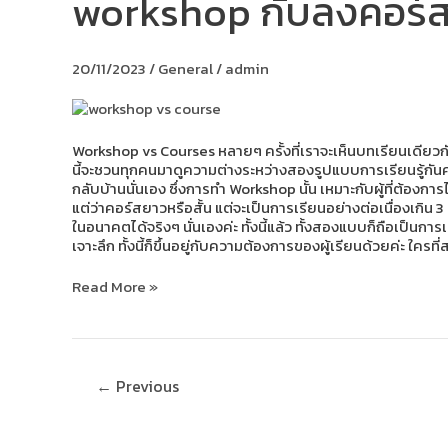
workshop กับลงคอร์สเ
กับ
ลง
คอร์ส
20/11/2023
/
General
/
admin
เรียน
ต่าง
กัน
อย่างไร?
Workshop vs Courses หลายๆ ครั้งที่เราจะเห็นบทเรียนเดีย
นี้จะชวนทุกคนมาดูความต่างระหว่างสองรูปแบบการเรียนรู้กันค
กลับบ้านนั่นเอง ซึ่งการทำ Workshop นั้น เหมาะกับผู้ที่ต้องก
แต่ว่าคอร์สยาวหรือสั้น แต่จะเป็นการเรียนอย่างต่อเนื่องเกิน 3 ค
ในอนาคตได้จริงๆ นั่นเองค่ะ ทั้งนี้แล้ว ทั้งสองแบบก็ถือเป็นกา
เจาะลึก ทั้งนี้ก็ขึ้นอยู่กับความต้องการของผู้เรียนด้วยค่ะ ใค
Read More »
←
Previous