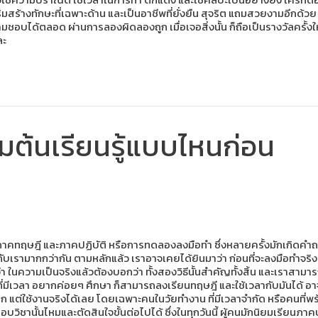
สร้างทักษะที่เฉพาะด้าน และเป็นอาชีพที่ยั่งยืน สุจริต แถมสวยงามอีกด้วย กา
บได้ตลอด ผ่านการลองผิดลองถูก เมื่อเจอสิ่งนั้น ก็ถือเป็นรางวัลครั้งให
ละ
ิ่มต้นเรียนรู้แบบไหนก่อน
าคทฤษฎี และภาคปฏิบัติ หรือการทดลองลงมือทำ ซึ่งหลายครั้งมักเกิดคำถามขึ
บเรามากกว่ากัน ตามหลักแล้ว เราอาจเคยได้ยินมาว่า ก่อนที่จะลงมือทำจริง 
่า ในความเป็นจริงแล้วต้องบอกว่า ทั้งสองวิธีนั้นสำคัญทั้งสิ้น และเราสามาร
มีเวลา อยากค่อยๆ ศึกษา ก็สามารถลงเรียนทฤษฎี และใช้เวลากับมันได้ อาจเ
มาก แต่ใช้งานจริงได้เลย โดยเฉพาะคนในวัยทำงาน ที่มีเวลาจำกัด หรือคนที่
รือชอบวิชานั้นไหมและตัดสินใจขั้นต่อไปได้ ซึ่งในทุกวันนี้ ผู้คนมักนิยมเรี