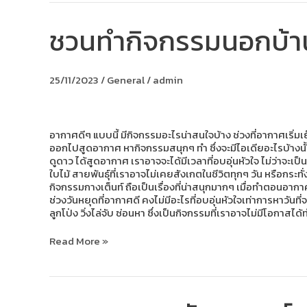
ชวนทำกิจกรรมนอกบ้าน 
ชวน
ทำ
กิจกรรม
นอก
25/11/2023
/
General
/
admin
บ้าน
ช่วง
อากาศ
ดีๆ
แบบ
อากาศดีๆ แบบนี้ มีกิจกรรมอะไรน่าสนใจบ้าง ช่วงที่อากาศเริ
นี้!
ออกไปสูดอากาศ หากิจกรรมสนุกๆ ทำ ซึ่งจะมีไอเดียอะไรบ้างน
ดูดาว ได้สูดอากาศ เราอาจจะได้มีเวลาที่อบอุ่นหัวใจ ไม่ว่าจะ
ใบไม้ สายพันธุ์ที่เราอาจไม่เคยสังเกตในชีวิตทุกๆ วัน หรือกระท
กิจกรรมกางเต็นท์ ถือเป็นเรื่องที่น่าสนุกมากๆ เมื่อทำตอนอากาศ
ช่วงวันหยุดที่อากาศดี คงไม่มีอะไรที่อบอุ่นหัวใจเท่าการหาวันท
ลูกโป่ง วิ่งไล่จับ ซ่อนหา ซึ่งเป็นกิจกรรมที่เราอาจไม่มีโอกาสไ
Read More »
workshop