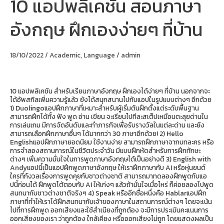
10 แอปพลิเคชัน สอนภาษา
แอปพลิเคชัน
สอน
อังกฤษ ฝึกเองง่ายๆ ที่บ้าน
ภาษา
อังกฤษ
ฝึก
เอง
18/10/2022
/
Academic
,
Language
/
admin
ง่ายๆ
ที่
บ้าน
10 แอปพลิเคชัน สำหรับเรียนภาษาอังกฤษ ฝึกเองได้ง่ายๆ ที่บ้าน นอกจากจะ
ได้อัพสกิลเพิ่มความรู้แล้ว ยังได้สนุกสนานไปกับแอปในรูปแบบต่างๆ อีกด้วย
1) Duolingoแอปฝึกภาษาที่เหมาะสำหรับผู้เริ่มต้นฝึกตั้งแต่ระดับพื้นฐาน
สามารถฝึกได้ทั้ง ฟัง พูด อ่าน เขียน จะเรียนไปทีละสเต็ปเหมือนตะลุยด่านใน
การเล่นเกม มีการจัดอันดับและทำภารกิจเพื่อรับรางวัลในแต่ละด่าน และยัง
สามารถเลือกฝึกภาษาอื่นๆ ได้มากกว่า 30 ภาษาอีกด้วย! 2) Hello
Englishแอปฝึกภาษายอดนิยม ใช้งานง่าย สามารถฝึกภาษาจากบทละคร หรือ
การจำลองสถานการณ์ในชีวิตประจำวัน มีแบบฝึกหัดสำหรับการฝึกทักษะ
ต่างๆ เพิ่มความมั่นใจในการพูดภาษาอังกฤษได้เป็นอย่างดี 3) English with
Andyแอปนี้เป็นแอปฝึกพูดภาษาอังกฤษ ให้เราฝึกภาษากับ AI หรือหุ่นยนต์
ใครที่กังวลเรื่องการพูดคุยกับชาวต่างชาติ สามารถมาทดลองฝึกพูดกับแอ
ปนี้ก่อนได้ ฝึกพูดโต้ตอบกับ AI ให้เก่งๆ แล้วถ้ามั่นใจเมื่อไหร่ ก็ค่อยลองไปพูด
สนทนากับชาวต่างชาติจริงๆ 4) Speak หรืออีกชื่อหนึ่งคือ Hablarแอปฝึก
ภาษาที่ทำให้เราได้ฝึกสนทนากับเจ้าของภาษาในสถานการณ์ต่างๆ โดยจะเน้น
ไปที่การฝึกพูด ออกเสียงและใช้สำเนียงที่ถูกต้อง จะมีการประเมินคะแนนการ
ออกเสียงของเรา ว่าถูกต้อง ใกล้เคียง หรือออกเสียงไม่ถูก โดยแสดงผลเป็น