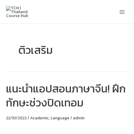
Skip
Main
to
content
Men
ติวเสริม
แนะนำแอปสอนภาษาจีน! ฝึก
แนะ
นำ
แอ
ทักษะช่วงปิดเทอม
ป
สอน
ภาษา
จีน!
22/10/2022
/
Academic
,
Language
/
admin
ฝึก
ทักษะ
ช่วง