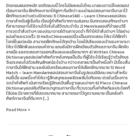
ปิด
ปิดเทอมฝนตกหนัก รถติดแบบนี้ ใครไม่มีแพลนไปไหน มาลองดาวน์โหลดแอป
เทอม
เรียนภาษาจีน ฝึกทักษะภาษาให้ลูกๆ กันดีกว่า แนะนำแอปสอนภาษาจีน! เอาไว้
ฝึกทักษะระหว่างช่วงปิดเทอม 1) ChineseSkill – Learn Chineseแอปสอน
ภาษาสำหรับผู้เริ่มต้น เรียนรู้คำศัพท์จากการเล่นเกม มีบททดสอบทักษะต่างๆ
ที่สามารถเอาไปใช้งานได้จริงในชีวิตประจำวัน 2) Memriseแอปที่จำลองวิธี
การจดจำสิ่งต่างๆ ของปรมาจารย์ด้านการจดจำ ที่ทำให้จำสิ่งต่างๆ ได้อย่าง
แม่นยำและรวดเร็ว 3) HelloChineseแอปนี้จะเป็นบททดสอบ ให้เราได้ฝึกทำ
โจทย์ในแต่ละข้อ สามารถฝึกทักษะได้ทุกด้าน โดยใช้เสียงของเจ้าของภาษามา
ให้เราได้ฝึกฟังและตอบคำถาม แถมยังมีการฝึกเขียนตัวอักษรภาษาจีน ฝึกคัด
ลายมือ และทดสอบการออกเสียงแบบละเอียดมากๆ 4) Written Chinese
Dictionaryแอปแปลคำศัพท์จากอังกฤษเป็นจีน ที่ผู้ใช้จะได้เรียนรู้ว่าตัวอักษร
จีนประกอบไปด้วยสัญลักษณ์อะไรบ้าง กว่าจะกลายมาเป็นคำหนึ่งคำ มีเรื่องสั้น
ภาษาจีนให้ฝึกอ่าน และยังมีบทเรียนสอนภาษาให้เลือกอีกมากมาย 5) Word
Match – learn Mandarinแอปสอนภาษาจีนในรูปแบบมินิเกม เหมาะสำหรับ
คนขี้เบื่อ แอพนี้จะทำให้เรารู้สึกสนุกและเพลิดเพลินไปกับเกม ช่วยในเรื่องการ
จดจำคำศัพท์ เน้นการเรียนรู้อักษรจีนพื้นฐานแบบง่ายๆ 6) Pleco Chinese
Dictionaryแอปคัมภีร์พจนานุกรมภาษาจีน ที่รวบรวมทั้งคำศัพท์และประโยคที่
ใช้บ่อย มีรายการที่อัปเดตมากมาย สามารถเอาไว้ดูความหมาย เป็นคลังคำ
ศัพท์ภาษาจีนที่ดีมากๆ […]
Read More »
10