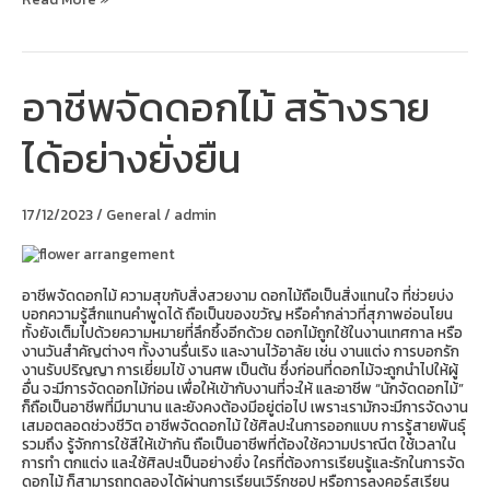
อาชีพจัดดอกไม้ สร้างราย
อาชีพ
จัด
ดอกไม้
ได้อย่างยั่งยืน
สร้าง
ราย
ได้
อย่าง
17/12/2023
/
General
/
admin
ยั่งยืน
อาชีพจัดดอกไม้ ความสุขกับสิ่งสวยงาม ดอกไม้ถือเป็นสิ่งแทนใจ ที่ช่วยบ่ง
บอกความรู้สึกแทนคำพูดได้ ถือเป็นของขวัญ หรือคำกล่าวที่สุภาพอ่อนโยน
ทั้งยังเต็มไปด้วยความหมายที่ลึกซึ้งอีกด้วย ดอกไม้ถูกใช้ในงานเทศกาล หรือ
งานวันสำคัญต่างๆ ทั้งงานรื่นเริง และงานไว้อาลัย เช่น งานแต่ง การบอกรัก
งานรับปริญญา การเยี่ยมไข้ งานศพ เป็นต้น ซึ่งก่อนที่ดอกไม้จะถูกนำไปให้ผู้
อื่น จะมีการจัดดอกไม้ก่อน เพื่อให้เข้ากับงานที่จะให้ และอาชีพ “นักจัดดอกไม้”
ก็ถือเป็นอาชีพที่มีมานาน และยังคงต้องมีอยู่ต่อไป เพราะเรามักจะมีการจัดงาน
เสมอตลอดช่วงชีวิต อาชีพจัดดอกไม้ ใช้ศิลปะในการออกแบบ การรู้สายพันธุ์
รวมถึง รู้จักการใช้สีให้เข้ากัน ถือเป็นอาชีพที่ต้องใช้ความปราณีต ใช้เวลาใน
การทำ ตกแต่ง และใช้ศิลปะเป็นอย่างยิ่ง ใครที่ต้องการเรียนรู้และรักในการจัด
ดอกไม้ ก็สามารถทดลองได้ผ่านการเรียนเวิร์กชอป หรือการลงคอร์สเรียน