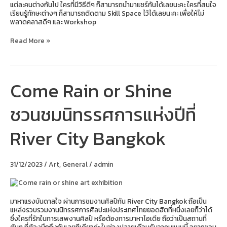
แต่ละคนต่างกันไป ใครที่มีวิธีดีๆ ก็สามารถนำมาแชร์กันได้เลยนะคะ ใครที่สนใจ
เรียนรู้ทักษะต่างๆ ก็สามารถติดตาม Skill Space ไว้ได้เลยนะคะ เพื่อให้ไม่
พลาดคลาสดีๆ และ Workshop
Read More »
Come Rain or Shine
Come
Rain
or
ชวนชมนิทรรศการแห่งปีที่
Shine
ชวนชม
นิทรรศการ
River City Bangkok
แห่ง
ปี
ที่
River
31/12/2023
/
Art
,
General
/
admin
City
Bangkok
มาหาแรงบันดาลใจ ผ่านการชมงานศิลป์กัน River City Bangkok ถือเป็น
แหล่งรวบรวมงานนิทรรศการศิลปะแห่งประเทศไทยยอดฮิตที่หนึ่งเลยก็ว่าได้
ซึ่งใครที่รักในการเสพงานศิลป์ หรือต้องการมาหาไอเดีย ถือว่าเป็นสถานที่