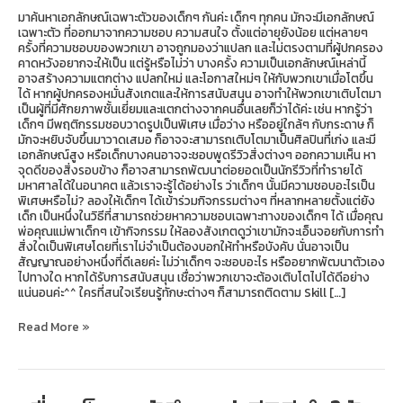
ดี
กว่า
มาค้นหาเอกลักษณ์เฉพาะตัวของเด็กๆ กันค่ะ เด็กๆ ทุกคน มักจะมีเอกลักษณ์
เฉพาะตัว ที่ออกมาจากความชอบ ความสนใจ ตั้งแต่อายุยังน้อย แต่หลายๆ
ครั้งที่ความชอบของพวกเขา อาจถูกมองว่าแปลก และไม่ตรงตามที่ผู้ปกครอง
คาดหวังอยากจะให้เป็น แต่รู้หรือไม่ว่า บางครั้ง ความเป็นเอกลักษณ์เหล่านี้
อาจสร้างความแตกต่าง แปลกใหม่ และโอกาสใหม่ๆ ให้กับพวกเขาเมื่อโตขึ้น
ได้ หากผู้ปกครองหมั่นสังเกตและให้การสนับสนุน อาจทำให้พวกเขาเติบโตมา
เป็นผู้ที่มีศักยภาพชั้นเยี่ยมและแตกต่างจากคนอื่นเลยก็ว่าได้ค่ะ เช่น หากรู้ว่า
เด็กๆ มีพฤติกรรมชอบวาดรูปเป็นพิเศษ เมื่อว่าง หรืออยู่ใกล้ๆ กับกระดาษ ก็
มักจะหยิบจับขึ้นมาวาดเสมอ ก็อาจจะสามารถเติบโตมาเป็นศิลปินที่เก่ง และมี
เอกลักษณ์สูง หรือเด็กบางคนอาจจะชอบพูดรีวิวสิ่งต่างๆ ออกความเห็น หา
จุดดีของสิ่งรอบข้าง ก็อาจสามารถพัฒนาต่อยอดเป็นนักรีวิวที่ทำรายได้
มหาศาลได้ในอนาคต แล้วเราจะรู้ได้อย่างไร ว่าเด็กๆ นั้นมีความชอบอะไรเป็น
พิเศษหรือไม่? ลองให้เด็กๆ ได้เข้าร่วมกิจกรรมต่างๆ ที่หลากหลายตั้งแต่ยัง
เด็ก เป็นหนึ่งในวิธีที่สามารถช่วยหาความชอบเฉพาะทางของเด็กๆ ได้ เมื่อคุณ
พ่อคุณแม่พาเด็กๆ เข้ากิจกรรม ให้ลองสังเกตดูว่าเขามักจะเอ็นจอยกับการทำ
สิ่งใดเป็นพิเศษโดยที่เราไม่จำเป็นต้องบอกให้ทำหรือบังคับ นั่นอาจเป็น
สัญญาณอย่างหนึ่งที่ดีเลยค่ะ ไม่ว่าเด็กๆ จะชอบอะไร หรืออยากพัฒนาตัวเอง
ไปทางใด หากได้รับการสนับสนุน เชื่อว่าพวกเขาจะต้องเติบโตไปได้ดีอย่าง
แน่นอนค่ะ^^ ใครที่สนใจเรียนรู้ทักษะต่างๆ ก็สามารถติดตาม Skill […]
Read More »
เมื่อ