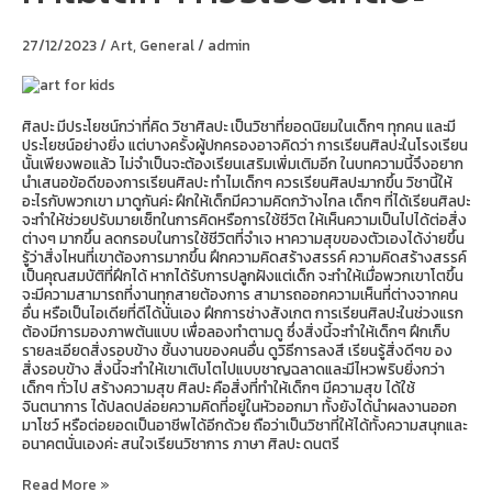
ควร
เรียน
27/12/2023
/
Art
,
General
/
admin
ศิลปะ
ศิลปะ มีประโยชน์กว่าที่คิด วิชาศิลปะ เป็นวิชาที่ยอดนิยมในเด็กๆ ทุกคน และมี
ประโยชน์อย่างยิ่ง แต่บางครั้งผู้ปกครองอาจคิดว่า การเรียนศิลปะในโรงเรียน
นั้นเพียงพอแล้ว ไม่จำเป็นจะต้องเรียนเสริมเพิ่มเติมอีก ในบทความนี้จึงอยาก
นำเสนอข้อดีของการเรียนศิลปะ ทำไมเด็กๆ ควรเรียนศิลปะมากขึ้น วิชานี้ให้
อะไรกับพวกเขา มาดูกันค่ะ ฝึกให้เด็กมีความคิดกว้างไกล เด็กๆ ที่ได้เรียนศิลปะ
จะทำให้ช่วยปรับมายเซ็ทในการคิดหรือการใช้ชีวิต ให้เห็นความเป็นไปได้ต่อสิ่ง
ต่างๆ มากขึ้น ลดกรอบในการใช้ชีวิตที่จำเจ หาความสุขของตัวเองได้ง่ายขึ้น
รู้ว่าสิ่งไหนที่เขาต้องการมากขึ้น ฝึกความคิดสร้างสรรค์ ความคิดสร้างสรรค์
เป็นคุณสมบัติที่ฝึกได้ หากได้รับการปลูกฝังแต่เด็ก จะทำให้เมื่อพวกเขาโตขึ้น
จะมีความสามารถที่งานทุกสายต้องการ สามารถออกความเห็นที่ต่างจากคน
อื่น หรือเป็นไอเดียที่ดีได้นั่นเอง ฝึกการช่างสังเกต การเรียนศิลปะในช่วงแรก
ต้องมีการมองภาพต้นแบบ เพื่อลองทำตามดู ซึ่งสิ่งนี้จะทำให้เด็กๆ ฝึกเก็บ
รายละเอียดสิ่งรอบข้าง ชิ้นงานของคนอื่น ดูวิธีการลงสี เรียนรู้สิ่งดีๆข อง
สิ่งรอบข้าง สิ่งนี้จะทำให้เขาเติบโตไปแบบชาญฉลาดและมีไหวพริบยิ่งกว่า
เด็กๆ ทั่วไป สร้างความสุข ศิลปะ คือสิ่งที่ทำให้เด็กๆ มีความสุข ได้ใช้
จินตนาการ ได้ปลดปล่อยความคิดที่อยู่ในหัวออกมา ทั้งยังได้นำผลงานออก
มาโชว์ หรือต่อยอดเป็นอาชีพได้อีกด้วย ถือว่าเป็นวิชาที่ให้ได้ทั้งความสนุกและ
อนาคตนั่นเองค่ะ สนใจเรียนวิชาการ ภาษา ศิลปะ ดนตรี
Read More »