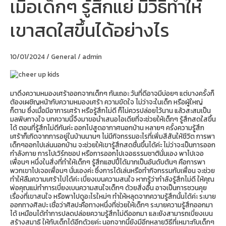
เมื่อเด็กๆ รู้สึกแย่ มีวิธีทำให้
เด็กๆ
รู้สึก
เขาสดใสขึ้นได้อย่างไร
แย่
มี
วิธี
ทำให้
10/01/2024
/
General
/
admin
เขา
สดใส
ขึ้น
ได้
อย่างไร
มาดึงความหมองเศร้าออกจากเด็กๆ กันเถอะ วันที่ดีอาจมีบ่อยๆ แต่บางครั้งก็
ต้องเผชิญหน้ากับความหมองเศร้า ความขัดใจ ไม่ว่าจะในเด็ก หรือผู้ใหญ่
ก็ตาม ซึ่งเมื่อมีอาการเศร้า หรือรู้สึกไม่ดี ก็ไม่ควรปล่อยไว้นาน แล้วสะสมเป็น
มลพิษทางใจ บทความนี้จึงมาขอนำเสนอไอเดียที่จะช่วยให้เด็กๆ รู้สึกสดใสขึ้น
ได้ ตอนที่รู้สึกไม่ดีกันค่ะ ออกไปสูดอากาศนอกบ้าน หลายๆ ครั้งความรู้สึก
เศร้าก็เกิดจากการอยู่ในบ้านนานๆ ไม่มีกิจกรรมอะไรที่เพิ่มสีสันให้ชีวิต การพา
เด็กๆออกไปเล่นนอกบ้าน จะช่วยให้เขารู้สึกสดชื่นขึ้นได้ค่ะ ไม่ว่าจะเป็นการออก
กำลังกาย การไปเวิร์กชอป หรือการออกไปเจอธรรมชาตินั่นเอง พาไปเจอ
เพื่อนๆ หนึ่งในสิ่งที่ทำให้เด็กๆ รู้สึกแฮปปี้ได้มากเป็นอันดับต้นๆ คือการพา
พวกเขาไปเจอเพื่อนๆ นั่นเองค่ะ ซึ่งการได้เล่นหรือทำกิจกรรมกับเพื่อน จะช่วย
ทำให้ลืมความเศร้าไปได้ค่ะ เบี่ยงเบนความสนใจ หากรู้ว่ากำลังรู้สึกไม่ดี ให้คุณ
พ่อคุณแม่ทำการเบี่ยงเบนความสนใจเด็กๆ ด้วยสิ่งอื่น อาจเป็นการชวนคุย
เรื่องที่เขาสนใจ หรือพาไปดูอะไรใหม่ๆ ทำให้หลุดจากความรู้สึกนั้นได้ค่ะ ระบาย
ออกทางศิลปะ เชื่อว่าศิลปะคือทางหนึ่งที่ช่วยให้เด็กๆ ระบายความรู้สึกออกมา
ได้ เหมือนได้ทำการปลดปล่อยความรู้สึกไม่ดีออกมา และยังสามารถเบี่ยงเบน
สร้างสมาธิ ให้กับเด็กได้อีกด้วยค่ะ นอกจากนี้ยังมีอีกหลายวิธีที่เหมาะกับเด็กๆ