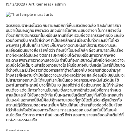
ขั้น
19/12/2023
/
Art
,
General
/
admin
ตอน
สุด
ประณีต
จิตรกรรมฝาผนังในวัด กับรายละเอียดที่เห็นแล้วต้องตะลึง ศิลปะกับศาสนา
นับว่าเป็นของคู่กัน เพราะวัด มักจะมีการใช้ศิลปะแขนงต่างๆ ในการสร้างขึ้น
ตั้งแต่สถาปัตยกรรมที่ไม่เหมือนสถานที่อื่นๆ รวมถึงจิตรกรรมฝาผนัง และยัง
รวมถึงการปั้น การใช้สีต่างๆ ที่เป็นเอกลักษณ์ เมื่อเราไปที่วัดและเข้าไปไหว้
พระพุทธรูปในโบสถ์ เรามักจะเห็นภาพวาดตามผนังที่มีความสวยงามและ
ละเอียดอ่อนอย่างยิ่ง เรียกได้ว่า ต้องเข้าไปมองใกล้ๆ ถึงจะสามารถเห็นเรื่อง
ราวทั้งหมดได้นั่นเอง จิตรกรรมฝาผนัง มิได้ง่ายเหมือนการวาดภาพลง
กระดาษ เพราะการวาดงานลงผนัง จำเป็นต้องกะขนาดพื้นที่ผนังทั้งหมด ว่าจะ
เติมยังไงให้เต็ม จะเล่าเรื่องราวอย่างไร ให้เชื่อมต่อกัน ซึ่งแต่ละโบสถ์ก็มีขนาด
ที่ต่างกันและมีเรื่องราวที่ต้องการเล่าที่ต่างกันออกไป จิตรกรที่ต้องเข้ามาส
ร้างสรรค์ผลงาน จำเป็นต้องวางแผนทั้งหมดไว้ก่อน และจึงลงมือ มิเช่นนั้น จะ
ไม่สามารถออกมาเป๊ะได้แบบที่เราเห็นนั่นเอง จิตรกรรมฝาผนังในวัดนั้น ใช้
เวลาในการทำหลายปี บางที่ก็เป็น 10 ปีเลยก็ว่าได้ ซึ่งส่วนมากจะไม่ได้ทำเพียง
คนเดียว แต่จะมีการทำงานเป็นกลุ่ม ซึ่งความยากอีกส่วนหนึ่งคือการกำหนด
ลายเส้นและสี ให้ยังคงดูเข้ากัน เป็นผลงานชิ้นเดียวกันอยู่ ทั้งที่ใช้หลายคนทำ
นั่นเองค่ะ นอกจากนี้ยังมีศิลปะอีกหลายแขนงที่ถูกใช้โชว์ในวัด หรือแม้กระทั่ง
สถานปฏิบัติธรรมของศาสนาอื่นๆ ก็ล้วนมีศิลปะเข้ามาเกี่ยวข้องทั้งสิ้น เรียก
ได้ว่าศิลปะคือหัวใจของการสื่อสาร การแสดงออก ของโลกใบนี้ได้เลยค่ะ
สนใจเรียนวิชาการ ภาษา ศิลปะ ดนตรี กีฬา สอบถามรายละเอียดเพิ่มเติมได้ที่
061-9542244 หรือ
Read More »