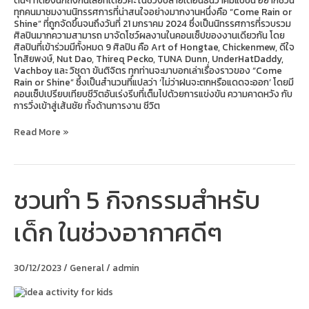
ต้นๆ ที่ต้องนึกถึงกันเลยทีเดียวค่ะ ในช่วงปลายเดือนธันวาคมแบบนี้ อยากชวน
ทุกคนมาชมงานนิทรรศการที่น่าสนใจอย่างมากงานหนึ่งคือ “Come Rain or
Shine” ที่ถูกจัดขึ้นจนถึงวันที่ 21 มกราคม 2024 ซึ่งเป็นนิทรรศการที่รวบรวม
ศิลปินมากความสามารถ มาจัดโชว์ผลงานในคอนเซ็ปของงานเดียวกัน โดย
ศิลปินที่เข้าร่วมมีทั้งหมด 9 ศิลปิน คือ Art of Hongtae, Chickenmew, ดีใจ
โกสิยพงษ์, Nut Dao, Thireq Pecko, TUNA Dunn, UnderHatDaddy,
Vachboy และ วิชุดา ขันติจิตร ทุกท่านจะมาบอกเล่าเรื่องราวของ “Come
Rain or Shine” ซึ่งเป็นสำนวนที่แปลว่า ‘ไม่ว่าฝนจะตกหรือแดดจะออก’ โดยมี
คอนเซ็ปเปรียบเทียบชีวิตอันเร่งรีบที่เต็มไปด้วยการแข่งขัน ความคาดหวัง กับ
การวิ่งเข้าสู่เส้นชัย ทั้งด้านการงาน ชีวิต
Read More »
ชวนทำ 5 กิจกรรมสำหรับ
ชวน
ทำ
5
เด็ก ในช่วงอากาศดีๆ
กิจกรรม
สำหรับ
เด็ก
ใน
30/12/2023
/
General
/
admin
ช่วง
อากาศ
ดีๆ