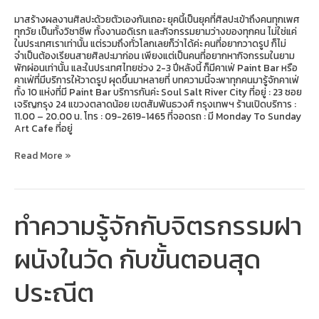
มาสร้างผลงานศิลปะด้วยตัวเองกันเถอะ ยุคนี้เป็นยุคที่ศิลปะเข้าถึงคนทุกเพศ
ทุกวัย เป็นทั้งวิชาชีพ ทั้งงานอดิเรก และกิจกรรมยามว่างของทุกคน ไม่ใช่แค่
ในประเทศเราเท่านั้น แต่รวมถึงทั่วโลกเลยก็ว่าได้ค่ะ คนที่อยากวาดรูป ก็ไม่
จำเป็นต้องเรียนสายศิลปะมาก่อน เพียงแต่เป็นคนที่อยากหากิจกรรมในยาม
พักผ่อนเท่านั้น และในประเทศไทยช่วง 2-3 ปีหลังนี้ ก็มีคาเฟ่ Paint Bar หรือ
คาเฟ่ที่มีบริการให้วาดรูป ผุดขึ้นมาหลายที่ บทความนี้จะพาทุกคนมารู้จักคาเฟ่
ทั้ง 10 แห่งที่มี Paint Bar บริการกันค่ะ Soul Salt River City ที่อยู่ : 23 ซอย
เจริญกรุง 24 แขวงตลาดน้อย เขตสัมพันธวงศ์ กรุงเทพฯ ร้านเปิดบริการ :
11.00 – 20.00 น. โทร : 09-2619-1465 ที่จอดรถ : มี Monday To Sunday
Art Cafe ที่อยู่
Read More »
ทำความรู้จักกับจิตรกรรมฝา
ทำความ
รู้จัก
กับ
ผนังในวัด กับขั้นตอนสุด
จิตรกรรม
ฝา
ผนัง
ประณีต
ใน
วัด
กับ