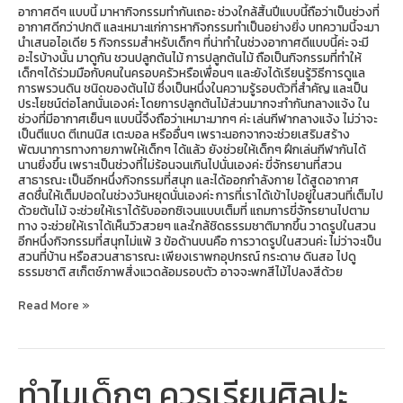
อากาศดีๆ แบบนี้ มาหากิจกรรมทำกันเถอะ ช่วงใกล้สิ้นปีแบบนี้ถือว่าเป็นช่วงที่
อากาศดีกว่าปกติ และเหมาะแก่การหากิจกรรมทำเป็นอย่างยิ่ง บทความนี้จะมา
นำเสนอไอเดีย 5 กิจกรรมสำหรับเด็กๆ ที่น่าทำในช่วงอากาศดีแบบนี้ค่ะ จะมี
อะไรบ้างนั้น มาดูกัน ชวนปลูกต้นไม้ การปลูกต้นไม้ ถือเป็นกิจกรรมที่ทำให้
เด็กๆได้ร่วมมือกับคนในครอบครัวหรือเพื่อนๆ และยังได้เรียนรู้วิธีการดูแล
การพรวนดิน ชนิดของต้นไม้ ซึ่งเป็นหนึ่งในความรู้รอบตัวที่สำคัญ และเป็น
ประโยชน์ต่อโลกนั่นเองค่ะ โดยการปลูกต้นไม้ส่วนมากจะทำกันกลางแจ้ง ใน
ช่วงที่มีอากาศเย็นๆ แบบนี้จึงถือว่าเหมาะมากๆ ค่ะ เล่นกีฬากลางแจ้ง ไม่ว่าจะ
เป็นตีแบด ตีเทนนิส เตะบอล หรืออื่นๆ เพราะนอกจากจะช่วยเสริมสร้าง
พัฒนาการทางกายภาพให้เด็กๆ ได้แล้ว ยังช่วยให้เด็กๆ ฝึกเล่นกีฬากันได้
นานยิ่งขึ้น เพราะเป็นช่วงที่ไม่ร้อนจนเกินไปนั่นเองค่ะ ขี่จักรยานที่สวน
สาธารณะ เป็นอีกหนึ่งกิจกรรมที่สนุก และได้ออกกำลังกาย ได้สูดอากาศ
สดชื่นให้เต็มปอดในช่วงวันหยุดนั่นเองค่ะ การที่เราได้เข้าไปอยู่ในสวนที่เต็มไป
ด้วยต้นไม้ จะช่วยให้เราได้รับออกซิเจนแบบเต็มที่ แถมการขี่จักรยานไปตาม
ทาง จะช่วยให้เราได้เห็นวิวสวยๆ และใกล้ชิดธรรมชาติมากขึ้น วาดรูปในสวน
อีกหนึ่งกิจกรรมที่สนุกไม่แพ้ 3 ข้อด้านบนคือ การวาดรูปในสวนค่ะ ไม่ว่าจะเป็น
สวนที่บ้าน หรือสวนสาธารณะ เพียงเราพกอุปกรณ์ กระดาษ ดินสอ ไปดู
ธรรมชาติ สเก็ตช์ภาพสิ่งแวดล้อมรอบตัว อาจจะพกสีไม้ไปลงสีด้วย
Read More »
ทำไมเด็กๆ ควรเรียนศิลปะ
ทำไม
เด็กๆ