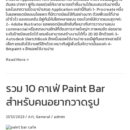
ดินสอ ปากกา พู่กัน คอยช่วยให้เราสามารถทำชิ้นงานได้แบบสมจริงมากขึ้น
และในบทความนี้จะมานำเสนอ Application เหล่านี้กันค่ะ 1- Procreate หนึ่ง
ในแอพยอดนิยมบนไอแพด ที่นักวาดนิยมใช้กันอย่างมาก ด้วยฟีเจอร์ที่ง่าย
เข้าใจไว และครบครัน มีพู่กันให้เลือกหลายแบบ ตอบโจทย์นักวาดแบบสุดๆค่ะ
2- Adobe IIIustrator แอพยอดนิยมอีกอันที่เหมาะกับการวาดงานแบบ
commercial หรือสเกลงานยักษ์ที่ต้องการภาพใหญ่ๆ ภาพคมชัด ย่อขยาย
ระดับป้ายบิลบอร์ดได้ แถมยังสามารถสร้างงานได้ทั้ง 2D 3D อีกด้วยค่ะ 3-
Autodesk SketchBook อีกหนึ่งแอพใช้งานง่าย และมีพู่กันหลากหลายให้
เลือก แถมยังใช้งานฟรีอีกด้วย เหมาะกับผู้เพิ่งเริ่มหัดวาดนั่นเองค่ะ 4-
ibispaint x อีกแอพใช้งานง่าย
Read More »
รวม 10 คาเฟ่ Paint Bar
รวม
10
คาเฟ่
สำหรับคนอยากวาดรูป
Paint
Bar
สำหรับ
คน
21/12/2023
/
Art
,
General
/
admin
อยาก
วาด
รูป