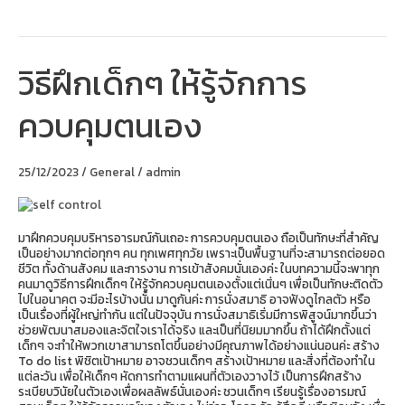
วิธีฝึกเด็กๆ ให้รู้จักการ
วิธี
ฝึก
เด็กๆ
ควบคุมตนเอง
ให้
รู้จัก
การ
ควบคุม
25/12/2023
/
General
/
admin
ตนเอง
มาฝึกควบคุมบริหารอารมณ์กันเถอะ การควบคุมตนเอง ถือเป็นทักษะที่สำคัญ
เป็นอย่างมากต่อทุกๆ คน ทุกเพศทุกวัย เพราะเป็นพื้นฐานที่จะสามารถต่อยอด
ชีวิต ทั้งด้านสังคม และการงาน การเข้าสังคมนั่นเองค่ะ ในบทความนี้จะพาทุก
คนมาดูวิธีการฝึกเด็กๆ ให้รู้จักควบคุมตนเองตั้งแต่เนิ่นๆ เพื่อเป็นทักษะติดตัว
ไปในอนาคต จะมีอะไรบ้างนั้น มาดูกันค่ะ การนั่งสมาธิ อาจฟังดูไกลตัว หรือ
เป็นเรื่องที่ผู้ใหญ่ทำกัน แต่ในปัจจุบัน การนั่งสมาธิเริ่มมีการพิสูจน์มากขึ้นว่า
ช่วยพัฒนาสมองและจิตใจเราได้จริง และเป็นที่นิยมมากขึ้น ถ้าได้ฝึกตั้งแต่
เด็กๆ จะทำให้พวกเขาสามารถโตขึ้นอย่างมีคุณภาพได้อย่างแน่นอนค่ะ สร้าง
To do list พิชิตเป้าหมาย อาจชวนเด็กๆ สร้างเป้าหมาย และสิ่งที่ต้องทำใน
แต่ละวัน เพื่อให้เด็กๆ หัดการทำตามแผนที่ตัวเองวางไว้ เป็นการฝึกสร้าง
ระเบียบวินัยในตัวเองเพื่อผลลัพธ์นั่นเองค่ะ ชวนเด็กๆ เรียนรู้เรื่องอารมณ์