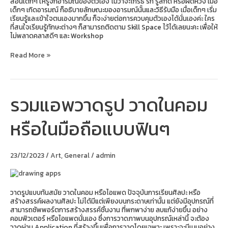
สอนเด็กๆ ให้รู้จักอารมณ์ของตัวเอง ไม่ว่าจะโกรธ รัก รู้สึกดี หรือผิดหวัง เมื่อ
เด็กๆ เกิดอารมณ์ ก็อธิบายลักษณะของอารมณ์นั้นและวิธีรับมือ เมื่อเด็กๆ เริ่ม
เรียนรู้และเข้าใจตนเองมากขึ้น ก็จะง่ายต่อการควบคุมตัวเองได้นั่นเองค่ะ ใคร
ที่สนใจเรียนรู้ทักษะต่างๆ ก็สามารถติดตาม Skill Space ไว้ได้เลยนะคะ เพื่อให้
ไม่พลาดคลาสดีๆ และ Workshop
Read More »
รวมแอพวาดรูป วาดในคอม
รวม
แอ
พ
หรือในมือถือแบบฟินๆ
วาด
รูป
วาด
ใน
23/12/2023
/
Art
,
General
/
admin
คอม
หรือ
ใน
มือ
ถือ
วาดรูปแบบทันสมัย วาดในคอม หรือไอแพด ปัจจุบันการเรียนศิลปะ หรือ
แบบ
สร้างสรรค์ผลงานศิลปะ ไม่ได้มีแต่เพียงบนกระดาษเท่านั้น แต่ยังมีอุปกรณ์ที่
ฟินๆ
สามารถซัพพอร์ตการสร้างสรรค์ชิ้นงาน ที่พกพาง่าย ลบแก้ง่ายขึ้น อย่าง
คอมพิวเตอร์ หรือไอแพดนั่นเอง ซึ่งการวาดภาพบนอุปกรณ์เหล่านี้ จะต้อง
วาดผ่าน Application ที่สร้างขึ้นเพื่อการวาดโดยเฉพาะ เพราะจะมีเมนูอย่าง