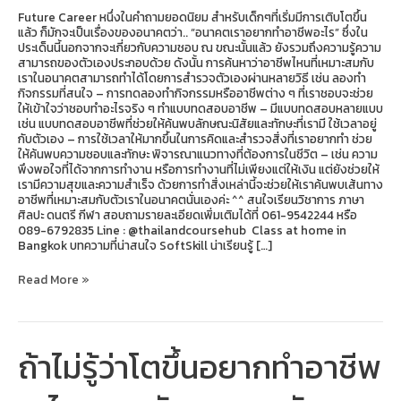
อะไร?
Future Career หนึ่งในคำถามยอดนิยม สำหรับเด็กๆที่เริ่มมีการเติบโตขึ้น
แล้ว ก็มักจะเป็นเรื่องของอนาคตว่า.. “อนาคตเราอยากทำอาชีพอะไร” ซึ่งใน
ประเด็นนี้นอกจากจะเกี่ยวกับความชอบ ณ ขณะนั้นแล้ว ยังรวมถึงความรู้ความ
สามารถของตัวเองประกอบด้วย ดังนั้น การค้นหาว่าอาชีพไหนที่เหมาะสมกับ
เราในอนาคตสามารถทำได้โดยการสำรวจตัวเองผ่านหลายวิธี เช่น ลองทำ
กิจกรรมที่สนใจ – การทดลองทำกิจกรรมหรืออาชีพต่าง ๆ ที่เราชอบจะช่วย
ให้เข้าใจว่าชอบทำอะไรจริง ๆ ทำแบบทดสอบอาชีพ – มีแบบทดสอบหลายแบบ
เช่น แบบทดสอบอาชีพที่ช่วยให้ค้นพบลักษณะนิสัยและทักษะที่เรามี ใช้เวลาอยู่
กับตัวเอง – การใช้เวลาให้มากขึ้นในการคิดและสำรวจสิ่งที่เราอยากทำ ช่วย
ให้ค้นพบความชอบและทักษะ พิจารณาแนวทางที่ต้องการในชีวิต – เช่น ความ
พึงพอใจที่ได้จากการทำงาน หรือการทำงานที่ไม่เพียงแต่ให้เงิน แต่ยังช่วยให้
เรามีความสุขและความสำเร็จ ด้วยการทำสิ่งเหล่านี้จะช่วยให้เราค้นพบเส้นทาง
อาชีพที่เหมาะสมกับตัวเราในอนาคตนั่นเองค่ะ ^^ สนใจเรียนวิชาการ ภาษา
ศิลปะ ดนตรี กีฬา สอบถามรายละเอียดเพิ่มเติมได้ที่ 061-9542244 หรือ
089-6792835 Line : @thailandcoursehub Class at home in
Bangkok บทความที่น่าสนใจ SoftSkill น่าเรียนรู้ […]
Read More »
ถ้าไม่รู้ว่าโตขึ้นอยากทำอาชีพ
ถ้า
ไม่รู้
ว่า
โต