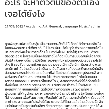
อะไร จะหาตัวตนของตัวเอง
ขึ้น
อยาก
เจอได้ยังไง
ทำ
อาชีพ
อะไร
จะ
27/09/2022
/
Academic
,
Art
,
General
,
Language
,
Music
/
admin
หา
ตัว
ตน
ของ
คุณพ่อคุณแม่อาจเป็นกลุ้ม เมื่อเราอยากผลักดันให้เด็กๆ ได้ทำตามอาชีพใน
ตัว
ฝันของพวกเขา แต่เด็กๆ กลับไม่มีความฝัน หรือไม่รู้ว่า ตัวเองอยากเติบโตไป
เอง
ประกอบอาชีพอะไร? การที่เด็กๆ ไม่มีอาชีพในฝัน หรือไม่รู้ความชอบ ตัวตน
เจอ
ของตัวเอง จะให้พ่อแม่เป็นผู้เลือกทางให้ ก็ดูจะเป็นการบีบบังคับฝืนใจลูกจน
ได้
เกินไป แล้วอย่างนี้เราจะมีวิธีในการช่วยลูกค้นหาตัวตนของตัวเองอย่างไรได้
ยัง
บ้าง 1) ลองสังเกตจากกิจกรรมยามว่างของเด็กๆเมื่อเด็กๆ มีเวลาว่าง พวก
ไง
เขามักจะทำสิ่งไหนเป็นประจำ นั่นอาจเป็นสัญญาณที่บ่งบอกถึงความรักในสิ่ง
นั้น และสามารถนำไปต่อยอดเป็นอาชีพได้ อย่างเช่น ชอบวาดรูประบายสี อาจ
จะส่งเสริมให้เรียนศิลปะเพิ่มเติม ไม่แน่ว่า อนาคตอาจเติบโตไปเป็นศิลปิน
จิตรกร นักออกแบบ กราฟิคดีไซเนอร์ได้ 2) สังเกตจากสิ่งที่ทำได้ดีอาจไม่ใช่
สิ่งที่เด็กๆ บอกออกมาตรงๆ ว่าชอบ แต่เขามักจะทำสิ่งนั้นได้ดีเสมอ เช่น
สังเกตจากคะแนนสอบที่ทำได้ดีในวิชาภาษาอังกฤษ แสดงว่าเด็กๆ มี
พัฒนาการที่ดีในด้านภาษา อาจลองส่งไปเข้าแคมป์ หรือคอร์สเรียนภาษาสั้นๆ
ที่ต่างประเทศ เพื่อพัฒนาภาษาเพิ่มเติมได้ 3) สังเกตจากสิ่งที่เด็กๆ ร้องขอให้
เราทำเช่น อาจจะขอให้เล่นสิ่งนี้ด้วย ชวนเราไปที่ไหน ขอสิ่งไหนเป็นรางวัล สิ่ง
เหล่านั้นอาจเป็นจุดเริ่มต้นเล็กๆ ที่สามารถจุดประกายความฝันของลูกๆ ได้ 4)