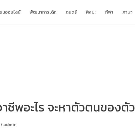
ียนออนไลน์
พัฒนาการเด็ก
ดนตรี
ศิลปะ
กีฬา
ภาษา
ทำอาชีพอะไร จะหาตัวตนของตั
/
admin