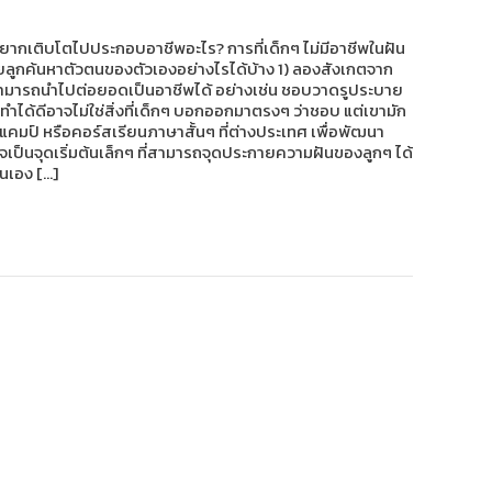
งอยากเติบโตไปประกอบอาชีพอะไร? การที่เด็กๆ ไม่มีอาชีพในฝัน
รช่วยลูกค้นหาตัวตนของตัวเองอย่างไรได้บ้าง 1) ลองสังเกตจาก
ละสามารถนำไปต่อยอดเป็นอาชีพได้ อย่างเช่น ชอบวาดรูประบาย
่ทำได้ดีอาจไม่ใช่สิ่งที่เด็กๆ บอกออกมาตรงๆ ว่าชอบ แต่เขามัก
แคมป์ หรือคอร์สเรียนภาษาสั้นๆ ที่ต่างประเทศ เพื่อพัฒนา
้นอาจเป็นจุดเริ่มต้นเล็กๆ ที่สามารถจุดประกายความฝันของลูกๆ ได้
ตนเอง […]