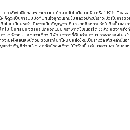
ำตามอาชีพในฝันของพวกเขา แต่เด็กๆ กลับไม่มีความฝัน หรือไม่รู้ว่า ตัวเอ
ให้ ก็ดูจะเป็นการบีบบังคับฝืนใจลูกจนเกินไป แล้วอย่างนี้เราจะมีวิธีในกา
ทำสิ่งไหนเป็นประจำ นั่นอาจเป็นสัญญาณที่บ่งบอกถึงความรักในสิ่งนั้น แ
ิบโตไปเป็นศิลปิน จิตรกร นักออกแบบ กราฟิคดีไซเนอร์ได้ 2) สังเกตจากสิ่งที
ชาภาษาอังกฤษ แสดงว่าเด็กๆ มีพัฒนาการที่ดีในด้านภาษา อาจลองส่งไปเข้า
อาจจะขอให้เล่นสิ่งนี้ด้วย ชวนเราไปที่ไหน ขอสิ่งไหนเป็นรางวัล สิ่งเหล่านั
่งกุญแจสำคัญที่ช่วยเปิดโลกทัศน์ของเด็กๆ ให้กว้างขึ้น ค้นหาความสนใจของ