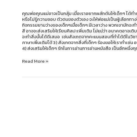
ทำ
อาชีพ
อะไร
คุณพ่อคุณแม่อาจเป็นกลุ้ม เมื่อเราอยากผลักดันให้เด็กๆ ได้ท
จะ
หรือไม่รู้ความชอบ ตัวตนของตัวเอง จะให้พ่อแม่เป็นผู้เลือกทาง
หา
กิจกรรมยามว่างของเด็กๆเมื่อเด็กๆ มีเวลาว่าง พวกเขามักจะ
ตัว
สี อาจจะส่งเสริมให้เรียนศิลปะเพิ่มเติม ไม่แน่ว่า อนาคตอาจเต
ตน
จะทำสิ่งนั้นได้ดีเสมอ เช่นสังเกตจากคะแนนสอบที่ทำได้ดีในวิ
ของ
ภาษาเพิ่มเติมได้ 3) สังเกตจากสิ่งที่เด็กๆ ร้องขอให้เราทำเช่น 
ตัว
4) ส่งเสริมให้เด็กๆ รักในการอ่านการอ่านหนังสือ เป็นอีกหนึ
เอง
เจอ
Read More »
ได้
ยัง
ไง