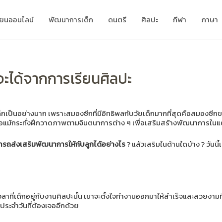
ียนออนไลน์
พัฒนาการเด็ก
ดนตรี
ศิลปะ
กีฬา
ภาษา
ะได้จากการเรียนศิลปะ
เป็นอย่างมาก เพราะสมองซีกที่มีอิทธิพลกับวัยเด็กมากที่สุดคือสมองซีกขวา
ือแม้กระทั่งฝึกวาดภาพตามจินตนาการต่าง ๆ เพื่อเสริมสร้างพัฒนาการในแ
ารถส่งเสริมพัฒนาการให้กับลูกได้อย่างไร
? แล้วเสริมในด้านใดบ้าง ? วันนี้เ
ลาที่เด็กอยู่กับงานศิลปะนั้น เขาจะตั้งใจทำงานออกมาให้สำเร็จและสวยงามที่สุ
ิตประจำวันที่ต้องเจออีกด้วย