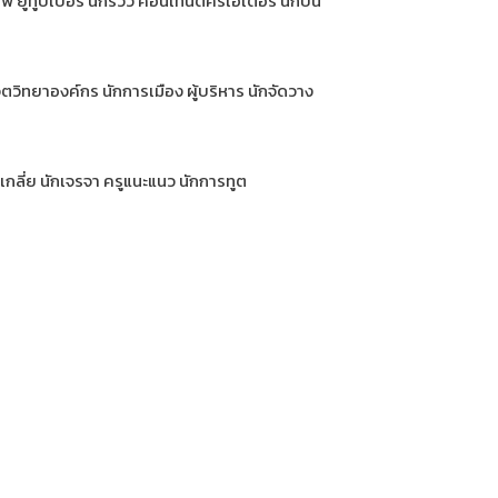
พ ยูทูปเบอร์ นักรีวิว คอนเทนต์ครีเอเตอร์ นักบิน
จิตวิทยาองค์กร นักการเมือง ผู้บริหาร นักจัดวาง
เกลี่ย นักเจรจา ครูแนะแนว นักการทูต