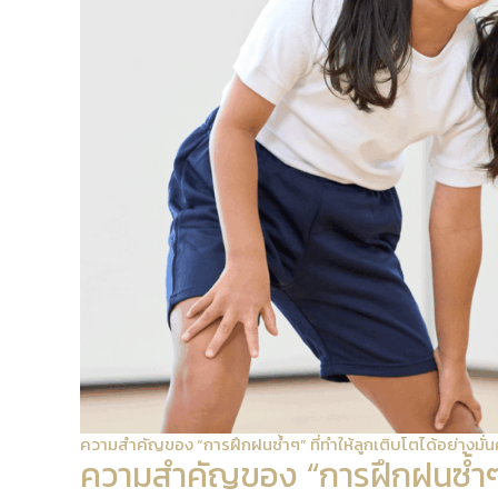
ความสำคัญของ “การฝึกฝนซ้ำๆ” ที่ทำให้ลูกเติบโตได้อย่างมั่
ความสำคัญของ “การฝึกฝนซ้ำๆ” ท