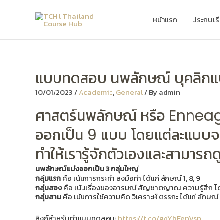
Skip
to
หน้าแรก
ประกบเร
content
แบบทดสอบ นพลักษณ์ บุคลิกแบ
10/01/2023
/
Academic
,
General
/ By
admin
ศาสตร์นพลักษณ์ หรือ Ennea
ออกเป็น 9 แบบ โดยแต่ละแบบจะ
ทำให้เรารู้จักตัวเองและสามารถ
นพลักษณ์แบ่งออกเป็น 3 กลุ่มใหญ่
กลุ่มแรก
คือ เน้นการกระทำ ลงมือทำ ได้แก่ ลักษณ์ 1, 8, 9
กลุ่มสอง
คือ เน้นเรื่องของอารมณ์ สัญชาตญาณ ความรู้สึก ได้แ
กลุ่มสาม
คือ เน้นการใช้ความคิด วิเคราะห์ ตรรกะ ได้แก่ ลักษณ์ 
ลิงก์สำหรับทำแบบทดสอบ:
https://t.co/gqYbFenVsn