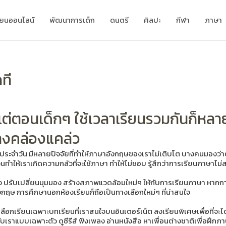
ียนออนไลน์
พัฒนาการเด็ก
ดนตรี
ศิลปะ
กีฬา
ภาษา
ที
แต่ตอนเด็กๆ ใช้เวลาเรียนรวมกันก็หลา
างคล่องแคล่ว
ะจำวัน มีหลายปัจจัยที่ทำให้ภาษาอังกฤษของเราไม่เติบโต บางคนมองว่าตัวเ
ี้ล้วนทำให้เราเกิดความกลัวที่จะใช้ภาษา ทำให้ไม่ชอบ รู้สึกว่าการเรียนภาษา
ดใจ ปรับเปลี่ยนมุมมอง สร้างสภาพแวดล้อมใหม่ๆ ให้กับการเรียนภาษา หาก
ังกฤษ การศึกษานอกห้องเรียนก็ถือเป็นทางเลือกใหม่ๆ ที่น่าสนใจ
เลือกเรียนเฉพาะบทเรียนที่เราสนใจบนอินเตอร์เน็ต ลงเรียนพิเศษเพื่อที่จะ
กับเราแบบเฉพาะตัว ดูซีรีส์ ฟังเพลง อ่านหนังสือ หาเพื่อนต่างชาติเพื่อฝึ