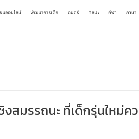
ียนออนไลน์
พัฒนาการเด็ก
ดนตรี
ศิลปะ
กีฬา
ภาษา
งสมรรถนะ ที่เด็กรุ่นใหม่คว