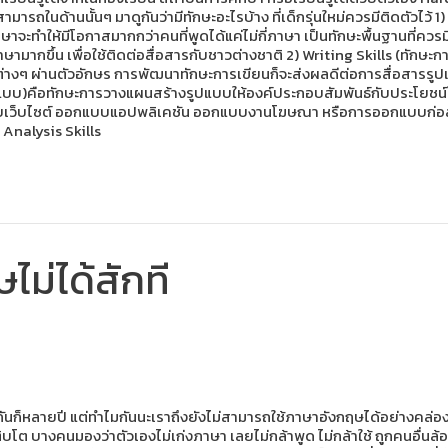
รถในด้านนั้นๆ มาดูกันว่ามีทักษะอะไรบ้าง ที่เด็กรุ่นใหม่ควรมีติดตัวไว้
ทำให้มีโอกาสมากกว่าคนที่พูดได้แค่ไม่กี่ภาษา เป็นทักษะพื้นฐานที่ควรมีติ
ากขึ้น เพื่อใช้ติดต่อสื่อสารกับชาวต่างชาติ 2) Writing Skills (ทักษะการ
ต่างๆ ผ่านตัวอักษร การพัฒนาทักษะการเขียนก็จะส่งผลดีต่อการสื่อสารรูปแ
อกแบบ)คือทักษะการวางแผนสร้างรูปแบบให้องค์ประกอบสัมพันธ์กับประโยชน์
เว็บไซต์ ออกแบบแอปพลิเคชัน ออกแบบงานโฆษณา หรือการออกแบบก่อสร้าง 
nalysis Skills
ม่ได้สักที
วมกันก็หลายปี แต่ทำไมกันนะเราถึงยังไม่สามารถใช้ภาษาอังกฤษได้อย่างคล
โต บางคนมองว่าตัวเองไม่เก่งภาษา เลยไม่กล้าพูด ไม่กล้าใช้ ถูกคนอื่นล้อเลี