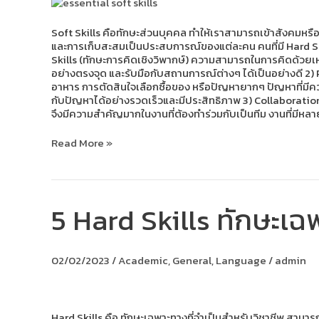
ที่
เด็ก
รุ่น
Soft Skills คือทักษะส่วนบุคคล ทำให้เราสามารถเข้าสังคมหรือทำ
ใหม่
และการเก็บสะสมเป็นประสบการณ์ของแต่ละคน คนที่มี Hard Skills
ควร
Skills (ทักษะการคิดเชิงวิพากษ์) ความสามารถในการคิดด้วยเหต
มี
อย่างตรงจุด และรับมือกับสถานการณ์ต่างๆ ได้เป็นอย่างดี 2) 
อาหาร การตัดสินใจเลือกซื้อของ หรือปัญหายากๆ ปัญหาที่มีคว
กับปัญหาได้อย่างรวดเร็วและมีประสิทธิภาพ 3) Collaboration Sk
จึงมีความสำคัญมากในงานที่ต้องทำร่วมกับเป็นทีม งานที่มีหล
Read More »
5 Hard Skills ทักษะเฉพา
5
Hard
Skills
ทักษะ
02/02/2023
/
Academic
,
General
,
Language
/
admin
เฉพาะ
ทาง
ที่
เด็ก
รุ่น
Hard Skills คือ ทักษะเฉพาะทางที่จำเป็นสำหรับวิชาชีพ สามารถ