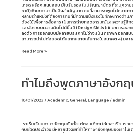
ใหม่
เกรด หรือคะแนนสอบ มีใบรับรอง ใบปริญญาบัตร ที่ระบุความสามา
ควร
ชาติ)ทักษะภาษาเป็นสิ่งสำคัญมาก คนที่สามารถพูดได้หลายภาษาจะ
มี
หลายตำแหน่งที่ต้องการคนที่มีความแข็งแรงในทักษะทางด้านภาษาม
ต้องใช้เพื่อการสื่อสาร เป็นการถ่ายทอดอารมณ์และความรู้สึก
และจัดระบบความคิดได้ดีขึ้น 3) Design Skills (ทักษะการอ
ลงตัว การออกแบบมีหลายประเภทไม่ว่าจะเป็น กราฟิก ออกแบบ
สามารถนำไปต่อยอดได้หลากหลายเส้นทางในอนาคต 4) Data A
Read More »
ทำไมถึงพูดภาษาอังกฤษไ
ทำไม
ถึง
พูด
ภาษา
16/01/2023
/
Academic
,
General
,
Language
/
admin
อังกฤษ
ไม่
ได้
สัก
ที
เราเริ่มเรียนภาษาอังกฤษกันตั้งแต่ตอนเด็กๆ ใช้เวลาเรียนร
กับชีวิตประจำวัน มีหลายปัจจัยที่ทำให้ภาษาอังกฤษของเราไม่เติบ