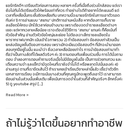
แชร์ทริคดีๆ เตรียมตัวก่อนการสอบ หลายๆ ครั้งที่เมื่อถึงช่วงใกล้สอบ แต่เรา
ยังไม่ทันได้เตรียมตัวให้พร้อมเท่าที่ควร ทำอย่างไรดีถ้าอยากได้คะแนนดี แต่
เวลาที่เหลือนั้นกระชั้นชิดเหลือเกิน บทความนี้จะมาแชร์ทริคในการเอาตัวรอด
กันค่ะ! 1) การอ่านแบบ “สแกน” ปกติการอ่านหนังสือ หากต้องการเก็บราย
ละเอียดให้ครบ มักใช้เวลาค่อนข้างนาน เพราะต้องจดจำรายละเอียดต่างๆ
เยอะ แต่หากเวลาเหลือน้อย เราจะต้องใช้วิธีการ “สแกน” แทนค่ะ ก็คือเน้นที่
หัวข้อสำคัญ อ่านตัวหัวข้อใหญ่และย่อย ไม่ต้องเจาะลึกรายละเอียดใน
พารากราฟมากนัก เน้นเข้าใจภาพรวม 2) ทำข้อสอบเก่า ข้อสอบเก่าล้วนเป็น
แหล่งข้อมูลชั้นดีของการสอบ เพราะมักจะมีแนวข้อสอบดีๆ ที่มักจะนำมาออก
สอบทุกปีอยู่ในนั้น แนะนำว่า ยิ่งเวลาเหลือน้อยเท่าไร การนำข้อสอบเก่ามาทำ
ถือว่าเป็นทางลัดที่ได้ผลดีจริงๆ ค่ะ 3) ถามตอบกับเพื่อนร่วมชั้น การได้นั่งถาม
ตอบ จำลองการตอบคำถามจริงเมื่อไม่มีข้อมูลในมือ เป็นการช่วยทบทวน และ
เตือนความจำ และเช็กว่ามีจุดไหนที่เรายังจำไม่ได้ หรือพลาดไปนั่นเองค่ะ 4)
อ่านสรุป ตามที่เราขีดเส้นไว้ ถ้าเราเคยเข้าเรียนวิชาเหล่านี้แล้ว เชื่อว่าตัวชีท
เอกสารการเรียน จะมีการเน้นบางส่วนที่คุณครูมักจะพูดถึงเอาไว้ เราสามารถ
ย้อนอ่านในส่วนนั้นเพิ่มเติม เพื่อเน้นการจดจำในส่วนที่สำคัญจริงๆ อีกครั้งค่ะ
5) ดู youtube สรุป […]
Read More »
ถ้าไม่รู้ว่าโตขึ้นอยากทำอาชีพ
ถ้า
ไม่รู้
ว่า