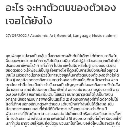
อะไร จะหาตัวตนของตัวเอง
โต
ขึ้น
อยาก
เจอได้ยังไง
ทำ
อาชีพ
อะไร
จะ
27/09/2022
/
Academic
,
Art
,
General
,
Language
,
Music
/
admin
หา
ตัว
ตน
ของ
คุณพ่อคุณแม่อาจเป็นกลุ้ม เมื่อเราอยากผลักดันให้เด็กๆ ได้ทำตามอาชีพใน
ตัว
ฝันของพวกเขา แต่เด็กๆ กลับไม่มีความฝัน หรือไม่รู้ว่า ตัวเองอยากเติบโตไป
เอง
ประกอบอาชีพอะไร? การที่เด็กๆ ไม่มีอาชีพในฝัน หรือไม่รู้ความชอบ ตัวตน
เจอ
ของตัวเอง จะให้พ่อแม่เป็นผู้เลือกทางให้ ก็ดูจะเป็นการบีบบังคับฝืนใจลูกจน
ได้
เกินไป แล้วอย่างนี้เราจะมีวิธีในการช่วยลูกค้นหาตัวตนของตัวเองอย่างไรได้
ยัง
บ้าง 1) ลองสังเกตจากกิจกรรมยามว่างของเด็กๆเมื่อเด็กๆ มีเวลาว่าง พวก
ไง
เขามักจะทำสิ่งไหนเป็นประจำ นั่นอาจเป็นสัญญาณที่บ่งบอกถึงความรักในสิ่ง
นั้น และสามารถนำไปต่อยอดเป็นอาชีพได้ อย่างเช่น ชอบวาดรูประบายสี อาจ
จะส่งเสริมให้เรียนศิลปะเพิ่มเติม ไม่แน่ว่า อนาคตอาจเติบโตไปเป็นศิลปิน
จิตรกร นักออกแบบ กราฟิคดีไซเนอร์ได้ 2) สังเกตจากสิ่งที่ทำได้ดีอาจไม่ใช่
สิ่งที่เด็กๆ บอกออกมาตรงๆ ว่าชอบ แต่เขามักจะทำสิ่งนั้นได้ดีเสมอ เช่น
สังเกตจากคะแนนสอบที่ทำได้ดีในวิชาภาษาอังกฤษ แสดงว่าเด็กๆ มี
พัฒนาการที่ดีในด้านภาษา อาจลองส่งไปเข้าแคมป์ หรือคอร์สเรียนภาษาสั้นๆ
ที่ต่างประเทศ เพื่อพัฒนาภาษาเพิ่มเติมได้ 3) สังเกตจากสิ่งที่เด็กๆ ร้องขอให้
เราทำเช่น อาจจะขอให้เล่นสิ่งนี้ด้วย ชวนเราไปที่ไหน ขอสิ่งไหนเป็นรางวัล สิ่ง