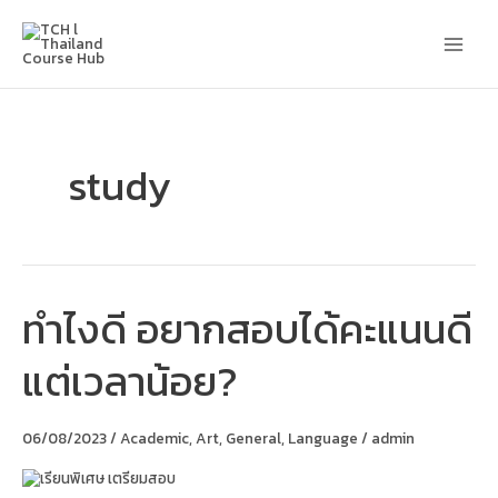
Skip
Main
to
content
Men
study
ทำไงดี อยากสอบได้คะแนนดี
ทำ
ไงดี
อยาก
แต่เวลาน้อย?
สอบ
ได้
คะแนน
ดี
06/08/2023
/
Academic
,
Art
,
General
,
Language
/
admin
แต่
เวลา
น้อย?