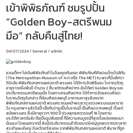
เข้าพิพิธภัณฑ์ ชมรูปปั้น
ชวน
เด็กๆ
เข้า
“Golden Boy-สตรีพนม
พิพิธภัณฑ์
ชม
รูป
มือ” กลับคืนสู่ไทย!
ปั้น
“Golden
Boy-
สตรี
04/07/2024
/
General
/
admin
พนม
มือ”
กลับ
คืน
ชวนเด็กๆ ไปเดินพิพิธภัณฑ์ ในวันหยุดกันเถอะ พิพิธภัณฑ์ศิลปะเมโทรโปลิทัน
สู่
(The Metropolitan Museum of Art หรือ The MET) ณ พระที่นั่งอิศรา
ไทย!
วินิจฉัย พิพิธภัณฑสถานแห่งชาติ พระนคร ได้มีการจัดพิธีมอบ โบราณวัตถุ
อายุราวหนึ่งพันปี จำนวน 2 ชิ้น แก่กรมศิลปากร อันได้แก่ Golden Boy และ
ประติมากรรมสตรีพนมมือ โดยทางกรมศิลปากร ได้ทำการจัดแสดงศิลปะ
โบราณวัตถุดังกล่าว ที่ห้องศิลปะลพบุรี อาคารมหาสุรสิงหนาท
พิพิธภัณฑสถานแห่งชาติ พระนคร ถนนหน้าพระธาตุ แขวงพระบรมมหาราช
วัง กรุงเทพฯ แล้ววันนี้! เชื่อกันว่ารูปปั้นโบราณนี้ เป็นศิลปะจากลพบุรี ตั้งแต่
สมัยพระนคร ซึ่งมีอายุราวๆ 900 ปี ช่วงพุทธศตวรรษที่ 16 โดยตาม
ประวัติศาสตร์แล้ว ถือเป็นรูปสัมฤทธิ์ ที่มีความสมบูรณ์ที่สุดตั้งแต่เคยพบมา
นั่นเอง! โดยนอกจากนี้ ยังมีประติมากรรมสำริดขนาดใหญ่ขุดพบจากปราสาท
สระกำแพงใหญ่ จังหวัดศรีสะเกษ จากพิพิธภัณฑสถานแห่งชาติ พิมาย ที่ถูก