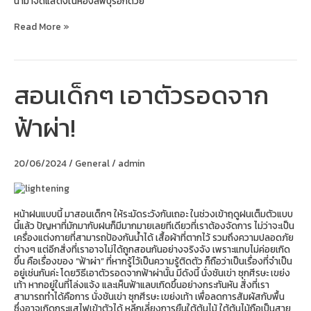
นำมาจัดแสดงในห้องลพบุรีอีกด้วย
Read More »
สอนเด็กๆ เอาตัวรอดจาก
สอน
เด็กๆ
เอา
ฟ้าผ่า!
ตัว
รอด
จาก
ฟ้าผ่า!
20/06/2024
/
General
/
admin
หน้าฝนแบบนี้ มาสอนเด็กๆ ให้ระมัดระวังกันเถอะ ในช่วงเข้าฤดูฝนเต็มตัวแบบ
นี้แล้ว ปัญหาที่มักมากับฝนก็มีมากมายเลยทีเดียวที่เราต้องจัดการ ไม่ว่าจะเป็น
เครื่องแต่งกายที่สามารถป้องกันน้ำได้ เสื้อผ้าที่ตากไว้ รวมถึงความปลอดภัย
ต่างๆ แต่อีกสิ่งที่เราอาจไม่ได้ถูกสอนกันอย่างจริงจัง เพราะแทบไม่ค่อยเกิด
ขึ้น คือเรื่องของ “ฟ้าผ่า” ที่หากรู้ไว้เป็นความรู้ติดตัว ก็ถือว่าเป็นเรื่องที่จำเป็น
อยู่เช่นกันค่ะ โดยวิธีเอาตัวรอดจากฟ้าผ่านั้น มีดังนี้ นั่งชันเข่า ซุกศีรษะ เขย่ง
เท้า หากอยู่ในที่โล่งแจ้ง และเห็นฟ้าแลบเกิดขึ้นอย่างกระทันหัน สิ่งที่เรา
สามารถทำได้คือการ นั่งชันเข่า ซุกศีรษะ เขย่งเท้า เพื่อลดการสัมผัสกับพื้น
ซึ่งอาจเกิดกระแสไฟเข้าตัวได้ หลีกเลี่ยงการยืนใต้ต้นไม้ ใต้ต้นไม้ถือเป็นสาย