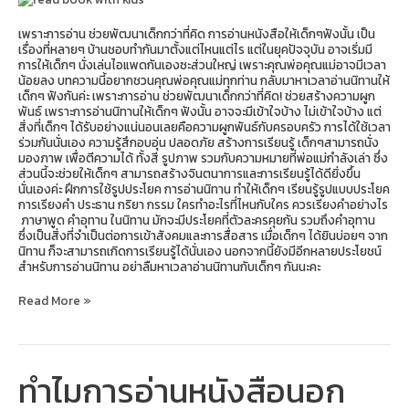
เพราะการอ่าน ช่วยพัฒนาเด็กกว่าที่คิด การอ่านหนังสือให้เด็กๆฟังนั้น เป็น
เรื่องที่หลายๆ บ้านชอบทำกันมาตั้งแต่ไหนแต่ไร แต่ในยุคปัจจุบัน อาจเริ่มมี
การให้เด็กๆ นั่งเล่นไอแพดกันเองซะส่วนใหญ่ เพราะคุณพ่อคุณแม่อาจมีเวลา
น้อยลง บทความนี้อยากชวนคุณพ่อคุณแม่ทุกท่าน กลับมาหาเวลาอ่านนิทานให้
เด็กๆ ฟังกันค่ะ เพราะการอ่าน ช่วยพัฒนาเด็กกว่าที่คิด! ช่วยสร้างความผูก
พันธ์ เพราะการอ่านนิทานให้เด็กๆ ฟังนั้น อาจจะมีเข้าใจบ้าง ไม่เข้าใจบ้าง แต่
สิ่งที่เด็กๆ ได้รับอย่างแน่นอนเลยคือความผูกพันธ์กับครอบครัว การได้ใช้เวลา
ร่วมกันนั่นเอง ความรู้สึกอบอุ่น ปลอดภัย สร้างการเรียนรู้ เด็กๆสามารถนั่ง
มองภาพ เพื่อตีความได้ ทั้งสี รูปภาพ รวมกับความหมายที่พ่อแม่กำลังเล่า ซึ่ง
ส่วนนี้จะช่วยให้เด็กๆ สามารถสร้างจินตนาการและการเรียนรู้ได้ดียิ่งขึ้น
นั่นเองค่ะ ฝึกการใช้รูปประโยค การอ่านนิทาน ทำให้เด็กๆ เรียนรู้รูปแบบประโยค
การเรียงคำ ประธาน กริยา กรรม ใครทำอะไรที่ไหนกับใคร ควรเรียงคำอย่างไร
ภาษาพูด คำอุทาน ในนิทาน มักจะมีประโยคที่ตัวละครคุยกัน รวมถึงคำอุทาน
ซึ่งเป็นสิ่งที่จำเป็นต่อการเข้าสังคมและการสื่อสาร เมื่อเด็กๆ ได้ยินบ่อยๆ จาก
นิทาน ก็จะสามารถเกิดการเรียนรู้ได้นั่นเอง นอกจากนี้ยังมีอีกหลายประโยชน์
สำหรับการอ่านนิทาน อย่าลืมหาเวลาอ่านนิทานกับเด็กๆ กันนะคะ
Read More »
ทำไมการอ่านหนังสือนอก
ทำไม
การ
อ่าน