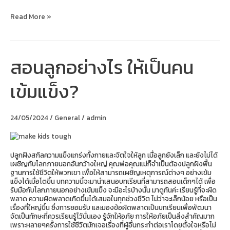
Read More »
สอนลูกอย่างไร ให้เป็นคน
สอน
ลูก
อย่างไร
เข้มแข็ง?
ให้
เป็น
คน
เข้ม
24/05/2024
/
General
/
admin
แข็ง?
ปลูกฝังสกิลความแข็งแกร่งทั้งกายและจิตใจให้ลูก เมื่อลูกยังเล็ก และยังไม่ได้
เผชิญกับโลกภายนอกอันกว้างใหญ่ คุณพ่อคุณแม่ก็จำเป็นต้องปลูกฝังพื้น
ฐานการใช้ชีวิตให้พวกเขา เพื่อให้สามารถเผชิญเหตุการณ์ต่างๆ อย่างเข้ม
แข็งได้เมื่อโตขึ้น บทความนี้จะมานำเสนอบทเรียนที่สามารถสอนเด็กๆได้ เพื่อ
รับมือกับโลกภายนอกอย่างเข้มแข็ง จะมีอะไรบ้างนั้น มาดูกันค่ะ เรียนรู้ที่จะผิด
พลาด ความผิดพลาดเกิดขึ้นได้เสมอในทุกช่วงชีวิต ไม่ว่าจะเล็กน้อย หรือเป็น
เรื่องที่ใหญ่ขึ้น ซึ่งการยอมรับ และมองข้อผิดพลาดเป็นบทเรียนเพื่อพัฒนา
จัดเป็นทักษะที่ควรเรียนรู้ไว้นั่นเอง รู้จักให้อภัย การให้อภัยเป็นสิ่งสำคัญมาก
เพราะหลายๆครั้งการใช้ชีวิตมักเจอเรื่องที่ผู้อื่นกระทำต่อเราโดยตั้งใจหรือไม่