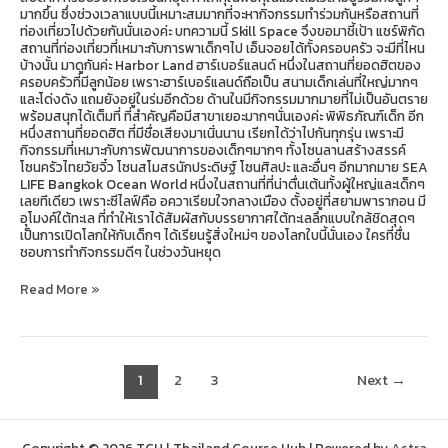
มากขึ้น ซึ่งช่วงเวลาแบบนี้เหมาะสมมากที่จะหากิจกรรมทำร่วมกันหรือสถานที่
ท่องเที่ยวไปด้วยกันนั่นเองค่ะ บทความนี้ Skill Space จึงขอมาชี้เป้า แชร์พิกัด
สถานที่ท่องเที่ยวที่เหมาะกับการพาเด็กๆไป เอ็นจอยได้ทั้งครอบครัว จะมีที่ไหน
บ้างนั้น มาดูกันค่ะ Harbor Land ฮาร์เบอร์แลนด์ หนึ่งในสถานที่ยอดฮิตของ
ครอบครัวที่มีลูกน้อย เพราะฮาร์เบอร์แลนด์ถือเป็น สนามเด็กเล่นที่ใหญ่มากๆ
และโด่งดัง แถมยังอยู่ในร่มอีกด้วย ด้านในมีกิจกรรมมากมายที่ไม่เป็นอันตราย
พร้อมสนุกได้เต็มที่ ที่สำคัญคือมีสาขาเยอะมากๆนั่นเองค่ะ พิพิธภัณฑ์เด็ก อีก
หนึ่งสถานที่ยอดฮิต ที่มีชื่อเสียงมาเนิ่นนาน เรียกได้ว่าไปกันทุกรุ่น เพราะมี
กิจกรรมที่เหมาะกับการพัฒนาการของเด็กๆมากๆ ทั้งโซนลานสร้างสรรค์
โซนครัวไทยวัยจิ๋ว โซนสโมสรนักประดิษฐ์ โซนศิลปะ และอื่นๆ อีกมากมาย SEA
LIFE Bangkok Ocean World หนึ่งในสถานที่ที่น่าตื่นเต้นทั้งผู้ใหญ่และเด็กๆ
เลยทีเดียว เพราะซีไลฟ์คือ อควาเรียมใจกลางเมือง ตั้งอยู่ที่สยามพารากอน มี
อุโมงค์ใต้ทะเล ที่ทำให้เราได้สัมผัสกับบรรยากาศใต้ทะเลลึกแบบใกล้ชิดสุดๆ
เป็นการเปิดโลกให้กับเด็กๆ ได้เรียนรู้สิ่งใหม่ๆ ของโลกใบนี้นั่นเอง ใครที่ชื่น
ชอบการทำกิจกรรมดีๆ ในช่วงวันหยุด
Read More »
1
2
3
Next
→