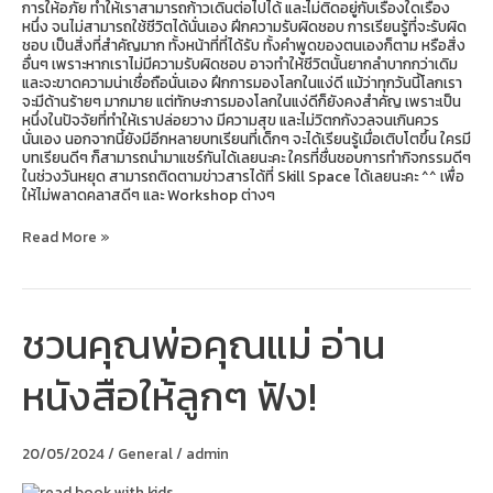
การให้อภัย ทำให้เราสามารถก้าวเดินต่อไปได้ และไม่ติดอยู่กับเรื่องใดเรื่อง
หนึ่ง จนไม่สามารถใช้ชีวิตได้นั่นเอง ฝีกความรับผิดชอบ การเรียนรู้ที่จะรับผิด
ชอบ เป็นสิ่งที่สำคัญมาก ทั้งหน้าที่ที่ได้รับ ทั้งคำพูดของตนเองก็ตาม หรือสิ่ง
อื่นๆ เพราะหากเราไม่มีความรับผิดชอบ อาจทำให้ชีวิตนั้นยากลำบากกว่าเดิม
และจะขาดความน่าเชื่อถือนั่นเอง ฝึกการมองโลกในแง่ดี แม้ว่าทุกวันนี้โลกเรา
จะมีด้านร้ายๆ มากมาย แต่ทักษะการมองโลกในแง่ดีก็ยังคงสำคัญ​ เพราะเป็น
หนึ่งในปัจจัยที่ทำให้เราปล่อยวาง มีความสุข และไม่วิตกกังวลจนเกินควร
นั่นเอง นอกจากนี้ยังมีอีกหลายบทเรียนที่เด็กๆ จะได้เรียนรู้เมื่อเติบโตขึ้น ใครมี
บทเรียนดีๆ ก็สามารถนำมาแชร์กันได้เลยนะคะ ใครที่ชื่นชอบการทำกิจกรรมดีๆ
ในช่วงวันหยุด สามารถติดตามข่าวสารได้ที่ Skill Space ได้เลยนะคะ ^^ เพื่อ
ให้ไม่พลาดคลาสดีๆ และ Workshop ต่างๆ
Read More »
ชวนคุณพ่อคุณแม่ อ่าน
ชวน
คุณ
พ่อคุณ
หนังสือให้ลูกๆ ฟัง!
แม่
อ่าน
หนังสือ
ให้
20/05/2024
/
General
/
admin
ลูกๆ
ฟัง!