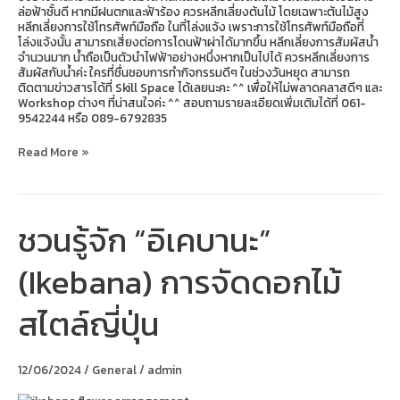
ล่อฟ้าชั้นดี หากมีฝนตกและฟ้าร้อง ควรหลีกเลี่ยงต้นไม้ โดยเฉพาะต้นไม้สูง
หลีกเลี่ยงการใช้โทรศัพท์มือถือ ในที่โล่งแจ้ง เพราะการใช้โทรศัพท์มือถือที่
โล่งแจ้งนั้น สามารถเสี่ยงต่อการโดนฟ้าผ่าได้มากขึ้น หลีกเลี่ยงการสัมผัสน้ำ
จำนวนมาก น้ำถือเป็นตัวนำไฟฟ้าอย่างหนึ่งหากเป็นไปได้ ควรหลีกเลี่ยงการ
สัมผัสกับน้ำค่ะ ใครที่ชื่นชอบการทำกิจกรรมดีๆ ในช่วงวันหยุด สามารถ
ติดตามข่าวสารได้ที่ Skill Space ได้เลยนะคะ ^^ เพื่อให้ไม่พลาดคลาสดีๆ และ
Workshop ต่างๆ ที่น่าสนใจค่ะ ^^ สอบถามรายละเอียดเพิ่มเติมได้ที่ 061-
9542244 หรือ 089-6792835
Read More »
ชวนรู้จัก “อิเคบานะ”
ชวน
รู้จัก
“อิเค
(Ikebana) การจัดดอกไม้
บานะ”
(Ikebana)
การ
สไตล์ญี่ปุ่น
จัด
ดอกไม้
สไตล์
ญี่ปุ่น
12/06/2024
/
General
/
admin