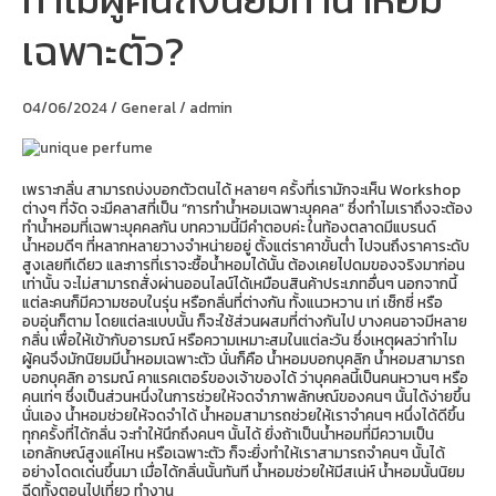
ผู้คน
ถึง
เฉพาะตัว?
นิยม
ทำ
น้ำหอม
เฉพาะ
04/06/2024
/
General
/
admin
ตัว?
เพราะกลิ่น สามารถบ่งบอกตัวตนได้ หลายๆ ครั้งที่เรามักจะเห็น Workshop
ต่างๆ ที่จัด จะมีคลาสที่เป็น “การทำน้ำหอมเฉพาะบุคคล” ซึ่งทำไมเราถึงจะต้อง
ทำน้ำหอมที่เฉพาะบุคคลกัน บทความนี้มีคำตอบค่ะ ในท้องตลาดมีแบรนด์
น้ำหอมดีๆ ที่หลากหลายวางจำหน่ายอยู่ ตั้งแต่ราคาขั้นต่ำ ไปจนถึงราคาระดับ
สูงเลยทีเดียว และการที่เราจะซื้อน้ำหอมได้นั้น ต้องเคยไปดมของจริงมาก่อน
เท่านั้น จะไม่สามารถสั่งผ่านออนไลน์ได้เหมือนสินค้าประเภทอื่นๆ นอกจากนี้
แต่ละคนก็มีความชอบในรุ่น หรือกลิ่นที่ต่างกัน ทั้งแนวหวาน เท่ เซ็กซี่ หรือ
อบอุ่นก็ตาม โดยแต่ละแบบนั้น ก็จะใช้ส่วนผสมที่ต่างกันไป บางคนอาจมีหลาย
กลิ่น เพื่อให้เข้ากับอารมณ์ หรือความเหมาะสมในแต่ละวัน ซึ่งเหตุผลว่าทำไม
ผู้คนจึงมักนิยมมีน้ำหอมเฉพาะตัว นั่นก็คือ น้ำหอมบอกบุคลิก น้ำหอมสามารถ
บอกบุคลิก อารมณ์ คาแรคเตอร์ของเจ้าของได้ ว่าบุคคลนี้เป็นคนหวานๆ หรือ
คนเท่ๆ ซึ่งเป็นส่วนหนึ่งในการช่วยให้จดจำภาพลักษณ์ของคนๆ นั้นได้ง่ายขึ้น
นั่นเอง น้ำหอมช่วยให้จดจำได้ น้ำหอมสามารถช่วยให้เราจำคนๆ หนึ่งได้ดีขึ้น
ทุกครั้งที่ได้กลิ่น จะทำให้นึกถึงคนๆ นั้นได้ ยิ่งถ้าเป็นน้ำหอมที่มีความเป็น
เอกลักษณ์สูงแค่ไหน หรือเฉพาะตัว ก็จะยิ่งทำให้เราสามารถจำคนๆ นั้นได้
อย่างโดดเด่นขึ้นมา เมื่อได้กลิ่นนั้นทันที น้ำหอมช่วยให้มีสเน่ห์ น้ำหอมนั้นนิยม
ฉีดทั้งตอนไปเที่ยว ทำงาน