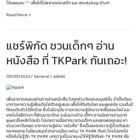
ได้เลยนะคะ ^^ เพื่อให้ไม่พลาดคลาสดีๆ และ Workshop ต่างๆ
Read More »
แชร์พิกัด ชวนเด็กๆ อ่าน
แชร์
พิกัด
ชวน
หนังสือ ที่ TKPark กันเถอะ!
เด็กๆ
อ่าน
หนังสือ
ที่
09/05/2024
/
General
/
admin
TKPark
กัน
เถอะ!
เพิ่มอาหารสมองผ่านการอ่านหนังสือ ในทุกช่วงวัยของมนุษย์นั้น จำเป็นต้อง
มาการหาความรู้เพิ่มเติมใส่ตัวอยู่เสมอ เพื่อให้ทันกับโลก และยุคสมัย รวมถึงมี
ทักษะติดตัวไว้อีกด้วย ซึ่งในปัจจุบัน การหาความรู้มักมาจากสื่อออนไลน์ และ
เทคโนโลยีต่างๆ ที่พัฒนามาไกล จนในบางบ้าน เด็กๆ อาจเน้นการอ่านจาก
ipad เป็นหลักไปแล้ว ในบทความนี้อยากมาชวนเด็กๆ และคุณพ่อคุณแม่ หา
ช่วงเวลาวันหยุด มาหาความรู้ผ่าน “หนังสือ” ซึ่งเป็นแหล่งความรู้ดั้งเดิมและ
หลากหลาย ในห้องสมุดใจกลางเมือง อย่าง TK PARK กันค่ะ ใครไม่เคยไป
หรือยังไม่รู้จัก TK PARK บทความนี้จะมาแนะนำให้รู้จักกันค่ะ TK PARK คือ