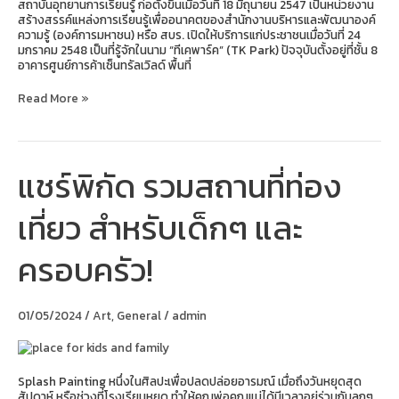
สถาบันอุทยานการเรียนรู้ ก่อตั้งขึ้นเมื่อวันที่ 18 มิถุนายน 2547 เป็นหน่วยงาน
สร้างสรรค์แหล่งการเรียนรู้เพื่ออนาคตของสำนักงานบริหารและพัฒนาองค์
ความรู้ (องค์การมหาชน) หรือ สบร. เปิดให้บริการแก่ประชาชนเมื่อวันที่ 24
มกราคม 2548 เป็นที่รู้จักในนาม “ทีเคพาร์ค” (TK Park) ปัจจุบันตั้งอยู่ที่ชั้น 8
อาคารศูนย์การค้าเซ็นทรัลเวิลด์ พื้นที่
Read More »
แชร์พิกัด รวมสถานที่ท่อง
แชร์
พิกัด
รวม
เที่ยว สำหรับเด็กๆ และ
สถาน
ที่
ท่อง
ครอบครัว!
เที่ยว
สำหรับ
เด็กๆ
และ
01/05/2024
/
Art
,
General
/
admin
ครอบครัว!
Splash Painting หนึ่งในศิลปะเพื่อปลดปล่อยอารมณ์ เมื่อถึงวันหยุดสุด
สัปดาห์ หรือช่วงที่โรงเรียนหยุด ทำให้คุณพ่อคุณแม่ได้มีเวลาอยู่ร่วมกับลูกๆ