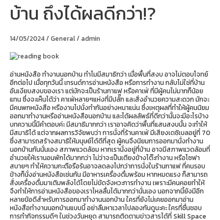
บ้าน ถึงได้ผลดีกว่า!?
หนังสือ
นอก
บ้าน
ถึง
14/05/2024
/
General
/
admin
ได้
ผล
ดี
กว่า!?
อ่านหนังสือ ทำงานนอกบ้าน ทำไมมีสมาธิกว่า เมื่อพื้นที่สงบ อาจไม่ตอบโจทย์
อีกต่อไป เมื่อทุกวันนี้ เทรนด์การอ่านหนังสือ หรือการทำงาน กลับไม่ใช่ที่บ้าน
อันเงียบสงบของเรา แต่มักจะเป็นร้านกาแฟ หรือคาเฟ่ ที่มีผู้คนไม่มากก็น้อย
แทน ซึ่งจะเห็นได้ว่า คาเฟ่หลายๆแห่งที่มีปลั๊ก และสิ่งอำนวยความสะดวก มักจะ
มีคนพกหนังสือ หรืองานไปนั่งทำกันอย่างหนาแน่น ซึ่งเหตุผลที่ทำให้ผู้คนนิยม
ออกมาทำงานหรืออ่านหนังสือนอกบ้าน และได้ผลลัพธ์ที่ดีกว่านั้นจะมีอะไรบ้าง
บทความนี้มีคำตอบค่ะ มีสมาธิมากกว่า เราอาจคิดว่าพื้นที่แสนสงบนั้น จะทำให้
มีสมาธิได้ แต่จากผลการวิจัยพบว่า การนั่งที่ร้านคาเฟ่ มีเสียงเดซิเบลอยู่ที่ 70
ซึ่งสามารถสร้างสมาธิให้มนุษย์ได้ดีที่สุด ผู้คนจึงนิยมการออกมานั่งทำงาน
นอกบ้านกันนั่นเอง สภาพแวดล้อม หากเรานั่งอยู่ที่บ้าน อาจมีสภาพแวดล้อมที่
อำนวยให้เรานอนพักได้มากกว่า ไม่ว่าจะเป็นเตียงข้างโต๊ะทำงาน หรือโซฟา
สบายๆ ทำให้ความกะตือรือร้นอาจลดลงไปกว่าการนั่งในร้านกาแฟ ที่คนรอบ
ข้างก็นั่งอ่านหนังสือเช่นกัน มีอาหารเครื่องดื่มพร้อม หากหมดแรง ก็สามารถ
สั่งเครื่องดื่มมาเติมพลังได้โดยไม่ขัดจังหวะการทำงาน เพราะมีคนคอยทำให้
จึงทำให้การอ่านหนังสือของเราไหลลื่นได้มากกว่านั่นเอง นอกจากนี้ยังมีอีก
หลายข้อดีสำหรับการออกมาทำงานนอกบ้าน ใครที่ยังไม่เคยออกมาอ่าน
หนังสือทำงานนอกบ้านแบบนี้ อย่าลืมหาเวลาไปลองกันดูนะคะ ใครที่ชื่นชอบ
การทำกิจกรรมดีๆ ในช่วงวันหยุด สามารถติดตามข่าวสารได้ที่ Skill Space