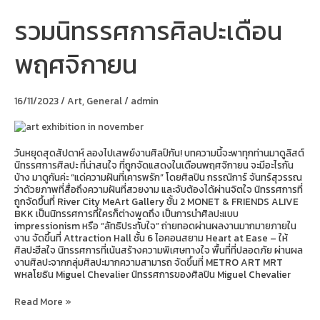
รวมนิทรรศการศิลปะเดือน
รวม
นิทรรศการ
ศิลปะ
พฤศจิกายน
เดือน
พฤศจิกายน
16/11/2023
/
Art
,
General
/
admin
วันหยุดสุดสัปดาห์ ลองไปเสพย์งานศิลป์กัน! บทความนี้จะพาทุกท่านมาดูลิสต์
นิทรรศการศิลปะ ที่น่าสนใจ ที่ถูกจัดแสดงในเดือนพฤศจิกายน จะมีอะไรกัน
บ้าง มาดูกันค่ะ “แด่ความฝันที่เคารพรัก” โดยศิลปิน กรรณิการ์ จันทร์สุวรรณ
ว่าด้วยภาพที่สื่อถึงความฝันที่สวยงาม และจับต้องได้ผ่านจิตใจ นิทรรศการที่
ถูกจัดขึ้นที่ River City MeArt Gallery ชั้น 2 MONET & FRIENDS ALIVE
BKK เป็นนิทรรศการที่ใครก็ต่างพูดถึง เป็นการนำศิลปะแบบ
impressionism หรือ “ลัทธิประทับใจ” ถ่ายทอดผ่านผลงานมากมายภายใน
งาน จัดขึ้นที่ Attraction Hall ชั้น 6 ไอคอนสยาม Heart at Ease – ให้
ศิลปะฮีลใจ นิทรรศการที่เน้นสร้างความพิเศษทางใจ พื้นที่ที่ปลอดภัย ผ่านผล
งานศิลปะจากกลุ่มศิลปะมากความสามารถ จัดขึ้นที่ METRO ART MRT
พหลโยธิน Miguel Chevalier นิทรรศการของศิลปิน Miguel Chevalier
Read More »