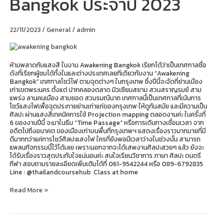
Bangkok ประจำปี 2023
Bangkok
ประจำ
ปี
22/11/2023
/
General
/
admin
2023
ห้ามพลาดกับแสงสี ในงาน Awakening Bangkok เรียกได้ว่าเป็นเทศกาลชื่อ
ดังที่เรียกผู้ชมได้ทั้งในและต่างประเทศเลยทีเดียวกับงาน “Awakening
Bangkok” เทศกาลโชว์ไฟ ตามจุดต่างๆ ในกรุงเทพ ซึ่งปีนี้จะจัดที่ย่านเมือง
เก่าเขตพระนคร ตั้งแต่ ปากคลองตลาด มิวเซียมสยาม สวนสราญรมย์ สาม
แพร่ง ลานคนเมือง สามยอด สวนรมณีนาถ เทศกาลนี้เป็นเทศกาลที่เน้นการ
โชว์แสงไฟเพื่อจุดประกายย่านเก่าแก่ของกรุงเทพ ให้ดูทันสมัย และมีความเป็น
ศิลปะ ผ่านแสงสีเทคนิคการใช้ Projection mapping ตลอดงานค่ะ ในครั้งที่
6 ของงานปีนี้ จะมาในธีม “Time Passage” หรือการเดินทางเชื่อมเวลา จาก
อดีตไปถึงอนาคต ของเมืองเก่าบนพื้นที่กรุงเทพฯ แสดงเรื่องราวมากมายที่มี
ดีมากกว่าแค่การโชว์ศิลปะแสงไฟ ใครที่ยังพอมีเวลาว่างในช่วงนั้น สามารถ
แพลนกิจกรรมนี้ไว้ได้เลย เพราะนอกจากจะได้เสพงานศิลปะสวยๆ แล้ว ยังจะ
ได้รับเรื่องราวสุดประทับใจแน่นอนค่ะ สนใจเรียนวิชาการ ภาษา ศิลปะ ดนตรี
กีฬา สอบถามรายละเอียดเพิ่มเติมได้ที่ 061-9542244 หรือ 089-6792835
Line : @thailandcoursehub Class at home
Read More »