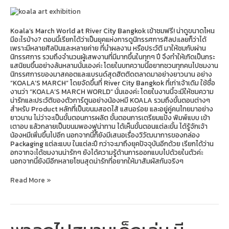
Koala’s March World at River City Bangkok เข้าชมฟรี! น่าดูขนาดไหน
มีอะไรบ้าง? ตอนนี้เรียกได้ว่าเป็นยุคแห่งการดูนิทรรศการศิลปะเลยก็ว่าได้
เพราะมีหลายศิลปินและหลายค่าย ที่นำผลงาน หรือประวัติ มาให้ชมกับผ่าน
นิทรรศการ รวมถึงจำนวนผู้เสพงานที่มีมากขึ้นในทุกๆ ปี จึงทำให้เกิดเป็นกระ
แสนิยมขึ้นอย่างล้นหลามนั่นเองค่ะ โดยในบทความนี้อยากชวนทุกคนไปชมงาน
นิทรรศการของมาสคอตและแบรนด์สุดฮิตติดตลาดมาอย่างยาวนาน อย่าง
“KOALA’S MARCH” โดยจัดขึ้นที่ River City Bangkok ที่เก่าเจ้าเดิม ใช้ชื่อ
งานว่า “KOALA’S MARCH WORLD” นั่นเองค่ะ โดยในงานนี้จะมีให้ชมความ
น่ารักและประวัติของตัวการ์ตูนอย่างน้องหมี KOALA รวมถึงขั้นตอนต่างๆ
สำหรับ Product หลักที่เป็นขนมสอดไส้ แสนอร่อย และอยู่คู่คนไทยมาอย่าง
ยาวนาน ไม่ว่าจะเป็นขั้นตอนการผลิต ขั้นตอนการเตรียมแป้ง พิมพ์แบบ เข้า
เตาอบ แล้วกลายเป็นขนมพองฟูน่าทาน ได้เห็นขั้นตอนแต่ละขั้น ได้รู้จักเจ้า
น้องหมีเพิ่มขึ้นไปอีก นอกจากนี้ก็ยังมีเสนอเรื่องวิวัฒนาการของกล่อง
Packaging แต่ละแบบ ในแต่ละปี กว่าจะมาถึงยุคปัจจุบันอีกด้วย เรียกได้ว่าน
อกจากจะได้ชมงานน่ารักๆ ยังได้ความรู้ด้านการออกแบบไปด้วยในตัวค่ะ
นอกจากนี้ยังมีอีกหลายโซนสุดน่ารักที่อยากให้มาสัมผัสกันจริงๆ
Read More »
พา