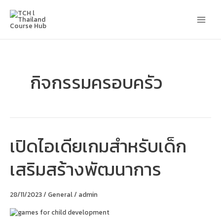
Skip
Main
to
content
Men
กิจกรรมครอบครัว
เปิดไอเดียเกมสำหรับเด็ก
เปิด
ไอ
เดีย
เสริมสร้างพัฒนาการ
เกม
สำหรับ
เด็ก
เสริม
28/11/2023
/
General
/
admin
สร้าง
พัฒนาการ