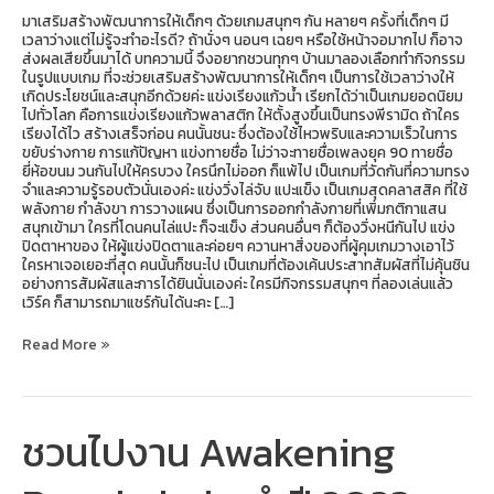
มาเสริมสร้างพัฒนาการให้เด็กๆ ด้วยเกมสนุกๆ กัน หลายๆ ครั้งที่เด็กๆ มี
เวลาว่างแต่ไม่รู้จะทำอะไรดี? ถ้านั่งๆ นอนๆ เฉยๆ หรือใช้หน้าจอมากไป ก็อาจ
ส่งผลเสียขึ้นมาได้ บทความนี้ จึงอยากชวนทุกๆ บ้านมาลองเลือกทำกิจกรรม
ในรูปแบบเกม ที่จะช่วยเสริมสร้างพัฒนาการให้เด็กๆ เป็นการใช้เวลาว่างให้
เกิดประโยชน์และสนุกอีกด้วยค่ะ แข่งเรียงแก้วน้ำ เรียกได้ว่าเป็นเกมยอดนิยม
ไปทั่วโลก คือการแข่งเรียงแก้วพลาสติก ให้ตั้งสูงขึ้นเป็นทรงพีรามิด ถ้าใคร
เรียงได้ไว สร้างเสร็จก่อน คนนั้นชนะ ซึ่งต้องใช้ไหวพริบและความเร็วในการ
ขยับร่างกาย การแก้ปัญหา แข่งทายชื่อ ไม่ว่าจะทายชื่อเพลงยุค 90 ทายชื่อ
ยี่ห้อขนม วนกันไปให้ครบวง ใครนึกไม่ออก ก็แพ้ไป เป็นเกมที่วัดกันที่ความทรง
จำและความรู้รอบตัวนั่นเองค่ะ แข่งวิ่งไล่จับ แปะแข็ง เป็นเกมสุดคลาสสิค ที่ใช้
พลังกาย กำลังขา การวางแผน ซึ่งเป็นการออกกำลังกายที่เพิ่มกติกาแสน
สนุกเข้ามา ใครที่โดนคนไล่แปะ ก็จะแข็ง ส่วนคนอื่นๆ ก็ต้องวิ่งหนีกันไป แข่ง
ปิดตาหาของ ให้ผู้แข่งปิดตาและค่อยๆ ควานหาสิ่งของที่ผู้คุมเกมวางเอาไว้
ใครหาเจอเยอะที่สุด คนนั้นก็ชนะไป เป็นเกมที่ต้องเค้นประสาทสัมผัสที่ไม่คุ้นชิน
อย่างการสัมผัสและการได้ยินนั่นเองค่ะ ใครมีกิจกรรมสนุกๆ ที่ลองเล่นแล้ว
เวิร์ค ก็สามารถมาแชร์กันได้นะคะ […]
Read More »
ชวนไปงาน Awakening
ชวน
ไป
งาน
Awakening