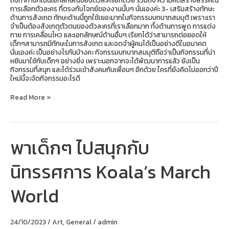
การเลือกตัวละคร ที่ตรงกับโจทย์ของงานนั้นๆ นั่นเองค่ะ 3- เสริมสร้างทักษะ
ด้านการสังเกต ทักษะด้านนี้ถูกใช้เยอะมากในกิจกรรมบทบาทสมมุติ เพราะเรา
จำเป็นต้องสังเกตุตัวตนของตัวละครที่เราเลือกมาก ทั้งด้านการพูด การแต่ง
กาย การเคลื่อนไหว และเอกลักษณ์ด้านอื่นๆ เรียกได้ว่าสามารถต่อยอดให้
เด็กๆสามารถมีทักษะในการสังเกต และจดจำผู้คนได้เป็นอย่างดีในอนาคต
นั่นเองค่ะ เป็นอย่างไรกันบ้างคะ กิจกรรมบทบาทสมมุติถือว่าเป็นกิจกรรมที่น่า
หยิบมาใช้กับเด็กๆ อย่างยิ่ง เพราะนอกจากจะได้พัฒนาการแล้ว ยังเป็น
กิจกรรมที่สนุก และได้ร่วมเข้าสังคมกับเพื่อนๆ อีกด้วย ใครที่ยังคิดไม่ออกว่าปี
ใหม่นี้จะจัดกิจกรรมอะไรดี
Read More »
พาเด็กๆ ไปสนุกกับ
พา
เด็กๆ
ไป
นิทรรศการ Koala’s March
สนุก
กับ
นิทรรศการ
World
Koala’s
March
World
24/10/2023
/
Art
,
General
/
admin