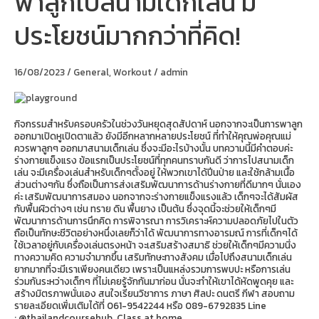
พาลูกไปสนามเด็กเล่น มี
ลูก
ไป
ประโยชน์มากกว่าที่คิด!
สนาม
เด็ก
เล่น
มี
16/08/2023
/
General
,
Workout
/
admin
ประโยชน์
มากกว่า
ที่
คิด!
กิจกรรมสำหรับครอบครัวในช่วงวันหยุดสุดสัปดาห์ นอกจากจะเป็นการพาลูก
ออกมาเปิดหูเปิดตาแล้ว ยังมีอีกหลากหลายประโยชน์ ที่ทำให้คุณพ่อคุณแม่
ควรพาลูกๆ ออกมาสนามเด็กเล่น ซึ่งจะมีอะไรบ้างนั้น บทความนี้มีคำตอบค่ะ
ร่างกายแข็งแรง ข้อแรกเป็นประโยชน์ที่ทุกคนทราบกันดี ว่าการไปสนามเด็ก
เล่น จะมีเครื่องเล่นสำหรับเด็กๆตั้งอยู่ ให้พวกเขาได้ปีนป่าย และใช้กล้ามเนื้อ
ส่วนต่างๆกัน ซึ่งถือเป็นการส่งเสริมพัฒนาการด้านร่างกายที่ดีมากๆ นั่นเอง
ค่ะ เสริมพัฒนาการสมอง นอกจากจะร่างกายแข็งแรงแล้ว เด็กๆจะได้สัมผัส
กับพื้นผิวต่างๆ เช่น ทราย ดิน พื้นยาง เป็นต้น ซึ่งจุดนี้จะช่วยให้เด็กๆมี
พัฒนาการด้านการนึกคิด การพิจารณา การวิเคราะห์ความปลอดภัยไปในตัว
ถือเป็นทักษะชีวิตอย่างหนึ่งเลยก็ว่าได้ พัฒนาการทางอารมณ์ การที่เด็กๆได้
ใช้เวลาอยู่กับเครื่องเล่นตรงหน้า จะเสริมสร้างสมาธิ ช่วยให้เด็กๆมีความนิ่ง
ทางความคิด ความจำมากขึ้น เสริมทักษะทางสังคม เมื่อไปถึงสนามเด็กเล่น
ยากมากที่จะมีเราเพียงคนเดียว เพราะเป็นแหล่งรวมการพบปะ หรือการเล่น
ร่วมกันระหว่างเด็กๆ ที่ไม่เคยรู้จักกันมาก่อน นั่นจะทำให้เขาได้หัดพูดคุย และ
สร้างมิตรภาพนั่นเอง สนใจเรียนวิชาการ ภาษา ศิลปะ ดนตรี กีฬา สอบถาม
รายละเอียดเพิ่มเติมได้ที่ 061-9542244 หรือ 089-6792835 Line
: @thailandcoursehub Class at home