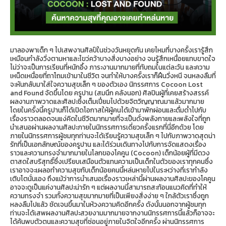
มาลองพาเด็ก ๆ ไปเสพงานศิลป์ในช่วงวันหยุดกัน เคยไหมที่บางครั้งเรารู้สึก
เหมือนกำลังวิ่งตามหาและไขว่คว้าบางสิ่งบางอย่าง จนรู้สึกเหนื่อยแทบขาดใจ
ไม่ว่าจะเป็นการเรียนที่หนักอึ้ง ภาระงานมากมายที่ทับถมในแต่ละวัน และความ
เหน็ดเหนื่อยที่ถาโถมเข้ามาในชีวิต จนทำให้บางครั้งเราก็ฝืนวิ่งหนี จนหลงลืมที่
จะหันกลับมาใส่ใจความสุขเล็ก ๆ ของตัวเอง นิทรรศการ Cocoon Lost
and Found จัดขึ้นโดย ครูปาน (สมนึก คลังนอก) ศิลปินผู้ที่เคยสร้างสรรค์
ผลงานภาพวาดและศิลปะซึ่งเต็มเปี่ยมไปด้วยจิตวิญญาณมาแล้วมากมาย
โดยในครั้งนี้ครูปานก็ได้เปิดโอกาสให้ผู้คนได้เข้ามาพักผ่อนและดื่มด่ำไปกับ
เรื่องราวตลอดจนแง่คิดในชีวิตมากมายที่จะเป็นดั่งพลังกายและพลังใจที่ถูก
นำเสนอผ่านผลงานศิลปะภายในนิทรรศการเดี่ยวครั้งแรกที่นี่อีกด้วย โดย
ภายในนิทรรศการผู้ชมทุกท่านจะได้เรียนรู้ความสุขเล็ก ๆ ไปกับภาพวาดสุดน่า
รักที่เป็นเอกลักษณ์ของครูปาน และได้ร่วมเดินทางไปกับการจัดแสดงเรื่อง
ราวและความทรงจำมากมายในโลกของโคคูน (Cocoon) เด็กน้อยผู้ที่มีดวง
ตาสดใสบริสุทธิ์ซึ่งเปรียบเสมือนตัวแทนความเป็นเด็กในตัวของเราทุกคนซึ่ง
เราอาจจะเผลอทำความสุขกับเด็กน้อยคนนี้หล่นหายไปในระหว่างที่เรากำลัง
เติบโตนั่นเอง ถึงแม้ว่าการนำเสนอเรื่องราวเหล่านี้ผ่านผลงานศิลปะของโคคูน
อาจจะดูเป็นแค่งานศิลปะน่ารัก ๆ แต่ผลงานนี้สามารถสะท้อนแนวคิดที่ทำให้
ความทรงจำ รวมทั้งความสุขมากมายที่เป็นเพียงสิ่งง่าย ๆ ใกล้ตัวเราซึ่งถูก
หลงลืมไปแล้ว ชัดเจนขึ้นมาในห้วงความคิดอีกครั้ง ดังนั้นนอกจากผู้ชมทุก
ท่านจะได้เสพผลงานศิลปะสวยงามมากมายจากงานนิทรรศการนี้แล้วก็อาจจะ
ได้ค้นพบตัวตนและความสุขที่ซ่อนอยู่ภายในจิตใจอีกครั้ง ผ่านนิทรรศการ