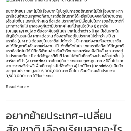
ง่าย
ที่สุด
อยากย้ายประเทศ ไม่ใช่เรื่องยาก ในปัจุบันการขอสัญชาติไม่ใช่เรื่องยาก หาก
เรามีเงินจำนวนมากพอก็สามารถซื้อสัญชาติได้ หรือเป็นบุคคลที่เข้าข่ายตาม
เงื่อนไขที่ประเทศนั้นกำหนด ซึ่งแต่ละประเทศก็จะมีเงื่อนไขในการขอสัญชาติที่
แตกต่างกันไป มาลองดูกันว่ามีประเทศไหนที่น่าสนใจบ้าง 1) อุรุกวัย
(Uruguay) คนโสด ต้องอาศัยอยู่ในประเทศไม่ต่ำกว่า 5 ปี และมีเงินฝากใน
บัญชีจำนวนหนึ่ง หากแต่งงาน ต้องอาศัยอยู่ในประเทศไม่ต่ำกว่า 3 ปี 2)
บราซิล (Brazil) ต้องอยู่ในบราซิลไม่ต่ำกว่า 5 ปี หากแต่งงานกับชาวบราซิล
จะได้สัญชาติหลังจากแต่งงาน 1 ปี เด็กที่เกิดในประเทศบราซิลก็จะได้สัญชาติ
บราซิลอัตโนมัติ มีสิทธิพิเศษสำหรับนักวิทยาศาสตร์และศิลปินชั้นสูง หากอยู่
ในประเทศเกิน 2 ปี จะได้สัญชาติทันที โดยไม่จำเป็นที่จะต้องผ่านเงื่อนไขอื่น 3)
อาร์เจนติน่า (Argentina) อาศัยอยู่ในประเทศแบบถูกกฎหมาย 2 ปีขึ้นไป และ
สามารถขอวีซ่าฟรีเพื่อเที่ยวยุโรปได้อีกด้วย 4) โดมินิกา (Dominica) เป็นนัก
ลงทุนในประเทศ มูลค่า 6,000,000 บาท ขึ้นไป หรือบริจาคเงินประมาณ
3,500,000 บาท ให้กับประเทศ
Read More »
อยากย้ายประเทศ-เปลี่ยน
อยาก
ย้าย
ประเทศ-
สัญชาติ เลือกเรียนสายอะไร
เปลี่ยน
สัญชาติ