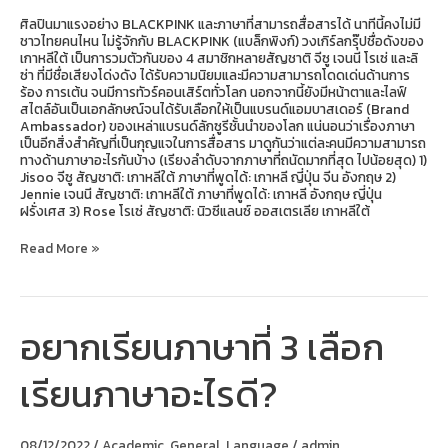
ศิลปินมาแรงอย่าง BLACKPINK และภาษาที่สามารถสื่อสารได้ นาทีนี้คงไม่มี
ชาวไทยคนไหน ไม่รู้จักกับ BLACKPINK (แบล็กพิงก์) วงเกิร์ลกรุ๊ปชื่อดังของ
เกาหลีใต้ เป็นการวมตัวกันของ 4 สมาชิกหลายสัญชาติ จีซู เจนนี โรเซ่ และลิ
ซ่า ที่มีชื่อเสียงโด่งดัง ได้รับความนิยมและมีความสามารถโดดเด่นด้านการ
ร้อง การเต้น จนมีการทัวร์คอนเสิร์ตทั่วโลก นอกจากนี้ยังมีหน้าตาและไลฟ์
สไตล์อันเป็นเอกลักษณ์จนได้รับเลือกให้เป็นแบรนด์แอมบาสเดอร์ (Brand
Ambassador) ของเหล่าแบรนด์ลักซูรีชั้นนำของโลก แน่นอนว่าเรื่องภาษา
เป็นอีกสิ่งสำคัญที่เป็นกุญแจในการสื่อสาร มาดูกันว่าแต่ละคนมีความสามารถ
ทางด้านภาษาอะไรกันบ้าง (เรียงลำดับจากภาษาที่ถนัดมากที่สุด ไปน้อยสุด) 1)
Jisoo จีซู สัญชาติ: เกาหลีใต้ ภาษาที่พูดได้: เกาหลี ญี่ปุ่น จีน อังกฤษ 2)
Jennie เจนนี สัญชาติ: เกาหลีใต้ ภาษาที่พูดได้: เกาหลี อังกฤษ ญี่ปุ่น
ฝรั่งเศส 3) Rose โรเซ่ สัญชาติ: นิวซีแลนซ์ ออสเตรเลีย เกาหลีใต้
Read More »
อยากเรียนภาษาที่ 3 เลือก
อยาก
เรียน
ภาษา
เรียนภาษาอะไรดี?
ที่
3
เลือก
เรียน
08/12/2022
/
Academic
,
General
,
Language
/
admin