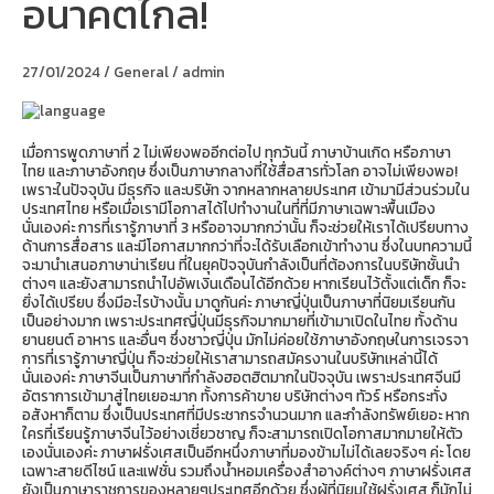
อนาคตไกล!
อัพ
เงิน
เดือน
สูง
27/01/2024
/
General
/
admin
อนาคต
ไกล!
เมื่อการพูดภาษาที่ 2 ไม่เพียงพออีกต่อไป ทุกวันนี้ ภาษาบ้านเกิด หรือภาษา
ไทย และภาษาอังกฤษ ซึ่งเป็นภาษากลางที่ใช้สื่อสารทั่วโลก อาจไม่เพียงพอ!
เพราะในปัจจุบัน มีธุรกิจ และบริษัท จากหลากหลายประเทศ เข้ามามีส่วนร่วมใน
ประเทศไทย หรือเมื่อเรามีโอกาสได้ไปทำงานในที่ที่มีภาษาเฉพาะพื้นเมือง
นั่นเองค่ะ การที่เรารู้ภาษาที่ 3 หรืออาจมากกว่านั้น ก็จะช่วยให้เราได้เปรียบทาง
ด้านการสื่อสาร และมีโอกาสมากกว่าที่จะได้รับเลือกเข้าทำงาน ซึ่งในบทความนี้
จะมานำเสนอภาษาน่าเรียน ที่ในยุคปัจจุบันกำลังเป็นที่ต้องการในบริษัทชั้นนำ
ต่างๆ และยังสามารถนำไปอัพเงินเดือนได้อีกด้วย หากเรียนไว้ตั้งแต่เด็ก ก็จะ
ยิ่งได้เปรียบ ซึ่งมีอะไรบ้างนั้น มาดูกันค่ะ ภาษาญี่ปุ่นเป็นภาษาที่นิยมเรียนกัน
เป็นอย่างมาก เพราะประเทศญี่ปุ่นมีธุรกิจมากมายที่เข้ามาเปิดในไทย ทั้งด้าน
ยานยนต์ อาหาร และอื่นๆ ซึ่งชาวญี่ปุ่น มักไม่ค่อยใช้ภาษาอังกฤษในการเจรจา
การที่เรารู้ภาษาญี่ปุ่น ก็จะช่วยให้เราสามารถสมัครงานในบริษัทเหล่านี้ได้
นั่นเองค่ะ ภาษาจีนเป็นภาษาที่กำลังฮอตฮิตมากในปัจจุบัน เพราะประเทศจีนมี
อัตราการเข้ามาสู่ไทยเยอะมาก ทั้งการค้าขาย บริษัทต่างๆ ทัวร์ หรือกระทั่ง
อสังหาก็ตาม ซึ่งเป็นประเทศที่มีประชากรจำนวนมาก และกำลังทรัพย์เยอะ หาก
ใครที่เรียนรู้ภาษาจีนไว้อย่างเชี่ยวชาญ ก็จะสามารถเปิดโอกาสมากมายให้ตัว
เองนั่นเองค่ะ ภาษาฝรั่งเศสเป็นอีกหนึ่งภาษาที่มองข้ามไม่ได้เลยจริงๆ ค่ะ โดย
เฉพาะสายดีไซน์ และแฟชั่น รวมถึงน้ำหอมเครื่องสำอางค์ต่างๆ ภาษาฝรั่งเศส
ยังเป็นภาษาราชการของหลายๆประเทศอีกด้วย ซึ่งผู้ที่นิยมใช้ฝรั่งเศส ก็มักไม่