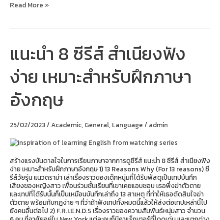
Read More »
แนะนำ 8 ซีรีส์ สำเนียงฟัง
แนะนำ
8
ซี
ง่าย เหมาะสำหรับฝึกภาษา
รีส์
สำเนียง
ฟัง
อังกฤษ
ง่าย
เหมาะ
สำหรับ
ฝึก
25/02/2023
/
Academic
,
General
,
Language
/
admin
ภาษา
อังกฤษ
สร้างแรงบันดาลใจในการเรียนภาษาจากการดูซีรีส์ แนะนำ 8 ซีรีส์ สำเนียงฟัง
ง่าย เหมาะสำหรับฝึกภาษาอังกฤษ 1) 13 Reasons Why (For 13 reasons) ซี
รีส์วัยรุ่น แนวดราม่า เล่าเรื่องราวของเด็กหนุ่มที่ได้รับพัสดุเป็นเทปบันทึก
เสียงของหญิงสาว เพื่อนร่วมชั้นเรียนที่เขาเคยแอบชอบ เธอพึ่งฆ่าตัวตาย
และเทปที่ได้รับนั้นก็เป็นเหมือนบันทึกเล่าถึง 13 สาเหตุ ที่ทำให้เธอตัดสินใจฆ่า
ตัวตาย พร้อมกับกฎง่าย ๆ ที่ว่าถ้าฟังเทปทั้งหมดนี้แล้วให้ส่งต่อเทปเหล่านี้ไป
ยังคนอื่นต่อไป 2) F.R.I.E.N.D.S เรื่องราวของความสัมพันธ์หนุ่มสาว จำนวน
6 คน ที่อาศัยอยู่ใน New York แต่ละคนก็มีคาแร็กเตอร์ที่โดดเด่น และแตกต่าง