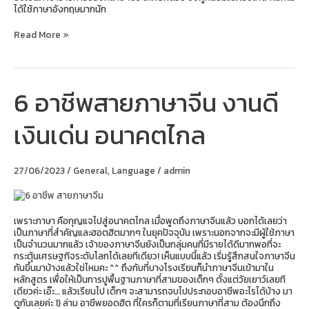
ได้ใช้ภาษาอังกฤษมากนัก
Read More »
6 อาชีพสายภาษาจีน งานดี
6
อาชีพ
สาย
เงินเด่น อนาคตไกล
ภาษา
จีน
งาน
ดี
27/06/2023
/
General
,
Language
/
admin
เงิน
เด่น
อนาคต
ไกล
เพราะภาษา คือกุญแจไปสู่อนาคตไกล เมื่อพูดถึงภาษาจีนแล้ว บอกได้เลยว่า
เป็นภาษาที่สำคัญและฮอตฮิตมากๆ ในยุคปัจจุบัน เพราะนอกจากจะมีผู้ใช้ภาษา
เป็นจำนวนมากแล้ว เจ้าของภาษาจีนยังเป็นกลุ่มคนที่มีรายได้ดีมากพอที่จะ
กระตุ้นเศรษฐกิจระดับโลกได้เลยทีเดียว! เห็นแบบนี้แล้ว เริ่มรู้สึกสนใจภาษาจีน
กันขึ้นมาบ้างแล้วใช่ไหมคะ ^^ ถึงกับที่บางโรงเรียนก็นำภาษาจีนเข้ามาใน
หลักสูตร เพื่อให้เป็นการปูพื้นฐานภาษาที่สามของเด็กๆ ตั้งแต่วัยเยาว์เลยที
เดียวค่ะ เอ๊ะ… แล้วเรียนไป เด็กๆ จะสามารถจบไปประกอบอาชีพอะไรได้บ้าง มา
ดูกันเลยค่ะ 1) ล่าม อาชีพยอดฮิต ที่ใครก็ตามที่เรียนภาษาที่สาม ต้องนึกถึง