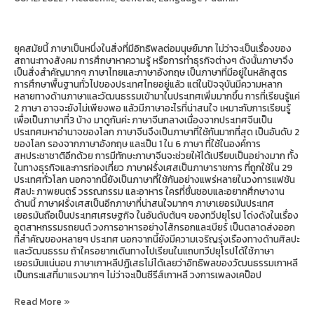
ภาษา
อะไร
ดี?
ยุคสมัยนี้ ภาษาเป็นหนึ่งในสิ่งที่มีอิทธิพลต่อมนุษย์มาก ไม่ว่าจะเป็นเรื่องของ
สถานะทางสังคม การศึกษาหาความรู้ หรือการทำธุรกิจต่างๆ ดังนั้นภาษาจึง
เป็นสิ่งสำคัญมากๆ ภาษาไทยและภาษาอังกฤษ เป็นภาษาที่มีอยู่ในหลักสูตร
การศึกษาพื้นฐานทั่วไปของประเทศไทยอยู่แล้ว แต่ในปัจจุบันมีความหลาก
หลายทางด้านภาษาและวัฒนธรรมเข้ามาในประเทศเพิ่มมากขึ้น การที่เรียนรู้แค่
2 ภาษา อาจจะยังไม่เพียงพอ แล้วมีภาษาอะไรที่น่าสนใจ เหมาะกับการเรียนรู้
เพื่อเป็นภาษาที่3 บ้าง มาดูกันค่ะ ภาษาจีนกลางเนื่องจากประเทศจีนเป็น
ประเทศมหาอำนาจของโลก ภาษาจีนจึงเป็นภาษาที่ใช้กันมากที่สุด เป็นอันดับ 2
ของโลก รองจากภาษาอังกฤษ และเป็น 1 ใน 6 ภาษา ที่ใช้ในองค์การ
สหประชาชาติอีกด้วย การมีทักษะภาษาจีนจะช่วยให้ได้เปรียบเป็นอย่างมาก ทั้ง
ในทางธุรกิจและการท่องเที่ยว ภาษาฝรั่งเศสเป็นภาษาราชการ ที่ถูกใช้ใน 29
ประเทศทั่วโลก นอกจากนี้ยังเป็นภาษาที่ใช้กันอย่างแพร่หลายในวงการแฟชัน
ศิลปะ ภาพยนตร์ วรรณกรรม และอาหาร ใครที่ชื่นชอบและอยากศึกษางาน
ด้านนี้ ภาษาฝรั่งเศสเป็นอีกภาษาที่น่าสนใจมากๆ ภาษาเยอรมันประเทศ
เยอรมันถือเป็นประเทศเศรษฐกิจ ในอันดับต้นๆ ของทวีปยุโรป โด่งดังในเรื่อง
อุตสาหกรรมรถยนต์ วงการอาหารอย่างไส้กรอกและเบียร์ เป็นตลาดส่งออก
ที่สำคัญของหลายๆ ประเทศ นอกจากนี้ยังมีความเจริญรุ่งเรืองทางด้านศิลปะ
และวัฒนธรรม ถ้าใครอยากเดินทางไปเรียนในแถบทวีปยุโรปได้ใช้ภาษา
เยอรมันแน่นอน ภาษาเกาหลีปฏิเสธไม่ได้เลยว่าอิทธิพลของวัฒนธรรมเกาหลี
เป็นกระแสที่มาแรงมากๆ ไม่ว่าจะเป็นซีรีส์เกาหลี วงการเพลงเคป็อป
Read More »