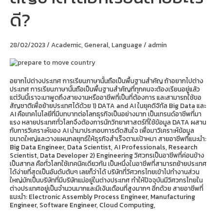
เลือก
ดี?
เรียน
สาย
อะไร
ดี?
28/02/2023
/
Academic
,
General
,
Language
/
admin
อยากไปต่างประเทศ การเรียนภาษานั้นถือเป็นพื้นฐานสำคัญ ถ้าอยากไปต่าง
ประเทศ การเรียนภาษานั้นถือเป็นพื้นฐานสำคัญที่ทุกคนจะต้องเรียนอยู่แล้ว
แต่วันนี้เราจะมาพูดถึงสายงานหรืออาชีพที่เป็นที่ต้องการ และสามารถใช้ขอ
สัญชาติเพื่อย้ายประเทศได้ด้วย 1) DATA and AI ในยุคดิจิทัล Big Data และ
AI คือเทคโนโลยีที่มีบทบาทต่อโลกธุรกิจเป็นอย่างมาก เป็นเทรนด์อาชีพที่มา
แรง หลายประเทศทั่วโลกจึงต้องการนักวิทยาศาสตร์ที่ใช้ข้อมูล DATA ผสาน
กับการวิเคราะห์ของ AI นำมาประกอบการตัดสินใจ เพื่อมาวิเคราะห์ข้อมูล
ขนาดใหญ่และวางแผนกลยุทธ์ให้ธุรกิจสำเร็จตามเป้าหมา สายอาชีพที่แนะนำ:
Big Data Engineer, Data Scientist, AI Professionals, Research
Scientist, Data Developer 2) Engineering วิศวกรเป็นอาชีพที่ค่อนข้าง
เป็นสากล คือทั่วโลกใช้เทคนิคเดียวกัน เป็นหนึ่งในอาชีพที่สามารถย้ายประเทศ
ได้ง่ายที่สุดเป็นอันดับต้นๆ เลยก็ว่าได้ บริษัทที่วิศวกรไทยเข้าไปทำงานส่วน
ใหญ่มักเป็นบริษัทที่มีบริษัทแม่อยู่ในต่างประเทศ ทำให้ปัจจุบันมีวิศวกรไทยใน
ต่างประเทศอยู่เป็นจำนวนมากและมีเงินเดือนที่สูงมากๆ อีกด้วย สายอาชีพที่
แนะนำ: Electronic Assembly Process Engineer, Manufacturing
Engineer, Software Engineer, Cloud Computing,