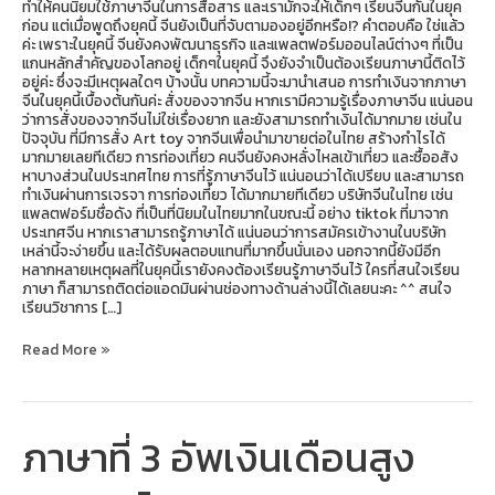
ทำให้คนนิยมใช้ภาษาจีนในการสื่อสาร และเรามักจะให้เด็กๆ เรียนจีนกันในยุค
ก่อน แต่เมื่อพูดถึงยุคนี้ จีนยังเป็นที่จับตามองอยู่อีกหรือ!? คำตอบคือ ใช่แล้ว
ค่ะ เพราะในยุคนี้ จีนยังคงพัฒนาธุรกิจ และแพลตฟอร์มออนไลน์ต่างๆ ที่เป็น
แกนหลักสำคัญของโลกอยู่ เด็กๆในยุคนี้ จึงยังจำเป็นต้องเรียนภาษานี้ติดไว้
อยู่ค่ะ ซึ่งจะมีเหตุผลใดๆ บ้างนั้น บทความนี้จะมานำเสนอ การทำเงินจากภาษา
จีนในยุคนี้เบื้องต้นกันค่ะ สั่งของจากจีน หากเรามีความรู้เรื่องภาษาจีน แน่นอน
ว่าการสั่งของจากจีนไม่ใช่เรื่องยาก และยังสามารถทำเงินได้มากมาย เช่นใน
ปัจจุบัน ที่มีการสั่ง Art toy จากจีนเพื่อนำมาขายต่อในไทย สร้างกำไรได้
มากมายเลยทีเดียว การท่องเที่ยว คนจีนยังคงหลั่งไหลเข้าเที่ยว และซื้ออสัง
หาบางส่วนในประเทศไทย การที่รู้ภาษาจีนไว้ แน่นอนว่าได้เปรียบ และสามารถ
ทำเงินผ่านการเจรจา การท่องเที่ยว ได้มากมายทีเดียว บริษัทจีนในไทย เช่น
แพลตฟอร์มชื่อดัง ที่เป็นที่นิยมในไทยมากในขณะนี้ อย่าง tiktok ที่มาจาก
ประเทศจีน หากเราสามารถรู้ภาษาได้ แน่นอนว่าการสมัครเข้างานในบริษัท
เหล่านี้จะง่ายขึ้น และได้รับผลตอบแทนที่มากขึ้นนั่นเอง นอกจากนี้ยังมีอีก
หลากหลายเหตุผลที่ในยุคนี้เรายังคงต้องเรียนรู้ภาษาจีนไว้ ใครที่สนใจเรียน
ภาษา ก็สามารถติดต่อแอดมินผ่านช่องทางด้านล่างนี้ได้เลยนะคะ ^^ สนใจ
เรียนวิชาการ […]
Read More »
ภาษาที่ 3 อัพเงินเดือนสูง
ภาษา
ที่
3