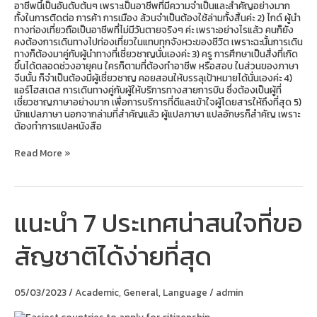
อาชีพนี้เป็นอันดับต้นๆ เพราะเป็นอาชีพที่มีความจำเป็นและสำคัญอย่างมาก
ทั้งในการติดต่อ การค้า การเมือง ล้วนจำเป็นต้องใช้ล่ามทั้งสิ้นค่ะ 2) ไกด์ ผู้นำ
ทางท่องเที่ยวถือเป็นอาชีพที่ไม่มีวันตายจริงๆ ค่ะ เพราะอย่างไรแล้ว คนก็ยัง
คงต้องการเดินทางไปท่องเที่ยวในแทบทุกจังหวะของชีวิต เพราะฉะนั้นการเดิน
ทางก็ต้องมาคู่กับผู้นำทางที่เชี่ยวชาญนั่นเองค่ะ 3) ครู การศึกษาเป็นสิ่งที่เกิด
ขึ้นได้ตลอดช่วงอายุคน ใครก็ตามที่ต้องทำอาชีพ หรือสอบ ในส่วนของภาษา
จีนนั้น ก็จำเป็นต้องมีผู้เชี่ยวชาญ คอยสอนให้บรรลุเป้าหมายได้นั่นเองค่ะ 4)
แอร์โฮสเตส การเดินทางคู่กับผู้ให้บริการทางสายการบิน ซึ่งต้องเป็นผู้ที่
เชี่ยวชาญภาษาอย่างมาก เพื่อการบริการที่ดีและเข้าใจผู้โดยสารให้ถึงที่สุด 5)
นักแปลภาษา นอกจากล่ามที่สำคัญแล้ว ผู้แปลภาษา แปลอักษรก็สำคัญ เพราะ
ต้องทำการแปลหนังสือ
Read More »
แนะนำ 7 ประเทศน่าสนใจที่ขอ
แนะนำ
7
ประเทศ
สัญชาติได้ง่ายที่สุด
น่า
สนใจ
ที่
ขอ
05/03/2023
/
Academic
,
General
,
Language
/
admin
สัญชาติ
ได้