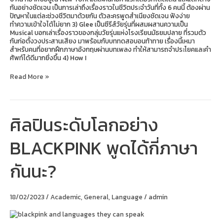
กันอย่างชัดเจน เป็นการเล่าถึงเรื่องราวในชีวิตประจำวันที่ทั้ง 6 คนนี้ ต้องผ่าน
ปัญหาในแต่ละช่วงชีวิตมาด้วยกัน ตัวละครพูดสำเนียงชัดเจน ฟังง่าย
ทำความเข้าใจได้ไม่ยาก 3) Glee เป็นซีรีส์วัยรุ่นที่ผสมผสานความเป็น
Musical บอกเล่าเรื่องราวของกลุ่มวัยรุ่นแห่งโรงเรียนมัธยมปลาย ที่รวมตัว
กันก่อตั้งวงประสานเสียง มาพร้อมกับบททดสอบอนท้าทาย เรื่องนี้เหมา
สำหรับคนที่อยากฝึกภาษาอังกฤษผ่านบทเพลง ทำให้สามารถจำประโยคและคำ
ศัพท์ได้ดีมากยิ่งขึ้น 4) How I
Read More »
ศิลปินระดับโลกอย่าง
ศิลปิน
ระดับ
โลก
BLACKPINK พูดได้กี่ภาษา
อย่าง
BLACKPINK
พูด
กันนะ?
ได้
กี่
ภาษา
กัน
18/02/2023
/
Academic
,
General
,
Language
/
admin
นะ?